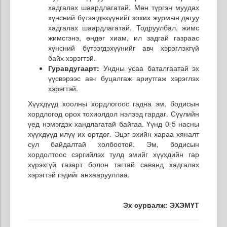
хадгалах шаардлагатай. Мөн түргэн муудах
хүнсний бүтээгдэхүүнийг зохих журмын дагуу
хадгалах шаардлагатай. Тодруулбал, жимс
жимсгэнэ, өндөг хиам, ил задгай газраас
хүнсний бүтээгдэхүүнийг авч хэрэглэхгүй
байх хэрэгтэй.
Гуравдугаарт:
Ундны усаа баталгаатай эх
үүсвэрээс авч буцалгаж ариутгаж хэрэглэх
хэрэгтэй.
Хүүхдүүд хоолны хордлогоос гадна эм, бодисын
хордлогод орох тохиолдол нэлээд гардаг. Сүүлийн
үед нэмэгдэх хандлагатай байгаа. Үүнд 0-5 насны
хүүхдүүд илүү их өртдөг. Эцэг эхийн хараа хяналт
сул байдалтай холбоотой. Эм, бодисын
хордолтоос сэргийлэх тулд эмийг хүүхдийн гар
хүрэхгүй газарт болон тагтай саванд хадгалах
хэрэгтэй гэдийг анхаарууллаа.
Эх сурвалж: ЭХЭМҮТ