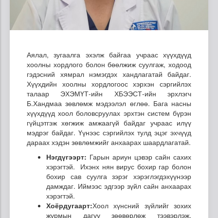
Аялал, зугаалга эхэлж байгаа учраас хүүхдүүд
хоолны хордлого болон бөөлжиж суулгаж, ходоод
гэдэсний хямрал нэмэгдэх хандлагатай байдаг.
Хүүхдийн хоолны хордлогоос хэрхэн сэргийлэх
талаар ЭХЭМҮТ-ийн ХБЭЭСТ-ийн эрхлэгч
Б.Хандмаа зөвлөмж мэдээлэл өглөө. Бага насны
хүүхдүүд хоол боловсруулах эрхтэн систем бүрэн
гүйцэтгэж хөгжиж амжаагүй байдаг учраас илүү
мэдрэг байдаг. Үүнээс сэргийлэх тулд эцэг эхчүүд
дараах хэдэн зөвлөмжийг анхаарах шаардлагатай.
Нэгдүгээрт:
Гарын ариун цэвэр сайн сахих
хэрэгтэй. Ихэнх нян вирус бохир гар болон
бохир сав суулга зэрэг хэрэглэгдэхүүнээр
дамждаг. Иймээс эдгээр зүйл сайн анхаарах
хэрэгтэй.
Хоёрдугаарт:
Хоол хүнсний зүйлийг зохих
журмын дагуу зөөвөрлөж тээвэрлэж,