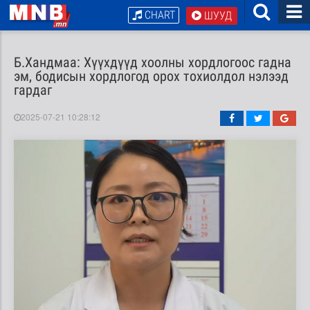
CHART
ШУУД
Б.Хандмаа: Хүүхдүүд хоолны хордлогоос гадна
эм, бодисын хордлогод орох тохиолдол нэлээд
гардаг
2025-07-21 10:28:12