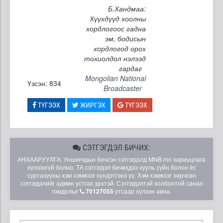
Б.Хандмаа:
Хүүхдүүд хоолны
хордлогоос гадна
эм, бодисын
хордлогод орох
тохиолдол нэлээд
гардаг
Mongolian National
Үзсэн: 834
Broadcaster
ТҮГЭЭХ
ЖИРГЭХ
ТҮГЭЭХ
СЭТГЭГДЭЛ БИЧИХ:
АНХААРУУЛГА: Уншигчдын бичсэн сэтгэгдэлд MNB.mn хариуцлага
хүлээхгүй болно. ТА сэтгэгдэл бичихдээ хууль зүйн болон ёс
суртахууны хэм хэмжээг хүндэтгэнэ үү. Хэм хэмжээг зөрчсөн
сэтгэгдэлийг админ устгах эрхтэй. Сэтгэгдэлтэй холбоотой санал
гомдолыг
70127055
утсаар хүлээн авна.