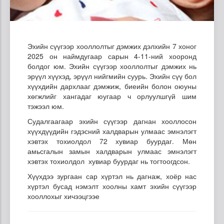
Эхийн сүүгээр хооллолтыг дэмжих дэлхийн 7 хоног
2025 он наймдугаар сарын 4-11-ний хооронд
болдог юм. Эхийн сүүгээр хооллолтыг дэмжих нь
эрүүл хүүхэд, эрүүл нийгмийн суурь. Эхийн сүү бол
хүүхдийн дархлааг дэмжиж, биеийн болон оюуны
хөгжлийг хангадаг юугаар ч орлуулшгүй шим
тэжээл юм.
Судалгаагаар эхийн сүүгээр дагнан хооллосон
хүүхдүүдийн гэдэсний халдварын улмаас эмнэлэгт
хэвтэх тохиолдол 72 хувиар буурдаг. Мөн
амьсгалын замын халдварын улмаас эмнэлэгт
хэвтэх тохиолдол хувиар буурдаг нь тогтоогдсон.
Хүүхдээ зургаан сар хүртэл нь дагнаж, хоёр нас
хүртэл бусад нэмэлт хоолны хамт эхийн сүүгээр
хооллохыг хичээцгээе