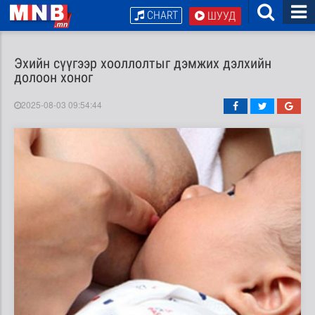
CHART
ШУУД
Эхийн сүүгээр хооллолтыг дэмжих дэлхийн
долоон хоног
2025-08-03 09:54:44