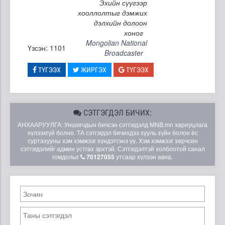
Эхийн сүүгээр
хооллолтыг дэмжих
дэлхийн долоон
хоног
Mongolian National
Үзсэн: 1101
Broadcaster
ТҮГЭЭХ
ЖИРГЭХ
ТҮГЭЭХ
СЭТГЭГДЭЛ БИЧИХ:
АНХААРУУЛГА: Уншигчдын бичсэн сэтгэгдэлд MNB.mn хариуцлага
хүлээхгүй болно. ТА сэтгэгдэл бичихдээ хууль зүйн болон ёс
суртахууны хэм хэмжээг хүндэтгэнэ үү. Хэм хэмжээг зөрчсөн
сэтгэгдэлийг админ устгах эрхтэй. Сэтгэгдэлтэй холбоотой санал
гомдолыг
70127055
утсаар хүлээн авна.