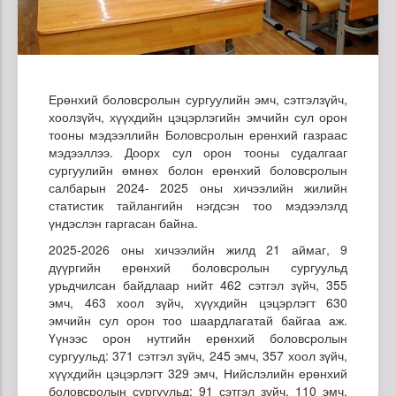
Ерөнхий боловсролын сургуулийн эмч, сэтгэлзүйч,
хоолзүйч, хүүхдийн цэцэрлэгийн эмчийн сул орон
тооны мэдээллийн Боловсролын ерөнхий газраас
мэдээллээ. Доорх сул орон тооны судалгааг
сургуулийн өмнөх болон ерөнхий боловсролын
салбарын 2024- 2025 оны хичээлийн жилийн
статистик тайлангийн нэгдсэн тоо мэдээлэлд
үндэслэн гаргасан байна.
2025-2026 оны хичээлийн жилд 21 аймаг, 9
дүүргийн ерөнхий боловсролын сургуульд
урьдчилсан байдлаар нийт 462 сэтгэл зүйч, 355
эмч, 463 хоол зүйч, хүүхдийн цэцэрлэгт 630
эмчийн сул орон тоо шаардлагатай байгаа аж.
Үүнээс орон нутгийн ерөнхий боловсролын
сургуульд: 371 сэтгэл зүйч, 245 эмч, 357 хоол зүйч,
хүүхдийн цэцэрлэгт 329 эмч, Нийслэлийн ерөнхий
боловсролын сургуульд: 91 сэтгэл зүйч, 110 эмч,