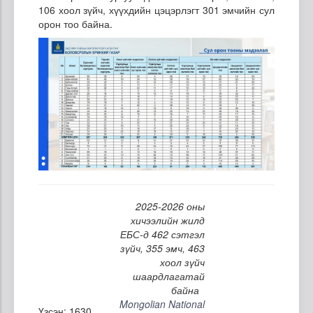
106 хоол зүйч, хүүхдийн цэцэрлэгт 301 эмчийн сул
орон тоо байна.
2025-2026 оны
хичээлийн жилд
ЕБС-д 462 сэтгэл
зүйч, 355 эмч, 463
хоол зүйч
шаардлагатай
байна
Mongolian National
Үзсэн: 1630