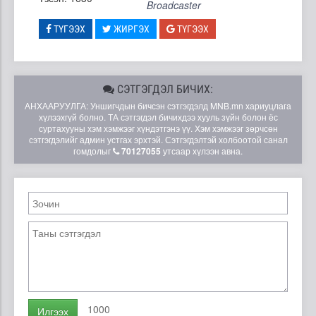
Broadcaster
ТҮГЭЭХ
ЖИРГЭХ
ТҮГЭЭХ
СЭТГЭГДЭЛ БИЧИХ:
АНХААРУУЛГА: Уншигчдын бичсэн сэтгэгдэлд MNB.mn хариуцлага
хүлээхгүй болно. ТА сэтгэгдэл бичихдээ хууль зүйн болон ёс
суртахууны хэм хэмжээг хүндэтгэнэ үү. Хэм хэмжээг зөрчсөн
сэтгэгдэлийг админ устгах эрхтэй. Сэтгэгдэлтэй холбоотой санал
гомдолыг
70127055
утсаар хүлээн авна.
1000
Илгээх