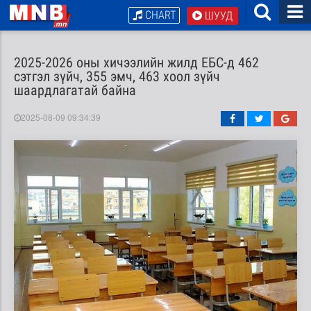
CHART
ШУУД
2025-2026 оны хичээлийн жилд ЕБС-д 462
сэтгэл зүйч, 355 эмч, 463 хоол зүйч
шаардлагатай байна
2025-08-09 09:34:39