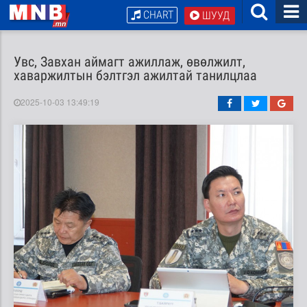
CHART
ШУУД
Увс, Завхан аймагт ажиллаж, өвөлжилт,
хаваржилтын бэлтгэл ажилтай танилцлаа
2025-10-03 13:49:19