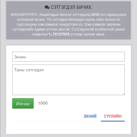
СЭТГЭГДЭЛ БИЧИХ:
АНХААРУУЛГА: Уншигчдын бичсэн сэтгэгдэлд MNB.mn хариуцлага
хүлээхгүй болно. ТА сэтгэгдэл бичихдээ хууль зүйн болон ёс
суртахууны хэм хэмжээг хүндэтгэнэ үү. Хэм хэмжээг зөрчсөн
сэтгэгдэлийг админ устгах эрхтэй. Сэтгэгдэлтэй холбоотой санал
гомдолыг
70127055
утсаар хүлээн авна.
1000
Илгээх
ЭХНИЙ
СҮҮЛИЙН