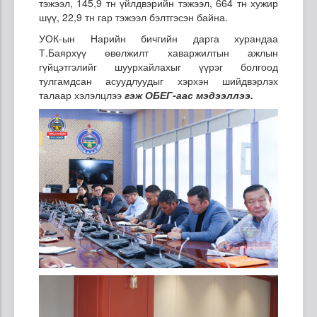
тэжээл, 145,9 тн үйлдвэрийн тэжээл, 664 тн хужир
шүү, 22,9 тн гар тэжээл бэлтгэсэн байна.
УОК-ын Нарийн бичгийн дарга хурандаа
Т.Баярхүү өвөлжилт хаваржилтын ажлын
гүйцэтгэлийг шуурхайлахыг үүрэг болгоод
тулгамдсан асуудлуудыг хэрхэн шийдвэрлэх
талаар хэлэлцлээ
гэж ОБЕГ-аас мэдээллээ.