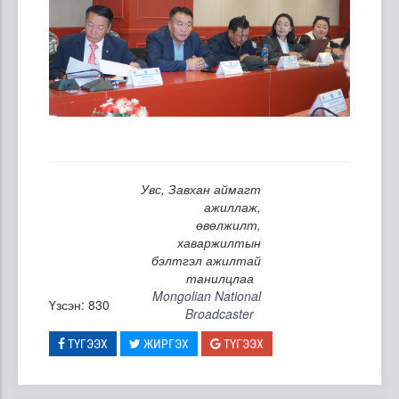
Увс, Завхан аймагт
ажиллаж,
өвөлжилт,
хаваржилтын
бэлтгэл ажилтай
танилцлаа
Mongolian National
Үзсэн: 830
Broadcaster
ТҮГЭЭХ
ЖИРГЭХ
ТҮГЭЭХ