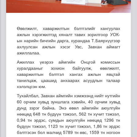
Өвөлжилт, хаваржилтын бэлтгэлийг хангуулах
ажлын хэрэгжилтэд хяналт тавих зорилгоор УОК-
ын нарийн бичгийн дарга, хурандаа Т.Баярхүүгээр
ахлуулсан ажлын хэсэг Увс, Завхан аймагт
ажиллалаа.
Ажиллах үеэрээ аймгийн Онцгой комиссын
хуралдааныг зохион байгуулж, өвөлжилт,
хаваржилтын бэлтгэл хангах ажлын явцтай
танилцаж, цаашид анхаарах асуудлын талаар
хэлэлцсэн юм.
Тухайлбал, Завхан аймгийн хэмжээнд нийт нутгийн
60 орчим хувьд зуншлага хэвийн, 40 орчим хувьд
дунд зэрэг байна. Энэ өвөл аймгийн аюулгүйн
нөөцөд 648 тн бүдүүн тэжээл, 562 тн хүчит тэжээл,
0,94 тн эрдэс, сумдын аюулгүйн нөөцөд 1296 тн
бүдүүн тэжээл, 1123 тн хүчит тэжээл, 1,86 тн эрдэс
бэлтгэсэн бол малчид 5789 тн өвс, 1559 тн ногоон