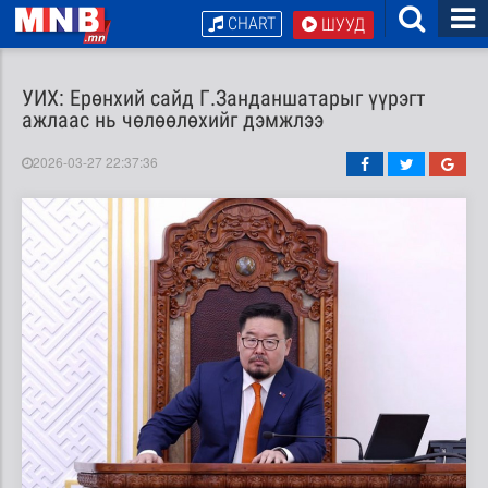
CHART
ШУУД
УИХ: Ерөнхий сайд Г.Занданшатарыг үүрэгт
ажлаас нь чөлөөлөхийг дэмжлээ
2026-03-27 22:37:36