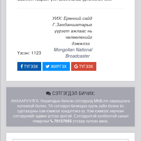
УИХ: Ерөнхий сайд
Г.Занданшатарыг
үүрэгт ажлаас нь
чөлөөлөхийг
дэмжлээ
Mongolian National
Үзсэн: 1123
Broadcaster
ТҮГЭЭХ
ЖИРГЭХ
ТҮГЭЭХ
СЭТГЭГДЭЛ БИЧИХ:
АНХААРУУЛГА: Уншигчдын бичсэн сэтгэгдэлд MNB.mn хариуцлага
хүлээхгүй болно. ТА сэтгэгдэл бичихдээ хууль зүйн болон ёс
суртахууны хэм хэмжээг хүндэтгэнэ үү. Хэм хэмжээг зөрчсөн
сэтгэгдэлийг админ устгах эрхтэй. Сэтгэгдэлтэй холбоотой санал
гомдолыг
70127055
утсаар хүлээн авна.