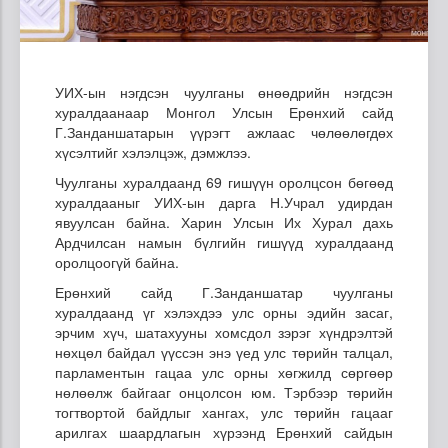
УИХ-ын нэгдсэн чуулганы өнөөдрийн нэгдсэн
хуралдаанаар Монгол Улсын Ерөнхий сайд
Г.Занданшатарын үүрэгт ажлаас чөлөөлөгдөх
хүсэлтийг хэлэлцэж, дэмжлээ.
Чуулганы хуралдаанд 69 гишүүн оролцсон бөгөөд
хуралдааныг УИХ-ын дарга Н.Учрал удирдан
явуулсан байна. Харин Улсын Их Хурал дахь
Ардчилсан намын бүлгийн гишүүд хуралдаанд
оролцоогүй байна.
Ерөнхий сайд Г.Занданшатар чуулганы
хуралдаанд үг хэлэхдээ улс орны эдийн засаг,
эрчим хүч, шатахууны хомсдол зэрэг хүндрэлтэй
нөхцөл байдал үүссэн энэ үед улс төрийн талцал,
парламентын гацаа улс орны хөгжилд сөргөөр
нөлөөлж байгааг онцолсон юм. Тэрбээр төрийн
тогтвортой байдлыг хангах, улс төрийн гацааг
арилгах шаардлагын хүрээнд Ерөнхий сайдын