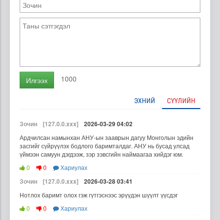
1000
Илгээх
ЭХНИЙ
СҮҮЛИЙН
Зочин
[127.0.0.xxx]
2026-03-29 04:02
Ардчилсан намынхан АНУ-ын зааврын дагуу Монголын эдийн
засгийг сүйрүүлэх бодлого баримталдаг. АНУ нь бусад улсад
үймээн самуун дэгдээж, зэр зэвсгийн наймаагаа хийдэг юм.
0
0
Хариулах
Зочин
[127.0.0.xxx]
2026-03-28 03:41
Нотлох баримт олох гэж гүтгэснээс эрүүдэн шүүлт үүсдэг
0
0
Хариулах