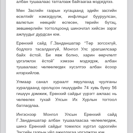
албан тушаалаас татгалзаж байгаагаа мэдэгдлээ.
Мөн Засгийн газрын хугацаанд эдийн засгийн
өсөлтийг нэмэгдүүлж, инфляцыг бууруулсан,
валютын нөөцийг өсгөсөн, төрийн бүтэц,
зөвшөөрлийн тогтолцоонд шинэчлэл хийсэн зэрэг
ажлуудыг дурдсан юм.
Ерөнхий сайд Г.Занданшатар “Төр зогсохгүй,
бодлого тасалдахгүй, Монгол Улс урагшилсаар
байх ёстой. Би явж болно, харин өөрчлөлт
үргэлжлэх ёстой” хэмээн мэдэгдэж, албан
тушаалаас чөлөөлөгдөх хүсэлтээ албан ёсоор
илэрхийлэв.
Улмаар санал хураалт явуулахад чуулганы
хуралдаанд оролцсон гишүүдийн 74 хувь буюу 56
гишүүн дэмжиж, Ерөнхий сайдыг үүрэгт ажлаас нь
чөлөөлөх тухай Улсын Их Хурлын тогтоол
батлагдлаа.
Ингэснээр Монгол Улсын Ерөнхий сайд
Г.Занданшатар албан тушаалаасаа чөлөөлөгдөж,
шинэ Ерөнхий сайдыг томилох хүртэл одоогийн
Засгийн газрын үйл ажиллагаа үргэлжлэх юм.