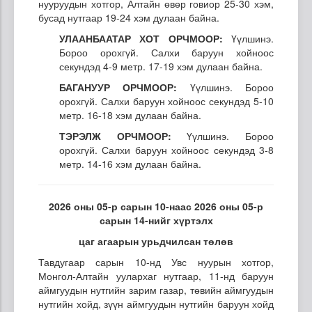
нууруудын хотгор, Алтайн өвөр говиор 25-30 хэм,
бусад нутгаар 19-24 хэм дулаан байна.
УЛААНБААТАР ХОТ ОРЧМООР:
Үүлшинэ.
Бороо орохгүй. Салхи баруун хойноос
секундэд 4-9 метр. 17-19 хэм дулаан байна.
БАГАНУУР ОРЧМООР:
Үүлшинэ. Бороо
орохгүй. Салхи баруун хойноос секундэд 5-10
метр. 16-18 хэм дулаан байна.
ТЭРЭЛЖ ОРЧМООР:
Үүлшинэ. Бороо
орохгүй. Салхи баруун хойноос секундэд 3-8
метр. 14-16 хэм дулаан байна.
2026 оны 05-р сарын 10-наас 2026 оны 05-р
сарын 14-нийг хүртэлх
цаг агаарын урьдчилсан төлөв
Тавдугаар сарын 10-нд Увс нуурын хотгор,
Монгол-Алтайн уулархаг нутгаар, 11-нд баруун
аймгуудын нутгийн зарим газар, төвийн аймгуудын
нутгийн хойд, зүүн аймгуудын нутгийн баруун хойд