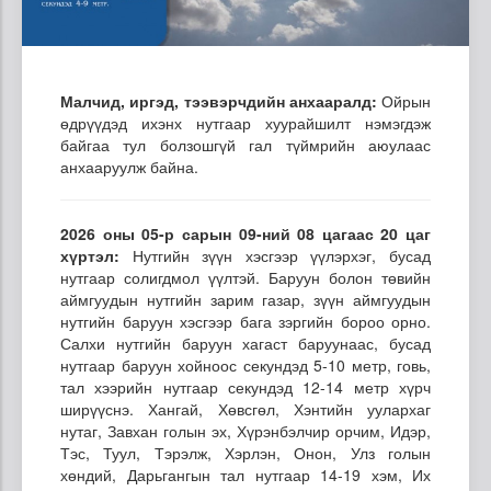
Малчид, иргэд, тээвэрчдийн анхааралд:
Ойрын
өдрүүдэд ихэнх нутгаар хуурайшилт нэмэгдэж
байгаа тул болзошгүй гал түймрийн аюулаас
анхааруулж байна.
2026 оны 05-р сарын 09-ний 08 цагаас 20 цаг
хүртэл:
Нутгийн зүүн хэсгээр үүлэрхэг, бусад
нутгаар солигдмол үүлтэй. Баруун болон төвийн
аймгуудын нутгийн зарим газар, зүүн аймгуудын
нутгийн баруун хэсгээр бага зэргийн бороо орно.
Салхи нутгийн баруун хагаст баруунаас, бусад
нутгаар баруун хойноос секундэд 5-10 метр, говь,
тал хээрийн нутгаар секундэд 12-14 метр хүрч
ширүүснэ. Хангай, Хөвсгөл, Хэнтийн уулархаг
нутаг, Завхан голын эх, Хүрэнбэлчир орчим, Идэр,
Тэс, Туул, Тэрэлж, Хэрлэн, Онон, Улз голын
хөндий, Дарьгангын тал нутгаар 14-19 хэм, Их