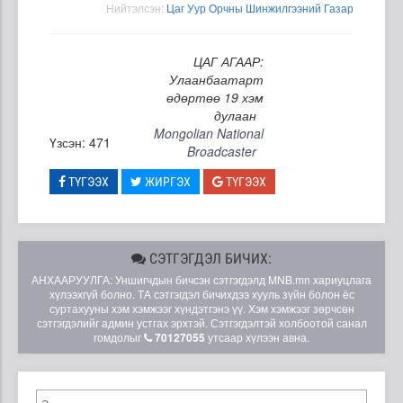
Нийтэлсэн:
Цаг Уур Орчны Шинжилгээний Газар
ЦАГ АГААР:
Улаанбаатарт
өдөртөө 19 хэм
дулаан
Mongolian National
Үзсэн: 471
Broadcaster
ТҮГЭЭХ
ЖИРГЭХ
ТҮГЭЭХ
СЭТГЭГДЭЛ БИЧИХ:
АНХААРУУЛГА: Уншигчдын бичсэн сэтгэгдэлд MNB.mn хариуцлага
хүлээхгүй болно. ТА сэтгэгдэл бичихдээ хууль зүйн болон ёс
суртахууны хэм хэмжээг хүндэтгэнэ үү. Хэм хэмжээг зөрчсөн
сэтгэгдэлийг админ устгах эрхтэй. Сэтгэгдэлтэй холбоотой санал
гомдолыг
70127055
утсаар хүлээн авна.