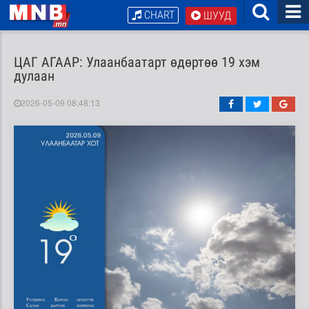
CHART
ШУУД
ЦАГ АГААР: Улаанбаатарт өдөртөө 19 хэм
дулаан
2026-05-09 08:48:13