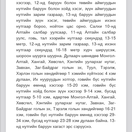
хэсгээр, 12-нд баруун болон төвийн аймгуудын
нутгийн баруун болон хойд хэсэг, зүүн аймгуудын
нутгийн зарим газраар, 13-нд баруун аймгуудын
нутгийн зүүн хэсэг, төвийн аймгуудын ихэнх
нутгаар бороо, нойтон цас орно. Салхи 10-нд
Алтайн салбар уулсаар, 11-нд Алтайн салбар
уулс, говь, тал хээрийн нутгаар секундэд 13-15
метр, 12-нд нутгийн зарим газраар, 13-нд ихэнх
нутгаар секундэд 16-18 метр хүрч ширүүсэж,
шороон шуурга шуурна. Дулаарч шөнөдөө Монгол-
Алтай, Хангай, Хөвсгөл, Хэнтийн уулархаг нутаг,
Завхан, Заг-Байдраг голын эх, Туул, Тэрэлж,
Хэрлэн голын хөндийгөөр 1 хэмийн хүйтнээс 4 хэм
дулаан, Их нууруудын хотгор, говийн бүс нутгийн
баруун өмнөд хэсгээр 15-20 хэм, говийн бүс
нутгийн хойд болон зүүн хэсгээр 9-14 хэм, бусад
нутгаар 5-10 хэм, өдөртөө Монгол-Алтай, Хангай,
Хөвсгөл, Хэнтийн уулархаг нутаг, Завхан, Заг-
Байдраг голын эх, Тэрэлж голын хөндийгөөр 16-21
хэм, говийн бүс нутгийн баруун өмнөд хэсгээр 29-
34 хэм, бусад нутгаар 23-28 хэм дулаан байна. 13-
нд нутгийн баруун хагаст эрс сэрүүснэ.