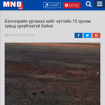
CHART
ШУУД
Бэлчээрийн ургамал нийт нутгийн 10 орчим
хувьд цухуйгаагүй байна
2026-05-12 15:22:33