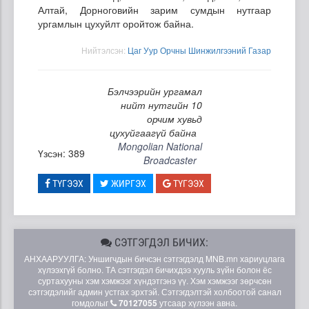
Алтай, Дорноговийн зарим сумдын нутгаар
ургамлын цухуйлт оройтож байна.
Нийтэлсэн:
Цаг Уур Орчны Шинжилгээний Газар
Бэлчээрийн ургамал
нийт нутгийн 10
орчим хувьд
цухуйгаагүй байна
Mongolian National
Үзсэн: 389
Broadcaster
ТҮГЭЭХ
ЖИРГЭХ
ТҮГЭЭХ
СЭТГЭГДЭЛ БИЧИХ:
АНХААРУУЛГА: Уншигчдын бичсэн сэтгэгдэлд MNB.mn хариуцлага
хүлээхгүй болно. ТА сэтгэгдэл бичихдээ хууль зүйн болон ёс
суртахууны хэм хэмжээг хүндэтгэнэ үү. Хэм хэмжээг зөрчсөн
сэтгэгдэлийг админ устгах эрхтэй. Сэтгэгдэлтэй холбоотой санал
гомдолыг
70127055
утсаар хүлээн авна.