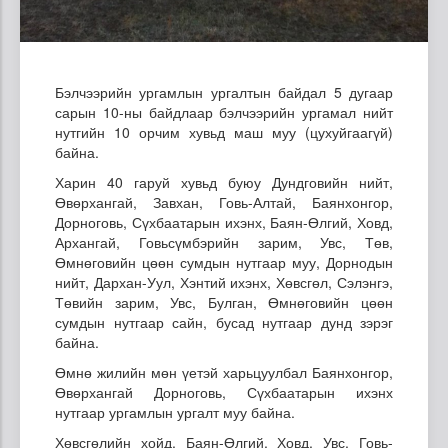
Бэлчээрийн ургамлын ургалтын байдал 5 дугаар
сарын 10-ны байдлаар бэлчээрийн ургамал нийт
нутгийн 10 орчим хувьд маш муу (цухуйгаагүй)
байна.
Харин 40 гаруй хувьд буюу Дундговийн нийт,
Өвөрхангай, Завхан, Говь-Алтай, Баянхонгор,
Дорноговь, Сүхбаатарын ихэнх, Баян-Өлгий, Ховд,
Архангай, Говьсүмбэрийн зарим, Увс, Төв,
Өмнөговийн цөөн сумдын нутгаар муу, Дорнодын
нийт, Дархан-Уул, Хэнтий ихэнх, Хөвсгөл, Сэлэнгэ,
Төвийн зарим, Увс, Булган, Өмнөговийн цөөн
сумдын нутгаар сайн, бусад нутгаар дунд зэрэг
байна.
Өмнө жилийн мөн үетэй харьцуулбал Баянхонгор,
Өвөрхангай Дорноговь, Сүхбаатарын ихэнх
нутгаар ургамлын ургалт муу байна.
Хөвсгөлийн хойд, Баян-Өлгий, Ховд, Увс, Говь-