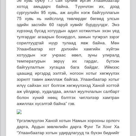
хотод амьдарч байна. Түүнчлэн их, дээд
сургуулийн 95 хувь, аж ахуйн нэгж байгууллагын
75 хувь нь нийслэлд төвлөрдөг бөгөөд улсын
эдийн засгийн 60 гаруй хувийг бүрдүүлдэг. Энэ
хүрээнд бусад хотуудын адил хотжилтын эхэн үед
тулгардаг агаарын бохирдол, замын түгжрэл зэрэг
сорилтуудтай нүүр тулаад явж байна. Мөн
Улаанбаатар хот дэлхийн хамгийн хүйтэн
хотуудын нэг учраас өвөл, зуны улиралд
температурын зөрүү их гардаг, бүтээн
байгуулалтын хугацаа бага байдаг. Иймээс
цаашид иргэдэд ээлтэй, ногоон хотыг хөгжүүлэх
зорилт тавин ажиллаж байгаа. Улаанбаатар хотыг
илүү сайхан хот болгож хөгжүүлэхэд Ханой хоттой
аж үйлдвэр, худалдаа, аялал жуулчлалын салбарт
болон хүний нөөц бэлтгэх чиглэлээр хамтран
ажиллах хүсэлтэй байна” гэв.
Үргэлжлүүлэн Ханой хотын Намын хорооны орлогч
дарга, Ардын зөвлөлийн дарга Фунг Ти Хонг Ха
“Улаанбаатар хотын удирдлагууд та бүхэн биднийг