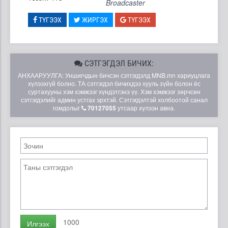
Broadcaster
ТҮГЭЭХ
ЖИРГЭХ
ТҮГЭЭХ
СЭТГЭГДЭЛ БИЧИХ:
АНХААРУУЛГА: Уншигчдын бичсэн сэтгэгдэлд MNB.mn хариуцлага
хүлээхгүй болно. ТА сэтгэгдэл бичихдээ хууль зүйн болон ёс
суртахууны хэм хэмжээг хүндэтгэнэ үү. Хэм хэмжээг зөрчсөн
сэтгэгдэлийг админ устгах эрхтэй. Сэтгэгдэлтэй холбоотой санал
гомдолыг
70127055
утсаар хүлээн авна.
1000
Илгээх