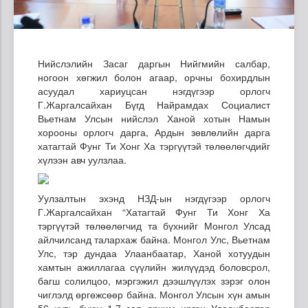
Нийслэлийн Засаг даргын Нийгмийн салбар,
ногоон хөгжил болон агаар, орчны бохирдлын
асуудал хариуцсан нэгдүгээр орлогч
Г.Жаргалсайхан Бүгд Найрамдах Социалист
Вьетнам Улсын нийслэл Ханой хотын Намын
хорооны орлогч дарга, Ардын зөвлөлийн дарга
хатагтай Фунг Ти Хонг Ха тэргүүтэй төлөөлөгчдийг
хүлээн авч уулзлаа.
Уулзалтын эхэнд НЗД-ын нэгдүгээр орлогч
Г.Жаргалсайхан “Хатагтай Фунг Ти Хонг Ха
тэргүүтэй төлөөлөгчид та бүхнийг Монгол Улсад
айлчилсанд талархаж байна. Монгол Улс, Вьетнам
Улс, тэр дундаа Улаанбаатар, Ханой хотуудын
хамтын ажиллагаа сүүлийн жилүүдэд боловсрол,
багш солилцоо, мэргэжил дээшлүүлэх зэрэг олон
чиглэлд өргөжсөөр байна. Монгол Улсын хүн амын
56 хувь буюу 1.7 сая орчим иргэн Улаанбаатар