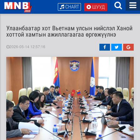
CHART
ШУУД
Улаанбаатар хот Вьетнам улсын нийслэл Ханой
хоттой хамтын ажиллагаагаа өргөжүүлнэ
2026-05-14 12:57:16