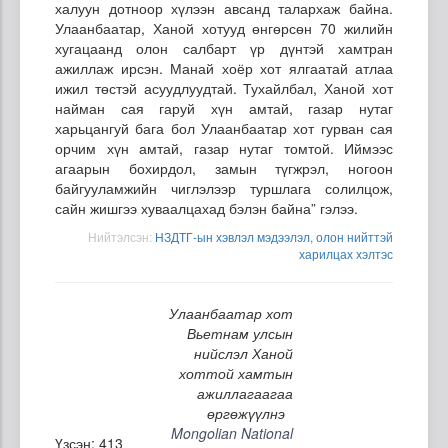
халуун дотноор хүлээн авсанд талархаж байна.
Улаанбаатар, Ханой хотууд өнгөрсөн 70 жилийн
хугацаанд олон салбарт үр дүнтэй хамтран
ажиллаж ирсэн. Манай хоёр хот ялгаатай атлаа
ижил төстэй асуудлуудтай. Тухайлбал, Ханой хот
найман сая гаруй хүн амтай, газар нутаг
харьцангуй бага бол Улаанбаатар хот гурван сая
орчим хүн амтай, газар нутаг томтой. Иймээс
агаарын бохирдол, замын түгжрэл, ногоон
байгууламжийн чиглэлээр туршлага солилцож,
сайн жишгээ хуваалцахад бэлэн байна” гэлээ.
Нийтэлсэн:
НЗДТГ-ын хэвлэл мэдээлэл, олон нийттэй
харилцах хэлтэс
Улаанбаатар хот
Вьетнам улсын
нийслэл Ханой
хоттой хамтын
ажиллагаагаа
өргөжүүлнэ
Mongolian National
Үзсэн: 413