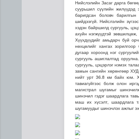
Нийслэлийн Засаг дарга бөгө
суурьшил сүүлийн жилүүдэд 
баригдсан боловч барилгын 
шийдээгүй. Нийслэлийн зүгээс
хэдэн байршилд сургууль, цэ
ахуйн нэгжүүдтэй зөвшилцөж, 
Хүүхдүүдийг амьдарч буй орч
нөхцөлийг хангах зорилгоор
дугаар хороонд нэг сургуули
сургууль ашиглалтад оруулн
Эртний ойг хамгаалахын ту
сургууль, цэцэрлэг нэмэх тала
замын сангийн хөрөнгөөр ХУД
нийт урт 36.8 км байх юм. 
тавиагүйгээс болж олон ирг
магистрал шугамыг шинэчил
шинэчил гэдэг шаардлага тавь
маш их хүсэлт, шаардлага т
шугамуудыг шинэчлэх ажлыг эх