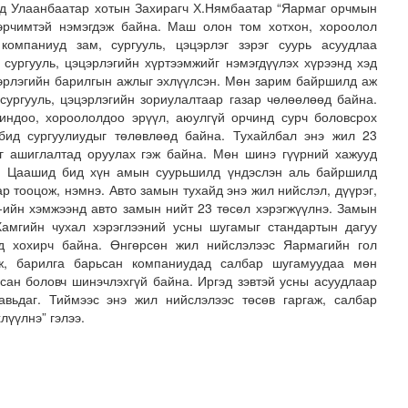
өд Улаанбаатар хотын Захирагч Х.Нямбаатар “Яармаг орчмын
эрчимтэй нэмэгдэж байна. Маш олон том хотхон, хороолол
компаниуд зам, сургууль, цэцэрлэг зэрэг суурь асуудлаа
 сургууль, цэцэрлэгийн хүртээмжийг нэмэгдүүлэх хүрээнд хэд
цэрлэгийн барилгын ажлыг эхлүүлсэн. Мөн зарим байршилд аж
сургууль, цэцэрлэгийн зориулалтаар газар чөлөөлөөд байна.
индоо, хороололдоо эрүүл, аюулгүй орчинд сурч боловсрох
 бид сургуулиудыг төлөвлөөд байна. Тухайлбал энэ жил 23
йг ашиглалтад оруулах гэж байна. Мөн шинэ гүүрний хажууд
а. Цаашид бид хүн амын суурьшилд үндэслэн аль байршилд
лд Канадын иргэд мод бэлтгэгчдийн замыг хааж байна
ар тооцож, нэмнэ. Авто замын тухайд энэ жил нийслэл, дүүрэг,
-ийн хэмжээнд авто замын нийт 23 төсөл хэрэгжүүлнэ. Замын
Хамгийн чухал хэрэглээний усны шугамыг стандартын дагуу
эд хохирч байна. Өнгөрсөн жил нийслэлээс Яармагийн гол
ж, барилга барьсан компаниудад салбар шугамуудаа мөн
сан боловч шинэчлэхгүй байна. Иргэд зэвтэй усны асуудлаар
авьдаг. Тиймээс энэ жил нийслэлээс төсөв гаргаж, салбар
лүүлнэ” гэлээ.