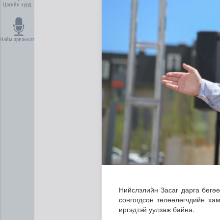
Цагийн хүрд
Найм арваннэг
Сумдын халаалтын төвүүдий
Нийслэлийн Засаг дарга бөгө
сонгогдсон төлөөлөгчдийн ха
иргэдтэй уулзаж байна.