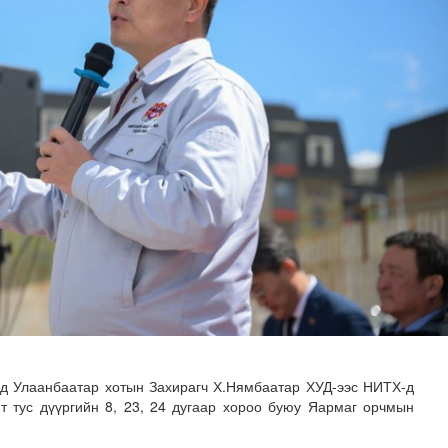
н засвар, шинэчлэлийг бүрэн хийж, хувийн хэвшил рүү м..
өд Улаанбаатар хотын Захирагч Х.Нямбаатар ХУД-ээс НИТХ-д
мт тус дүүргийн 8, 23, 24 дугаар хороо буюу Яармаг орчмын