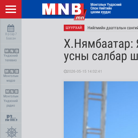
Нийгмийн даатгалын сангий
ШУУРХАЙ:
8-р сар 7
Баасан
Х.Нямбаатар:
усны салбар 
Үндэсний
телевиз
2026-05-15 14:02:41
Монголын
мэдээ
Монголын
Үндэсний
радио