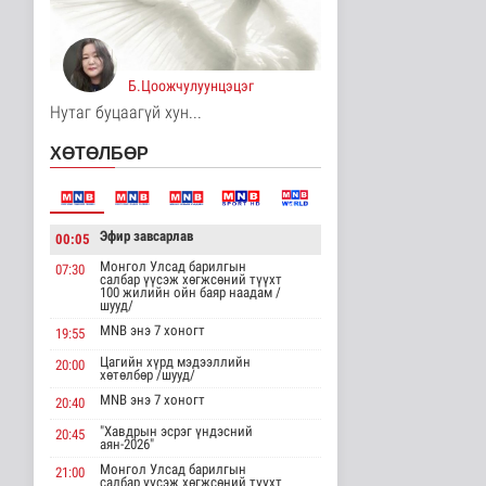
Хирошимад иргэд
Японы зэвсгийн
экспортын бодлогы..
Б.Цоожчулуунцэцэг
Дэлхийд
11 цаг 39 минутын өмнө
Нутаг буцаагүй хун...
Трамп Ирантай
ХӨТӨЛБӨР
тохиролцоонд хүрэх
шинэ гарц эрэлх..
Дэлхийд
11 цаг 47 минутын өмнө
Эфир завсарлав
00:05
Европ даяар хэт халалт
Монгол Улсад барилгын
07:30
эрчимжиж байна
салбар үүсэж хөгжсөний түүхт
100 жилийн ойн баяр наадам /
Дэлхийд
шууд/
11 цаг 55 минутын өмнө
MNB энэ 7 хоногт
19:55
Цагийн хүрд мэдээллийн
20:00
Голууд үертэй байна
хөтөлбөр /шууд/
Байгаль орчин
MNB энэ 7 хоногт
20:40
11 цаг 13 минутын өмнө
"Хавдрын эсрэг үндэсний
20:45
аян-2026"
Монгол Улсад барилгын
21:00
Нийслэлд 107 ШТС-аар
салбар үүсэж хөгжсөний түүхт