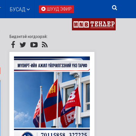
Т
БУСАД
ШУУД ЭФИР
Бидэнтэй нэгдээрэй: