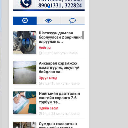
Шатахуун дамлан
борлуулсан 2 зөрчлийг
илрүүлэн ш..
Нийгэм
8 цаг 5 минутын өмнө
Анхаарал сэрэмжээ
нэмэгдүүлж, аюулгүй
байдлаа ха..
Эрүүл мэнд
8 цаг 15 минутын өмнө
Нийгмийн даатгалын
сангийн хөрөнгө 7.6
тэрбум тө..
Эдийн засаг
9 цаг 38 минутын өмнө
Сумдын халаалтын