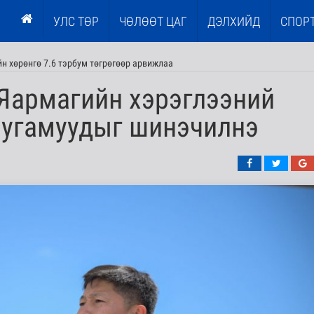
УЛС ТӨР
ЧӨЛӨӨТ ЦАГ
ДЭЛХИЙД
СПОР
н хөрөнгө 7.6 тэрбум төгрөгөөр арвижлаа
 Яармагийн хэрэглээний
шугамуудыг шинэчилнэ