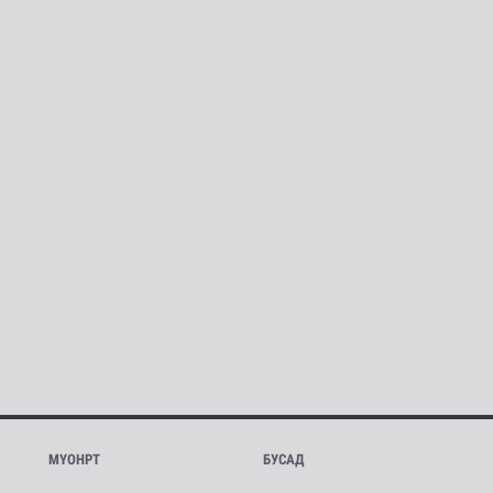
МҮОНРТ
БУСАД