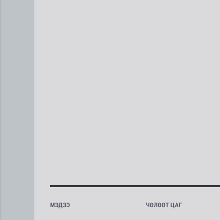
МЭДЭЭ
ЧӨЛӨӨТ ЦАГ