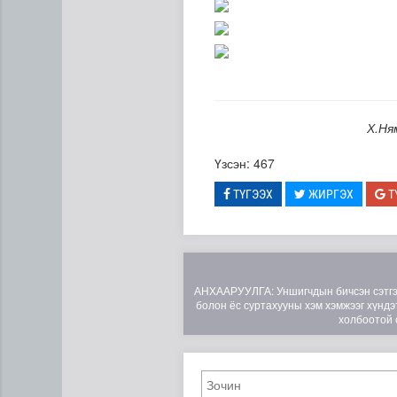
Х.Ня
Үзсэн: 467
ТҮГЭЭХ
ЖИРГЭХ
Т
АНХААРУУЛГА: Уншигчдын бичсэн сэтгэгд
болон ёс суртахууны хэм хэмжээг хүндэт
холбоотой 