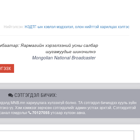
Нийтэлсэн:
НЗДТГ-ын хэвлэл мэдээлэл, олон нийттэй харилцах хэлтэс
мбаатар: Яармагийн хэрэглээний усны салбар
шугамуудыг шинэчилнэ
Mongolian National Broadcaster
ҮГЭЭХ
СЭТГЭГДЭЛ БИЧИХ:
элд MNB.mn хариуцлага хүлээхгүй болно. ТА сэтгэгдэл бичихдээ хууль зүйн
гэнэ үү. Хэм хэмжээг зөрчсөн сэтгэгдэлийг админ устгах эрхтэй. Сэтгэгдэлтэй
санал гомдолыг
70127055
утсаар хүлээн авна.