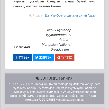
нурмыг тусгайлан бэлдсэн таглаа бүхий нүх,
саванд хийхийг зөвлөж байна.
Нийтэлсэн:
Цаг Уур Орчны Шинжилгээний Газар
Ихэнх нутгаар
хуурайшилт их
байна
Mongolian National
Үзсэн: 448
Broadcaster
ТҮГЭЭХ
ЖИРГЭХ
ТҮГЭЭХ
СЭТГЭГДЭЛ БИЧИХ:
АНХААРУУЛГА: Уншигчдын бичсэн сэтгэгдэлд MNB.mn хариуцлага
хүлээхгүй болно. ТА сэтгэгдэл бичихдээ хууль зүйн болон ёс
суртахууны хэм хэмжээг хүндэтгэнэ үү. Хэм хэмжээг зөрчсөн
сэтгэгдэлийг админ устгах эрхтэй. Сэтгэгдэлтэй холбоотой санал
гомдолыг
70127055
утсаар хүлээн авна.