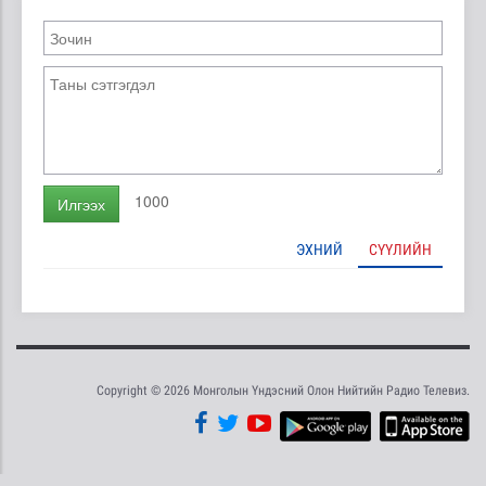
1000
Илгээх
ЭХНИЙ
СҮҮЛИЙН
Copyright © 2026 Монголын Үндэсний Олон Нийтийн Радио Телевиз.