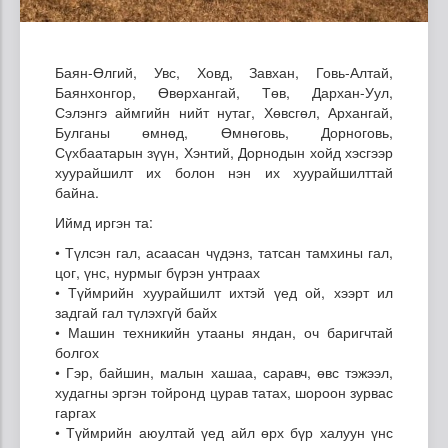
Баян-Өлгий, Увс, Ховд, Завхан, Говь-Алтай,
Баянхонгор, Өвөрхангай, Төв, Дархан-Уул,
Сэлэнгэ аймгийн нийт нутаг, Хөвсгөл, Архангай,
Булганы өмнөд, Өмнөговь, Дорноговь,
Сүхбаатарын зүүн, Хэнтий, Дорнодын хойд хэсгээр
хуурайшилт их болон нэн их хуурайшилттай
байна.
Иймд иргэн та:
• Түлсэн гал, асаасан чүдэнз, татсан тамхины гал,
цог, үнс, нурмыг бүрэн унтраах
• Түймрийн хуурайшилт ихтэй үед ой, хээрт ил
задгай гал түлэхгүй байх
• Машин техникийн утааны яндан, оч баригчтай
болгох
• Гэр, байшин, малын хашаа, саравч, өвс тэжээл,
худагны эргэн тойронд цурав татах, шороон зурвас
гаргах
• Түймрийн аюултай үед айл өрх бүр халуун үнс