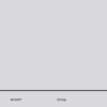
МҮОНРТ
БУСАД