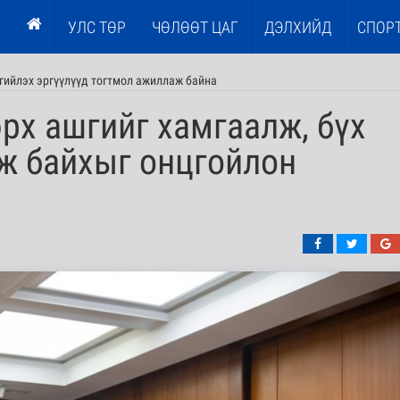
УЛС ТӨР
ЧӨЛӨӨТ ЦАГ
ДЭЛХИЙД
СПОР
гийлэх эргүүлүүд тогтмол ажиллаж байна
рх ашгийг хамгаалж, бүх
ж байхыг онцгойлон