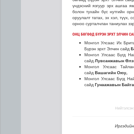
үндэсний язгуур эрх ашгаа ям
болон тухайн бүс нутгийн орн
оруулалт татах, эх хэл, түүх, 
орноо сурталчлан таниулах зэр
ОНЦ БӨГӨӨД БҮРЭН ЭРХТ ЭЛЧИН СА
Монгол Улсаас Их Брит
Бүрэн эрхт Элчин сайд
Б
Монгол Улсаас Бүгд На
“Дүрслэх урлагийн оюуны өв
сайд
Лувсанжавын Өлз
Монгол Улсаас Тайла
сайд
Вашагийн Оюу,
Монгол Улсаас Бүгд На
сайд
Гунаажавын Байг
Нийтэлсэн
Иргэдийн