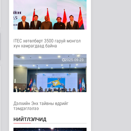
Нийгэм
8 цаг 11 минутын өмнө
"Сэлэнгэ-2026” хээрийн
сургууль амжилттай
явагда..
Нийгэм
9 цаг 56 минутын өмнө
ITEC хөтөлбөрт 3500 гаруй монгол
хүн хамрагдаад байна
Испани улс
цагаачлалын
маргааны улмаас
2025-09-23
Италиас и..
Дэлхийд
9 цаг 29 минутын өмнө
БНСУ залуу хосуудыг
гэрлэлтээ
бүртгүүлэхээс зайл..
Дэлхийд
Дэлхийн Энх тайвны өдрийг
10 цаг 31 минутын өмнө
тэмдэглэлээ
Иргэд: Хичээлийн
НИЙТЛЭЛЧИД
хэрэгслийн үнэ багагүй
нэмэгдсэ..
Нийгэм