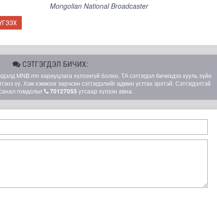
Mongolian National Broadcaster
ҮГЭЭХ
СЭТГЭГДЭЛ БИЧИХ:
элд MNB.mn хариуцлага хүлээхгүй болно. ТА сэтгэгдэл бичихдээ хууль зүйн
гэнэ үү. Хэм хэмжээг зөрчсөн сэтгэгдэлийг админ устгах эрхтэй. Сэтгэгдэлтэй
санал гомдолыг
70127055
утсаар хүлээн авна.
 маргааш эхэлнэ