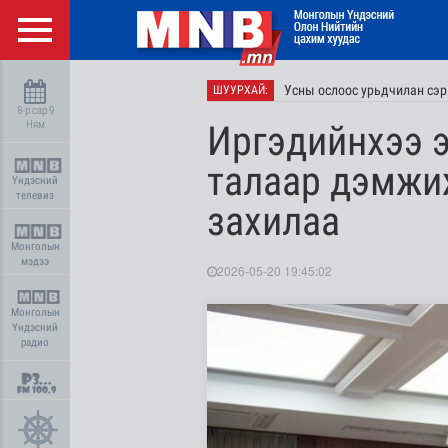
Усны ослоос урьдчилан сэр
ШУУРХАЙ:
8-р сар 9
Ням
Иргэдийнхээ э
талаар дэмжи
Үндэсний
телевиз
захилаа
Монголын
мэдээ
2026-05-20 19:45:02
Монголын
Үндэсний
радио