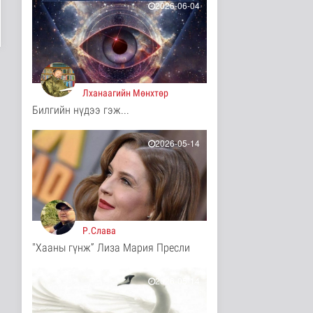
2026-06-04
10 цаг 34 минутын өмнө
Турк, Саудын Араб,
Пакистан улсууд
батлан хамгаа..
Дэлхийд
10 цаг 38 минутын өмнө
Лханаагийн Мөнхтөр
Билгийн нүдээ гэж...
"Онцгой амралт-2026"
реалити шоуны зургийг
авч э..
2026-05-14
Нийгэм
10 цаг 40 минутын өмнө
Монгол-Оросын зэвсэгт
хүчний байлдааны
буудлагат..
Нийгэм
Р.Слава
10 цаг 43 минутын өмнө
"Хааны гүнж” Лиза Мария Пресли
Цагааннуур суманд 23
мянга гаруй га талбайд
тари..
2026-05-14
Нийгэм
10 цаг 48 минутын өмнө