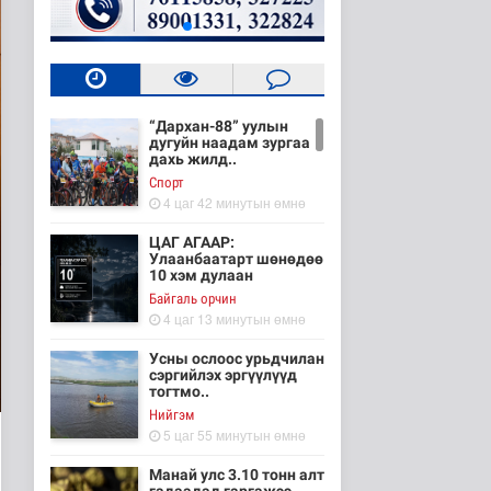
“Дархан-88” уулын
дугуйн наадам зургаа
дахь жилд..
Cпорт
4 цаг 42 минутын өмнө
ЦАГ АГААР:
Улаанбаатарт шөнөдөө
10 хэм дулаан
Байгаль орчин
4 цаг 13 минутын өмнө
Усны ослоос урьдчилан
сэргийлэх эргүүлүүд
тогтмо..
Нийгэм
5 цаг 55 минутын өмнө
Манай улс 3.10 тонн алт