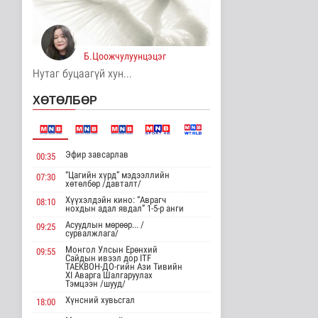
Хөдөө орон нутагт
шатахуун
нийлүүлэлтийг хоёр да..
Б.Цоожчулуунцэцэг
Нийгэм
10 цаг 50 минутын өмнө
Нутаг буцаагүй хун...
ЦАГ АГААР:
ХӨТӨЛБӨР
Улаанбаатарт өдөртөө
26 хэм дулаан
Байгаль орчин
10 цаг 1 минутын өмнө
Эфир завсарлав
00:35
Монгол Улсын Төрийн
“Цагийн хүрд” мэдээллийн
07:30
дуулал
хөтөлбөр /давталт/
Энтертайнмент
Хүүхэлдэйн кино: “Аврагч
08:10
нохдын адал явдал” 1-5-р анги
13 цаг 17 минутын өмнө
Асуудлын мөрөөр... /
09:25
сурвалжлага/
"Цагийн хүрд"
Монгол Улсын Ерөнхий
09:55
мэдээллийн хөтөлбөр
Сайдын ивээл дор ITF
/2026.08.08/
ТАЕКВОН-ДО-гийн Ази Тивийн
XI Аварга Шалгаруулах
Нийгэм
Тэмцээн /шууд/
2026-08-08 19:59
Хүнсний хувьсгал
18:00