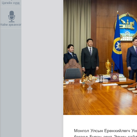
Цагийн хүрд
Найм арваннэг
Манай улс 3.10 тонн алт г
Монгол Улсын Ерөнхийлөгч Ух
бөгөөд Бүрэн эрхт Элчин сайд