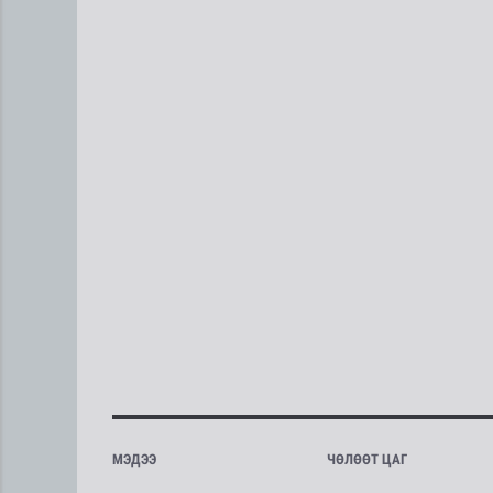
МЭДЭЭ
ЧӨЛӨӨТ ЦАГ