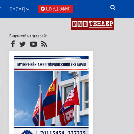
Т
БУСАД
ШУУД ЭФИР
Бидэнтэй нэгдээрэй: