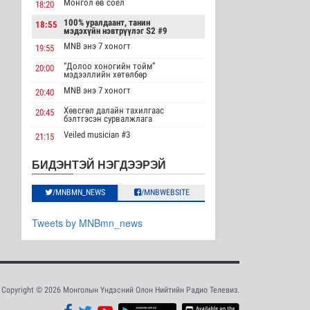
Хүүхэд залуус, бизнес
Монгол өв соёл
18:20
эрхлэгчдийг дэмжих
инкубат..
100% уралдаант, танин
18:55
мэдэхүйн нэвтрүүлэг S2 #9
Нийгэм
MNB энэ 7 хоногт
2026-08-08 17:16
19:55
“Долоо хоногийн тойм”
20:00
Сүхбаатар суманд
мэдээллийн хөтөлбөр
баригдаж буй 70 МВт-
MNB энэ 7 хоногт
20:40
ын хүчин ча..
Улс төр
Хөвсгөл далайн тахилгаас
20:45
бэлтгэсэн сурвалжлага
2026-08-08 17:02
Veiled musician #3
21:15
Газрын тосны
“Inda house 1” МУСК
агуулахууд эхнээсээ
22:00
БИДЭНТЭЙ НЭГДЭЭРЭЙ
ашиглалтад орох..
“Гэрэлтэй цонх” үдшийн
23:35
Улс төр
хөтөлбөр
/MNBMN_NEWS
/MNBWEBSITE
2026-08-08 15:56
ЦАГ АГААР:
Tweets by MNBmn_news
Улаанбаатарт шөнөдөө
21 хэм дулаан
Байгаль орчин
2026-08-08 15:01
Copyright © 2026 Монголын Үндэсний Олон Нийтийн Радио Телевиз.
Хүүхдийн эрүүл,
аюулгүй орчинд