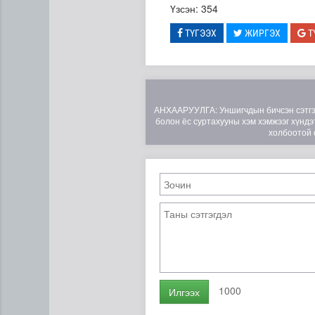
Үзсэн: 354
ТҮГЭЭХ
ЖИРГЭХ
Т
АНХААРУУЛГА: Уншигчдын бичсэн сэтгэгд
болон ёс суртахууны хэм хэмжээг хүндэт
холбоотой 
Цэцэрлэгийн цахим бүртгэл
1000
Илгээх