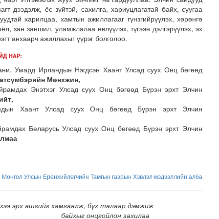
агт дээдэлж, ёс зүйтэй, сахилга, хариуцлагатай байх, суугаа
уудтай харилцаа, хамтын ажиллагааг гүнзгийрүүлэх, хөрөнгө
соёл, зан заншил, уламжлалаа өвлүүлэх, түгээн дэлгэрүүлэх, эх
эгт анхаарч ажиллахыг үүрэг болголоо.
ЙД НАР:
ани, Умард Ирландын Нэгдсэн Хаант Улсад суух Онц бөгөөд
атсүмбэрийн Мөнхжин,
йрамдах Энэтхэг Улсад суух Онц бөгөөд Бүрэн эрхт Элчин
 сан” тусгай үзэсгэлэн нээгдлээ
ийт,
ндын Хаант Улсад суух Онц бөгөөд Бүрэн эрхт Элчин
йрамдах Беларусь Улсад суух Онц бөгөөд Бүрэн эрхт Элчин
алмаа
:
Монгол Улсын Ерөнхийлөгчийн Тамгын газрын Хэвлэл мэдээллийн алба
хээ эрх ашгийг хамгаалж, бүх талаар дэмжиж
байхыг онцгойлон захилаа