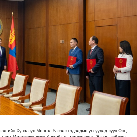
адаадад гаргажээ
наагийн Хүрэлсүх Монгол Улсаас гадаадын улсуудад суух Онц
 нарт Итгэмжлэх жуух бичгийг нь гардууллаа. Элчин сайдууд