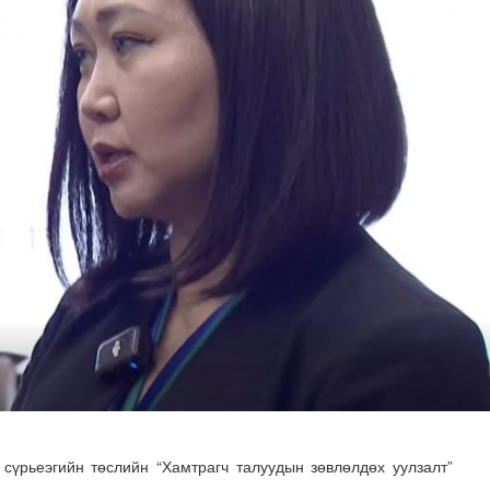
илгаан станц барих ажил үргэлжилж байна
 сүрьеэгийн төслийн “Хамтрагч талуудын зөвлөлдөх уулзалт”