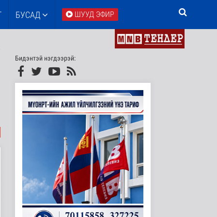
Т
БУСАД
ШУУД ЭФИР
Бидэнтэй нэгдээрэй:
н