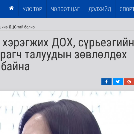
УЛС ТӨР
ЧӨЛӨӨТ ЦАГ
ДЭЛХИЙД
СПОР
шинэ ДЦС-тай болно
 хэрэгжих ДОХ, сүрьеэгий
рагч талуудын зөвлөлдөх
 байна