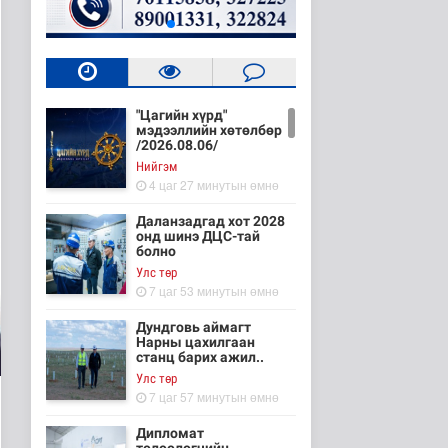
"Цагийн хүрд"
мэдээллийн хөтөлбөр
/2026.08.06/
Нийгэм
4 цаг 27 минутын өмнө
Даланзадгад хот 2028
онд шинэ ДЦС-тай
болно
Улс төр
7 цаг 53 минутын өмнө
Дундговь аймагт
Нарны цахилгаан
станц барих ажил..
Улс төр
7 цаг 57 минутын өмнө
Дипломат