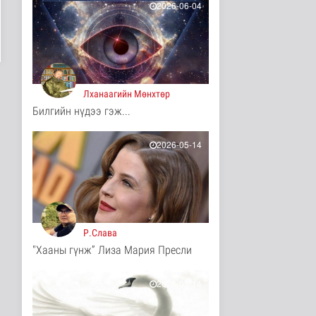
2026-06-04
10 цаг 38 минутын өмнө
ЦАГ АГААР:
Улаанбаатарт шөнөдөө
17 хэм дулаан
Байгаль орчин
10 цаг 43 минутын өмнө
Лханаагийн Мөнхтөр
Билгийн нүдээ гэж...
COP17-ын зочид,
төлөөлөгчдөд үйлчлэх
250 орчим ж..
2026-05-14
Нийгэм
11 цаг 4 минутын өмнө
Шатахууны нөөцийг
нэмэгдүүлэх,
доголдлыг арилгах..
Нийгэм
Р.Слава
11 цаг 8 минутын өмнө
"Хааны гүнж” Лиза Мария Пресли
Нийслэлийн иргэдийн
Төлөөлөгчдийн Хурлын
Ээлжит ..
2026-05-14
Нийгэм
11 цаг 14 минутын өмнө