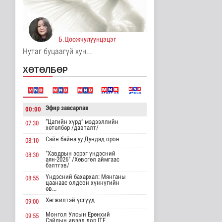
Үерийн аюулаас
сэрэмжтэй байхыг
анхааруулж байна
Б.Цоожчулуунцэцэг
Байгаль орчин
11 цаг 29 минутын өмнө
Нутаг буцаагүй хун...
Цагдаагийн
ХӨТӨЛБӨР
байгууллагын 102
тусгай дугаарт гэмт ..
Нийгэм
12 цаг 39 минутын өмнө
Эфир завсарлав
00:00
Үндэсний спортын
“Цагийн хүрд” мэдээллийн
07:30
зуны VIII наадам
хөтөлбөр /давталт/
амжилттай зохи..
Сайн байна уу Дундад орон
08:10
Cпорт
12 цаг 3 минутын өмнө
"Хавдрын эсрэг үндэсний
08:30
аян-2026" /Хөвсгөл аймгаас
бэлтгэв/
ОХУ-аас шатахууны
Үндэсний бахархал: Мянганы
08:55
импорт тасралтгүй
цаанаас олдсон хүннүгийн
хийгдэж байна
өв...
Нийгэм
Хөгжилтэй үсгүүд
09:00
12 цаг 12 минутын өмнө
Монгол Улсын Ерөнхий
09:55
Сайдын ивээл дор ITF