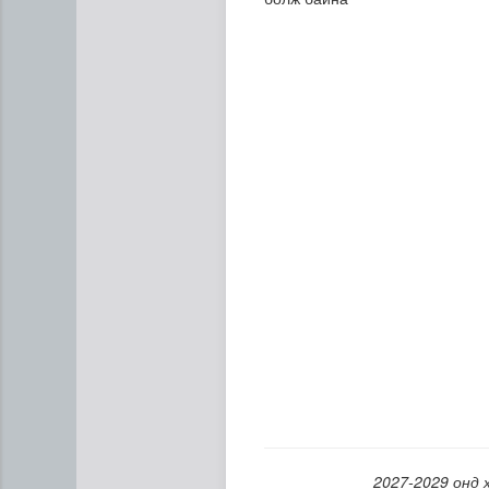
Дипломат төлөөлөгчийн га
2027-2029 онд 