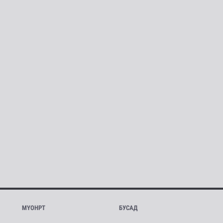
МҮОНРТ
БУСАД