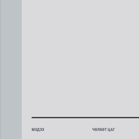
МЭДЭЭ
ЧӨЛӨӨТ ЦАГ