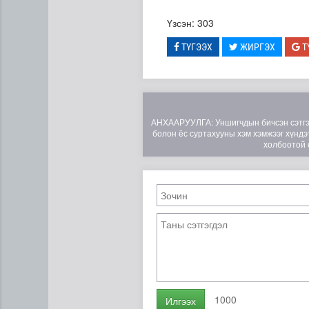
Үзсэн: 303
ТҮГЭЭХ
ЖИРГЭХ
Т
АНХААРУУЛГА: Уншигчдын бичсэн сэтгэгд
болон ёс суртахууны хэм хэмжээг хүндэт
холбоотой 
Н.Номтойбаяр: Аймгуудад ту
1000
Илгээх