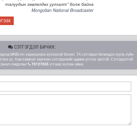
талуудын зөвлөлдөх уулзалт” болж байна
Mongolian National Broadcaster
ҮГЭЭХ
СЭТГЭГДЭЛ БИЧИХ:
элд MNB.mn хариуцлага хүлээхгүй болно. ТА сэтгэгдэл бичихдээ хууль зүйн
гэнэ үү. Хэм хэмжээг зөрчсөн сэтгэгдэлийг админ устгах эрхтэй. Сэтгэгдэлтэй
санал гомдолыг
70127055
утсаар хүлээн авна.
лгамдаж буй асуудлуудыг 7 хоног бүр Засгийн газрын х..