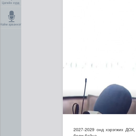
Цагийн хүрд
Найм арваннэг
Дундговь аймагт Нарны цах
2027-2029 онд хэрэгжих ДОХ,
болж байна