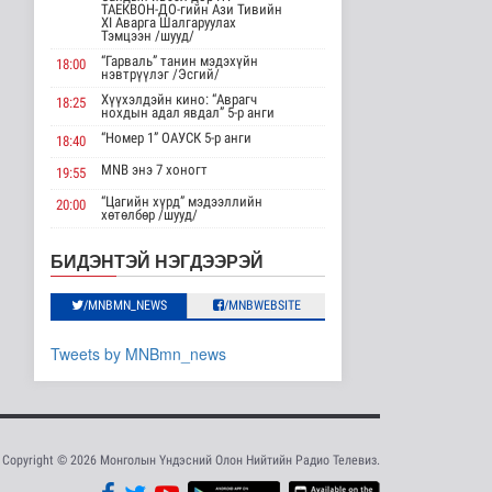
АНУ импортлогчдод
ТАЕКВОН-ДО-гийн Ази Тивийн
100 тэрбум
XI Аварга Шалгаруулах
Тэмцээн /шууд/
ам.долларын
тарифын..
“Гарваль” танин мэдэхүйн
18:00
нэвтрүүлэг /Эсгий/
Дэлхийд
12 цаг 12 минутын өмнө
Хүүхэлдэйн кино: “Аврагч
18:25
нохдын адал явдал” 5-р анги
Шейх Хасина
“Номер 1” ОАУСК 5-р анги
18:40
Бангладешт эргэн
MNB энэ 7 хоногт
ирэхээ зарлав
19:55
Дэлхийд
“Цагийн хүрд” мэдээллийн
20:00
12 цаг 19 минутын өмнө
хөтөлбөр /шууд/
MNB энэ 7 хоногт
20:40
Монгол Улсын эмэгтэй
БИДЭНТЭЙ НЭГДЭЭРЭЙ
шигшээ баг Азийн
Хөндөх сэдэв: Эмийн чанар
20:45
наадам-д о..
100% уралдаант, танин
/MNBMN_NEWS
/MNBWEBSITE
21:15
Cпорт
мэдэхүйн нэвтрүүлэг S2 #9
13 цаг 17 минутын өмнө
“Эргүүлэг” ОАУСК 5-р анги”
22:15
Tweets by MNBmn_news
Энэ сарын 15-наас
Эргэх дөрвөн цаг /Баянхонгор
23:30
эхэлж тээврийн
аймгаас бэлтгэв/
хэрэгслийн улсы..
Нийгэм
13 цаг 24 минутын өмнө
Copyright © 2026 Монголын Үндэсний Олон Нийтийн Радио Телевиз.
Хэт халууны улмаас