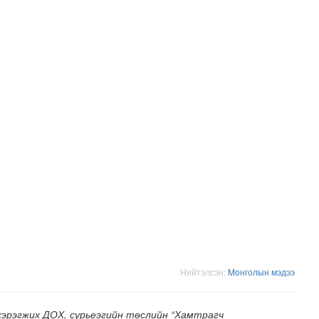
зруудын төлөөлөгчид COP17-ын байгууламжтай танилцлаа
Нийтэлсэн:
Moнголын мэдээ
хэрэгжих ДОХ, сүрьеэгийн төслийн “Хамтрагч