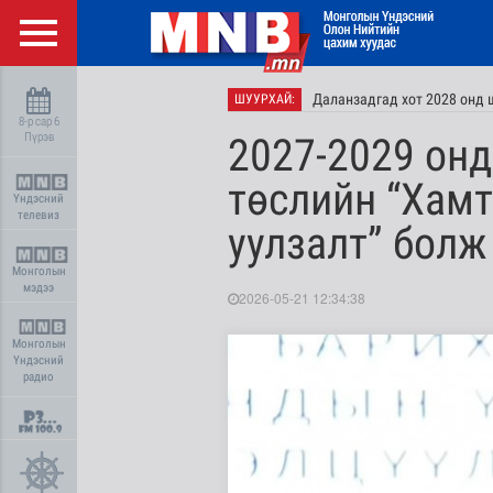
Даланзадгад хот 2028 онд 
ШУУРХАЙ:
8-р сар 6
Пүрэв
2027-2029 онд
төслийн “Хамт
Үндэсний
телевиз
уулзалт” болж
Монголын
мэдээ
2026-05-21 12:34:38
Монголын
Үндэсний
радио