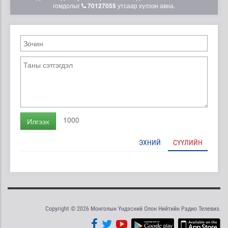
гомдолыг
70127055
утсаар хүлээн авна.
1000
Илгээх
ЭХНИЙ
СҮҮЛИЙН
Copyright © 2026 Монголын Үндэсний Олон Нийтийн Радио Телевиз.