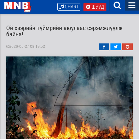
CHART
ШУУД
Ой хээрийн түймрийн аюулаас сэрэмжлүүлж
байна!
2026-05-27 08:19:52