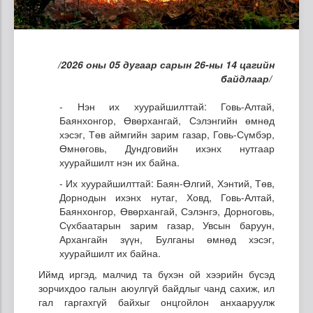
/2026 оны 05 дугаар сарын 26-ны 14 цагийн
байдлаар/
- Нэн их хуурайшилттай: Говь-Алтай,
Баянхонгор, Өвөрхангай, Сэлэнгийн өмнөд
хэсэг, Төв аймгийн зарим газар, Говь-Сүмбэр,
Өмнөговь, Дундговийн ихэнх нутгаар
хуурайшилт нэн их байна.
- Их хуурайшилттай: Баян-Өлгий, Хэнтий, Төв,
Дорнодын ихэнх нутаг, Ховд, Говь-Алтай,
Баянхонгор, Өвөрхангай, Сэлэнгэ, Дорноговь,
Сүхбаатарын зарим газар, Увсын баруун,
Архангайн зүүн, Булганы өмнөд хэсэг,
хуурайшилт их байна.
Иймд иргэд, малчид та бүхэн ой хээрийн бүсэд
зорчихдоо галын аюулгүй байдлыг чанд сахиж, ил
гал гаргахгүй байхыг онцгойлон анхааруулж