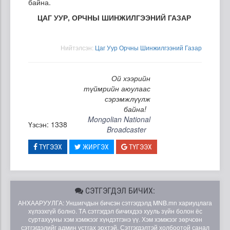
байна.
ЦАГ УУР, ОРЧНЫ ШИНЖИЛГЭЭНИЙ ГАЗАР
Нийтэлсэн:
Цаг Уур Орчны Шинжилгээний Газар
Ой хээрийн
түймрийн аюулаас
сэрэмжлүүлж
байна!
Mongolian National
Үзсэн: 1338
Broadcaster
ТҮГЭЭХ
ЖИРГЭХ
ТҮГЭЭХ
СЭТГЭГДЭЛ БИЧИХ:
АНХААРУУЛГА: Уншигчдын бичсэн сэтгэгдэлд MNB.mn хариуцлага
хүлээхгүй болно. ТА сэтгэгдэл бичихдээ хууль зүйн болон ёс
суртахууны хэм хэмжээг хүндэтгэнэ үү. Хэм хэмжээг зөрчсөн
сэтгэгдэлийг админ устгах эрхтэй. Сэтгэгдэлтэй холбоотой санал