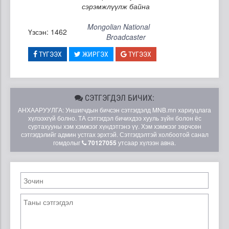
сэрэмжлүүлж байна
Mongolian National
Үзсэн: 1462
Broadcaster
ТҮГЭЭХ
ЖИРГЭХ
ТҮГЭЭХ
СЭТГЭГДЭЛ БИЧИХ:
АНХААРУУЛГА: Уншигчдын бичсэн сэтгэгдэлд MNB.mn хариуцлага
хүлээхгүй болно. ТА сэтгэгдэл бичихдээ хууль зүйн болон ёс
суртахууны хэм хэмжээг хүндэтгэнэ үү. Хэм хэмжээг зөрчсөн
сэтгэгдэлийг админ устгах эрхтэй. Сэтгэгдэлтэй холбоотой санал
гомдолыг
70127055
утсаар хүлээн авна.