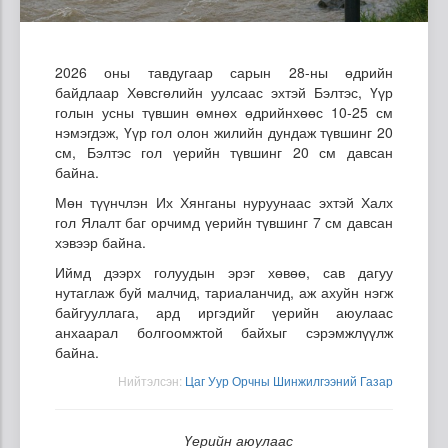
2026 оны тавдугаар сарын 28-ны өдрийн
байдлаар Хөвсгөлийн уулсаас эхтэй Бэлтэс, Үүр
голын усны түвшин өмнөх өдрийнхөөс 10-25 см
нэмэгдэж, Үүр гол олон жилийн дундаж түвшинг 20
см, Бэлтэс гол үерийн түвшинг 20 см давсан
байна.
Мөн түүнчлэн Их Хянганы нуруунаас эхтэй Халх
гол Ялалт баг орчимд үерийн түвшинг 7 см давсан
хэвээр байна.
Иймд дээрх голуудын эрэг хөвөө, сав дагуу
нутаглаж буй малчид, тариаланчид, аж ахуйн нэгж
байгууллага, ард иргэдийг үерийн аюулаас
анхаарал болгоомжтой байхыг сэрэмжлүүлж
байна.
Нийтэлсэн:
Цаг Уур Орчны Шинжилгээний Газар
Үерийн аюулаас