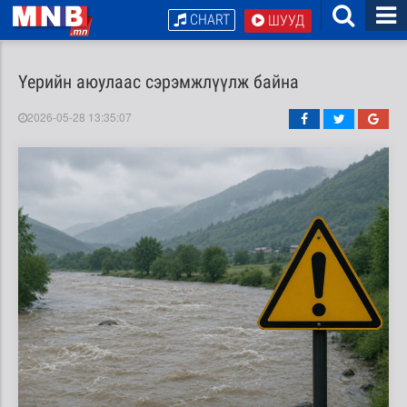
CHART
ШУУД
Үерийн аюулаас сэрэмжлүүлж байна
2026-05-28 13:35:07