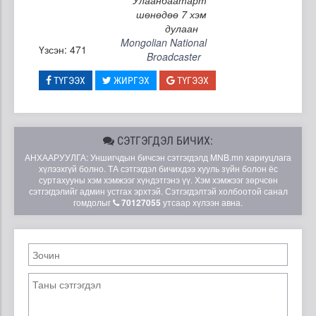
шөнөдөө 7 хэм
дулаан
Mongolian National
Үзсэн: 471
Broadcaster
ТҮГЭЭХ
ЖИРГЭХ
ТҮГЭЭХ
СЭТГЭГДЭЛ БИЧИХ:
АНХААРУУЛГА: Уншигчдын бичсэн сэтгэгдэлд MNB.mn хариуцлага
хүлээхгүй болно. ТА сэтгэгдэл бичихдээ хууль зүйн болон ёс
суртахууны хэм хэмжээг хүндэтгэнэ үү. Хэм хэмжээг зөрчсөн
сэтгэгдэлийг админ устгах эрхтэй. Сэтгэгдэлтэй холбоотой санал
гомдолыг
70127055
утсаар хүлээн авна.