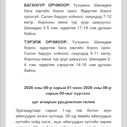
БАГАНУУР ОРЧМООР:
Үүлшинэ. Шөнөдөө
бага зэргийн бороо орно. Өдөртөө бороо
орохгүй. Салхи баруун хойноос секундэд 7-12
метр, борооны өмнө түр зуур ширүүснэ.
Шөнөдөө 3-5 хэм, өдөртөө 17-19 хэм дулаан
байна.
ТЭРЭЛЖ ОРЧМООР:
Үүлшинэ. Шөнөдөө
бороо, өдөртөө бага зэргийн бороо орно.
Салхи баруун хойноос секундэд 6-11 метр,
борооны өмнө түр зуур ширүүснэ. Шөнөдөө 2-
4 хэм, өдөртөө сэрүүсэж 14-16 хэм дулаан
байна.
2026 оны 06-р сарын 01-нээс 2026 оны 06-р
сарын 05-ныг хүртэлх
цаг агаарын урьдчилсан төлөв
Зургаадугаар сарын 1-нд төв болон зүүн
аймгуудын ихэнх нутгаар, 02-нд төвийн аймгуудын
нутгийн хойд хэсэг, зүүн аймгуудын нутгийн зарим
газраар, 03-нд баруун аймгуудын нутгийн зарим