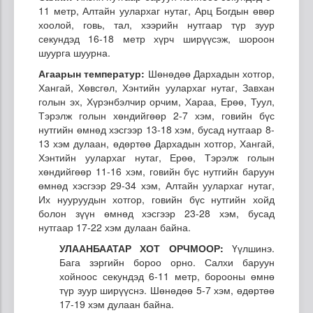
11 метр, Алтайн уулархаг нутаг, Арц Богдын өвөр
хоолой, говь, тал, хээрийн нутгаар түр зуур
секундэд 16-18 метр хүрч ширүүсэж, шороон
шуурга шуурна.
Агаарын температур:
Шөнөдөө Дархадын хотгор,
Хангай, Хөвсгөл, Хэнтийн уулархаг нутаг, Завхан
голын эх, Хүрэнбэлчир орчим, Хараа, Ерөө, Туул,
Тэрэлж голын хөндийгөөр 2-7 хэм, говийн бүс
нутгийн өмнөд хэсгээр 13-18 хэм, бусад нутгаар 8-
13 хэм дулаан, өдөртөө Дархадын хотгор, Хангай,
Хэнтийн уулархаг нутаг, Ерөө, Тэрэлж голын
хөндийгөөр 11-16 хэм, говийн бүс нутгийн баруун
өмнөд хэсгээр 29-34 хэм, Алтайн уулархаг нутаг,
Их нууруудын хотгор, говийн бүс нутгийн хойд
болон зүүн өмнөд хэсгээр 23-28 хэм, бусад
нутгаар 17-22 хэм дулаан байна.
УЛААНБААТАР ХОТ ОРЧМООР:
Үүлшинэ.
Бага зэргийн бороо орно. Салхи баруун
хойноос секундэд 6-11 метр, борооны өмнө
түр зуур ширүүснэ. Шөнөдөө 5-7 хэм, өдөртөө
17-19 хэм дулаан байна.