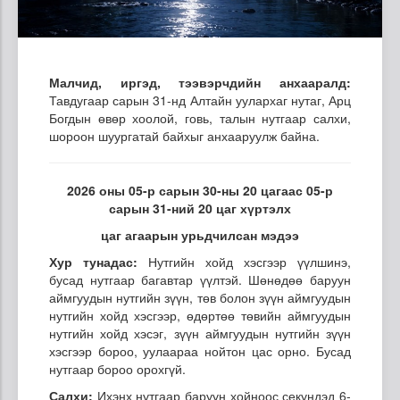
Малчид, иргэд, тээвэрчдийн анхааралд:
Тавдугаар сарын 31-нд Алтайн уулархаг нутаг, Арц
Богдын өвөр хоолой, говь, талын нутгаар салхи,
шороон шуургатай байхыг анхааруулж байна.
2026 оны 05-р сарын 30-ны 20 цагаас 05-р
сарын 31-ний 20 цаг хүртэлх
цаг агаарын урьдчилсан мэдээ
Хур тунадас:
Нутгийн хойд хэсгээр үүлшинэ,
бусад нутгаар багавтар үүлтэй. Шөнөдөө баруун
аймгуудын нутгийн зүүн, төв болон зүүн аймгуудын
нутгийн хойд хэсгээр, өдөртөө төвийн аймгуудын
нутгийн хойд хэсэг, зүүн аймгуудын нутгийн зүүн
хэсгээр бороо, уулаараа нойтон цас орно. Бусад
нутгаар бороо орохгүй.
Салхи:
Ихэнх нутгаар баруун хойноос секундэд 6-