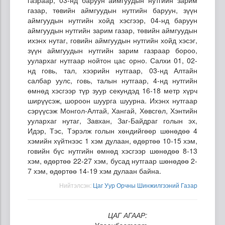
газар, төвийн аймгуудын нутгийн баруун, зүүн
аймгуудын нутгийн хойд хэсгээр, 04-нд баруун
аймгуудын нутгийн зарим газар, төвийн аймгуудын
ихэнх нутаг, говийн аймгуудын нутгийн хойд хэсэг,
зүүн аймгуудын нутгийн зарим газраар бороо,
уулархаг нутгаар нойтон цас орно. Салхи 01, 02-
нд говь, тал, хээрийн нутгаар, 03-нд Алтайн
салбар уулс, говь, талын нутгаар, 4-нд нутгийн
өмнөд хэсгээр түр зуур секундэд 16-18 метр хүрч
ширүүсэж, шороон шуурга шуурна. Ихэнх нутгаар
сэрүүсэж Монгол-Алтай, Хангай, Хөвсгөл, Хэнтийн
уулархаг нутаг, Завхан, Заг-Байдраг голын эх,
Идэр, Тэс, Тэрэлж голын хөндийгөөр шөнөдөө 4
хэмийн хүйтнээс 1 хэм дулаан, өдөртөө 10-15 хэм,
говийн бүс нутгийн өмнөд хэсгээр шөнөдөө 8-13
хэм, өдөртөө 22-27 хэм, бусад нутгаар шөнөдөө 2-
7 хэм, өдөртөө 14-19 хэм дулаан байна.
Нийтэлсэн:
Цаг Уур Орчны Шинжилгээний Газар
ЦАГ АГААР:
Улаанбаатарт