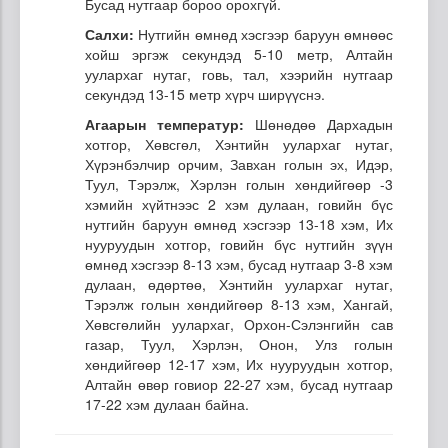
Бусад нутгаар бороо орохгүй.
Салхи:
Нутгийн өмнөд хэсгээр баруун өмнөөс
хойш эргэж секундэд 5-10 метр, Алтайн
уулархаг нутаг, говь, тал, хээрийн нутгаар
секундэд 13-15 метр хүрч ширүүснэ.
Агаарын температур:
Шөнөдөө Дархадын
хотгор, Хөвсгөл, Хэнтийн уулархаг нутаг,
Хүрэнбэлчир орчим, Завхан голын эх, Идэр,
Туул, Тэрэлж, Хэрлэн голын хөндийгөөр -3
хэмийн хүйтнээс 2 хэм дулаан, говийн бүс
нутгийн баруун өмнөд хэсгээр 13-18 хэм, Их
нууруудын хотгор, говийн бүс нутгийн зүүн
өмнөд хэсгээр 8-13 хэм, бусад нутгаар 3-8 хэм
дулаан, өдөртөө, Хэнтийн уулархаг нутаг,
Тэрэлж голын хөндийгөөр 8-13 хэм, Хангай,
Хөвсгөлийн уулархаг, Орхон-Сэлэнгийн сав
газар, Туул, Хэрлэн, Онон, Улз голын
хөндийгөөр 12-17 хэм, Их нууруудын хотгор,
Алтайн өвөр говиор 22-27 хэм, бусад нутгаар
17-22 хэм дулаан байна.