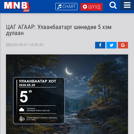
CHART
ШУУД
ЦАГ АГААР: Улаанбаатарт шөнөдөө 5 хэм
дулаан
2026-06-01 14:32:30