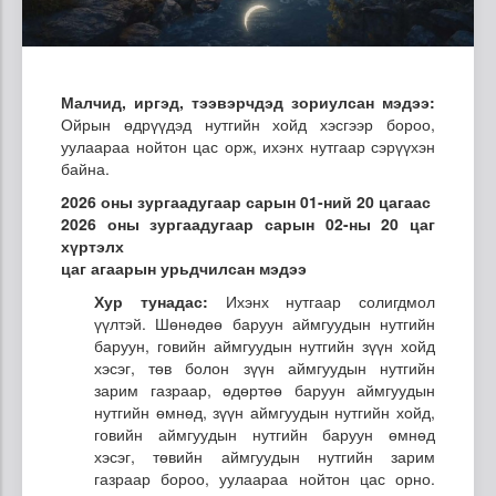
Малчид, иргэд, тээвэрчдэд зориулсан мэдээ:
Ойрын өдрүүдэд нутгийн хойд хэсгээр бороо,
уулаараа нойтон цас орж, ихэнх нутгаар сэрүүхэн
байна.
2026 оны зургаадугаар сарын 01-ний 20 цагаас
2026 оны зургаадугаар сарын 02-ны 20 цаг
хүртэлх
цаг агаарын урьдчилсан мэдээ
Хур тунадас:
Ихэнх нутгаар солигдмол
үүлтэй. Шөнөдөө баруун аймгуудын нутгийн
баруун, говийн аймгуудын нутгийн зүүн хойд
хэсэг, төв болон зүүн аймгуудын нутгийн
зарим газраар, өдөртөө баруун аймгуудын
нутгийн өмнөд, зүүн аймгуудын нутгийн хойд,
говийн аймгуудын нутгийн баруун өмнөд
хэсэг, төвийн аймгуудын нутгийн зарим
газраар бороо, уулаараа нойтон цас орно.