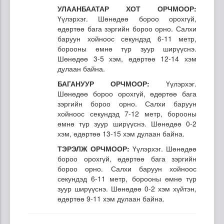
УЛААНБААТАР ХОТ ОРЧМООР:
Үүлэрхэг. Шөнөдөө бороо орохгүй,
өдөртөө бага зэргийн бороо орно. Салхи
баруун хойноос секундэд 6-11 метр,
борооны өмнө түр зуур ширүүснэ.
Шөнөдөө 3-5 хэм, өдөртөө 12-14 хэм
дулаан байна.
БАГАНУУР ОРЧМООР:
Үүлэрхэг.
Шөнөдөө бороо орохгүй, өдөртөө бага
зэргийн бороо орно. Салхи баруун
хойноос секундэд 7-12 метр, борооны
өмнө түр зуур ширүүснэ. Шөнөдөө 0-2
хэм, өдөртөө 13-15 хэм дулаан байна.
ТЭРЭЛЖ ОРЧМООР:
Үүлэрхэг. Шөнөдөө
бороо орохгүй, өдөртөө бага зэргийн
бороо орно. Салхи баруун хойноос
секундэд 6-11 метр, борооны өмнө түр
зуур ширүүснэ. Шөнөдөө 0-2 хэм хүйтэн,
өдөртөө 9-11 хэм дулаан байна.