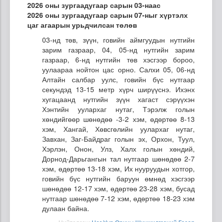
2026 оны зургаадугаар сарын 03-наас
2026 оны зургаадугаар сарын 07-ныг хүртэлх
цаг агаарын урьдчилсан төлөв
03-нд төв, зүүн, говийн аймгуудын нутгийн
зарим газраар, 04, 05-нд нутгийн зарим
газраар, 6-нд нутгийн төв хэсгээр бороо,
уулаараа нойтон цас орно. Салхи 05, 06-нд
Алтайн салбар уулс, говийн бүс нутгаар
секундэд 13-15 метр хүрч ширүүснэ. Ихэнх
хугацаанд нутгийн зүүн хагаст сэрүүхэн
Хэнтийн уулархаг нутаг, Тэрэлж голын
хөндийгөөр шөнөдөө -3-2 хэм, өдөртөө 8-13
хэм, Хангай, Хөвсгөлийн уулархаг нутаг,
Завхан, Заг-Байдраг голын эх, Орхон, Туул,
Хэрлэн, Онон, Улз, Халх голын хөндий,
Дорнод-Дарьгангын тал нутгаар шөнөдөө 2-7
хэм, өдөртөө 13-18 хэм, Их нууруудын хотгор,
говийн бүс нутгийн баруун өмнөд хэсгээр
шөнөдөө 12-17 хэм, өдөртөө 23-28 хэм, бусад
нутгаар шөнөдөө 7-12 хэм, өдөртөө 18-23 хэм
дулаан байна.