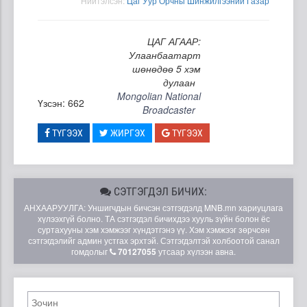
Нийтэлсэн:
Цаг Уур Орчны Шинжилгээний Газар
ЦАГ АГААР:
Улаанбаатарт
шөнөдөө 5 хэм
дулаан
Mongolian National
Үзсэн: 662
Broadcaster
ТҮГЭЭХ
ЖИРГЭХ
ТҮГЭЭХ
СЭТГЭГДЭЛ БИЧИХ:
АНХААРУУЛГА: Уншигчдын бичсэн сэтгэгдэлд MNB.mn хариуцлага
хүлээхгүй болно. ТА сэтгэгдэл бичихдээ хууль зүйн болон ёс
суртахууны хэм хэмжээг хүндэтгэнэ үү. Хэм хэмжээг зөрчсөн
сэтгэгдэлийг админ устгах эрхтэй. Сэтгэгдэлтэй холбоотой санал
гомдолыг
70127055
утсаар хүлээн авна.