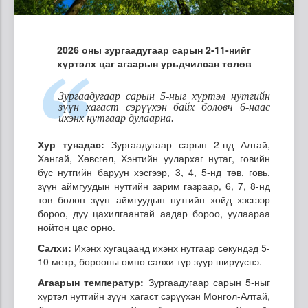
2026 оны зургаадугаар сарын 2-11-нийг
хүртэлх цаг агаарын урьдчилсан төлөв
Зургаадугаар сарын 5-ныг хүртэл нутгийн
зүүн хагаст сэрүүхэн байх боловч 6-наас
ихэнх нутгаар дулаарна.
Хур тунадас:
Зургаадугаар сарын 2-нд Алтай,
Хангай, Хөвсгөл, Хэнтийн уулархаг нутаг, говийн
бүс нутгийн баруун хэсгээр, 3, 4, 5-нд төв, говь,
зүүн аймгуудын нутгийн зарим газраар, 6, 7, 8-нд
төв болон зүүн аймгуудын нутгийн хойд хэсгээр
бороо, дуу цахилгаантай аадар бороо, уулаараа
нойтон цас орно.
Салхи:
Ихэнх хугацаанд ихэнх нутгаар секундэд 5-
10 метр, борооны өмнө салхи түр зуур ширүүснэ.
Агаарын температур:
Зургаадугаар сарын 5-ныг
хүртэл нутгийн зүүн хагаст сэрүүхэн Монгол-Алтай,