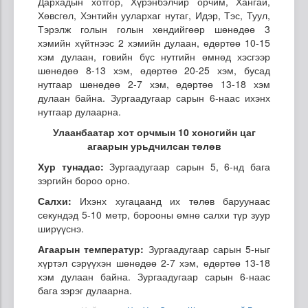
Дархадын хотгор, Хүрэнбэлчир орчим, Хангай,
Хөвсгөл, Хэнтийн уулархаг нутаг, Идэр, Тэс, Туул,
Тэрэлж голын голын хөндийгөөр шөнөдөө 3
хэмийн хүйтнээс 2 хэмийн дулаан, өдөртөө 10-15
хэм дулаан, говийн бүс нутгийн өмнөд хэсгээр
шөнөдөө 8-13 хэм, өдөртөө 20-25 хэм, бусад
нутгаар шөнөдөө 2-7 хэм, өдөртөө 13-18 хэм
дулаан байна. Зургаадугаар сарын 6-наас ихэнх
нутгаар дулаарна.
Улаанбаатар хот орчмын 10 хоногийн цаг
агаарын урьдчилсан төлөв
Хур тунадас:
Зургаадугаар сарын 5, 6-нд бага
зэргийн бороо орно.
Салхи:
Ихэнх хугацаанд их төлөв баруунаас
секундэд 5-10 метр, борооны өмнө салхи түр зуур
ширүүснэ.
Агаарын температур:
Зургаадугаар сарын 5-ныг
хүртэл сэрүүхэн шөнөдөө 2-7 хэм, өдөртөө 13-18
хэм дулаан байна. Зургаадугаар сарын 6-наас
бага зэрэг дулаарна.