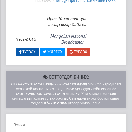
Нийтэлсэн:
Цаг Уур Орчны Шинжилгээний Газар
Ирэх 10 хоногт цаг
агаар ямар байх вэ
Mongolian National
Үзсэн: 615
Broadcaster
ТҮГЭЭХ
ЖИРГЭХ
ТҮГЭЭХ
СЭТГЭГДЭЛ БИЧИХ:
АНХААРУУЛГА: Уншигчдын бичсэн сэтгэгдэлд MNB.mn хариуцлага
хүлээхгүй болно. ТА сэтгэгдэл бичихдээ хууль зүйн болон ёс
суртахууны хэм хэмжээг хүндэтгэнэ үү. Хэм хэмжээг зөрчсөн
сэтгэгдэлийг админ устгах эрхтэй. Сэтгэгдэлтэй холбоотой санал
гомдолыг
70127055
утсаар хүлээн авна.