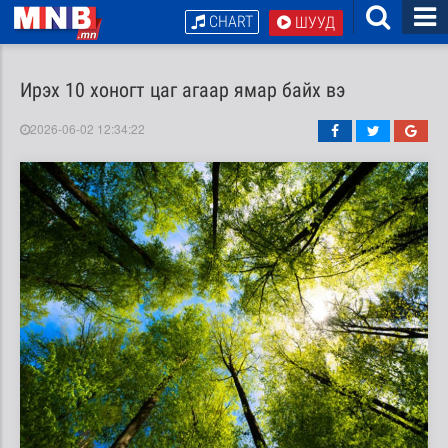
CHART
ШУУД
Ирэх 10 хоногт цаг агаар ямар байх вэ
2026-06-02 12:34:22