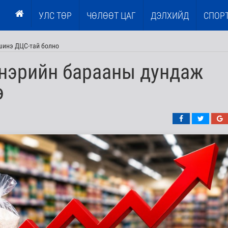
УЛС ТӨР
ЧӨЛӨӨТ ЦАГ
ДЭЛХИЙД
СПОР
шинэ ДЦС-тай болно
 нэрийн барааны дундаж
э