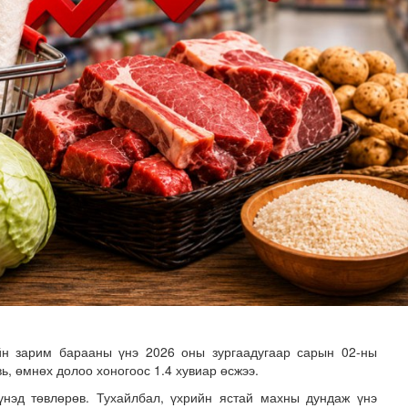
илгаан станц барих ажил үргэлжилж байна
йн зарим барааны үнэ 2026 оны зургаадугаар сарын 02-ны
ь, өмнөх долоо хоногоос 1.4 хувиар өсжээ.
үнэд төвлөрөв. Тухайлбал, үхрийн ястай махны дундаж үнэ