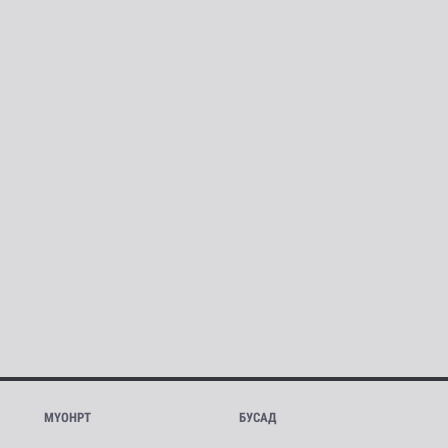
МҮОНРТ
БУСАД