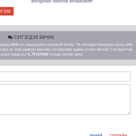
Mongolian National Broadcaster
ҮГЭЭХ
СЭТГЭГДЭЛ БИЧИХ:
элд MNB.mn хариуцлага хүлээхгүй болно. ТА сэтгэгдэл бичихдээ хууль зүйн
гэнэ үү. Хэм хэмжээг зөрчсөн сэтгэгдэлийг админ устгах эрхтэй. Сэтгэгдэлтэй
санал гомдолыг
70127055
утсаар хүлээн авна.
лгамдаж буй асуудлуудыг 7 хоног бүр Засгийн газрын х..
ЭХНИЙ
СҮҮЛИЙН