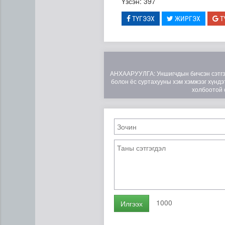
Үзсэн: 397
ТҮГЭЭХ
ЖИРГЭХ
Т
АНХААРУУЛГА: Уншигчдын бичсэн сэтгэгд
болон ёс суртахууны хэм хэмжээг хүндэт
холбоотой 
Н.Номтойбаяр: Аймгуудад ту
1000
Илгээх