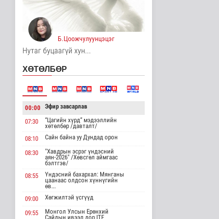
Үерийн аюулаас
сэрэмжтэй байхыг
анхааруулж байна
Б.Цоожчулуунцэцэг
Байгаль орчин
16 цаг 19 минутын өмнө
Нутаг буцаагүй хун...
Цагдаагийн
ХӨТӨЛБӨР
байгууллагын 102
тусгай дугаарт гэмт ..
Нийгэм
16 цаг 29 минутын өмнө
Эфир завсарлав
00:00
Үндэсний спортын
“Цагийн хүрд” мэдээллийн
07:30
зуны VIII наадам
хөтөлбөр /давталт/
амжилттай зохи..
Сайн байна уу Дундад орон
08:10
Cпорт
17 цаг 53 минутын өмнө
"Хавдрын эсрэг үндэсний
08:30
аян-2026" /Хөвсгөл аймгаас
бэлтгэв/
ОХУ-аас шатахууны
Үндэсний бахархал: Мянганы
08:55
импорт тасралтгүй
цаанаас олдсон хүннүгийн
хийгдэж байна
өв...
Нийгэм
Хөгжилтэй үсгүүд
09:00
17 цаг 2 минутын өмнө
Монгол Улсын Ерөнхий
09:55
Сайдын ивээл дор ITF