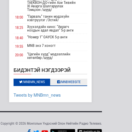
АНУ импортлогчдод
ТАЕКВОН-ДО-гийн Ази Тивийн
100 тэрбум
XI Аварга Шалгаруулах
Тэмцээн /шууд/
ам.долларын
тарифын..
“Гарваль” танин мэдэхүйн
18:00
нэвтрүүлэг /Эсгий/
Дэлхийд
17 цаг 2 минутын өмнө
Хүүхэлдэйн кино: “Аврагч
18:25
нохдын адал явдал” 5-р анги
Шейх Хасина
“Номер 1” ОАУСК 5-р анги
18:40
Бангладешт эргэн
MNB энэ 7 хоногт
ирэхээ зарлав
19:55
Дэлхийд
“Цагийн хүрд” мэдээллийн
20:00
17 цаг 9 минутын өмнө
хөтөлбөр /шууд/
MNB энэ 7 хоногт
20:40
Монгол Улсын эмэгтэй
БИДЭНТЭЙ НЭГДЭЭРЭЙ
шигшээ баг Азийн
Хөндөх сэдэв: Эмийн чанар
20:45
наадам-д о..
100% уралдаант, танин
/MNBMN_NEWS
/MNBWEBSITE
21:15
Cпорт
мэдэхүйн нэвтрүүлэг S2 #9
18 цаг 6 минутын өмнө
“Эргүүлэг” ОАУСК 5-р анги”
22:15
Tweets by MNBmn_news
Энэ сарын 15-наас
Эргэх дөрвөн цаг /Баянхонгор
23:30
эхэлж тээврийн
аймгаас бэлтгэв/
хэрэгслийн улсы..
Нийгэм
18 цаг 14 минутын өмнө
Copyright © 2026 Монголын Үндэсний Олон Нийтийн Радио Телевиз.
Хэт халууны улмаас