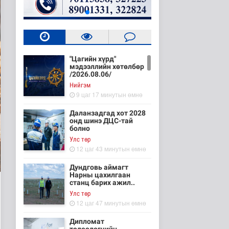
"Цагийн хүрд"
мэдээллийн хөтөлбөр
/2026.08.06/
Нийгэм
9 цаг 17 минутын өмнө
Даланзадгад хот 2028
онд шинэ ДЦС-тай
болно
Улс төр
12 цаг 43 минутын өмнө
Дундговь аймагт
Нарны цахилгаан
станц барих ажил..
Улс төр
12 цаг 47 минутын өмнө
Дипломат