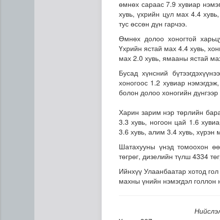
өмнөх сараас 7.9 хувиар нэмэг
хувь, үхрийн цул мах 4.4 хувь
тус өссөн дүн гарчээ.
Өмнөх долоо хоногтой харьц
Үхрийн ястай мах 4.4 хувь, хон
мах 2.0 хувь, ямааны ястай мах
Бусад хүнсний бүтээгдэхүүнэ
хоногоос 1.2 хувиар нэмэгдэж,
болон долоо хоногийн дүнгээр 
Дипломат төлөөлөгчийн га
Харин зарим нэр төрлийн бара
3.3 хувь, ногоон цай 1.6 хув
3.6 хувь, алим 3.4 хувь, хүрэн
Шатахууны үнэд томоохон өөр
төгрөг, дизелийн түлш 4334 тө
Ийнхүү Улаанбаатар хотод гол
махны үнийн нэмэгдэл голлон 
Нийслэ