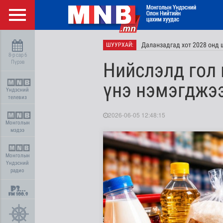
Даланзадгад хот 2028 онд 
ШУУРХАЙ:
8-р сар 6
Пүрэв
Нийслэлд гол
үнэ нэмэгджэ
Үндэсний
телевиз
2026-06-05 12:48:15
Монголын
мэдээ
Монголын
Үндэсний
радио