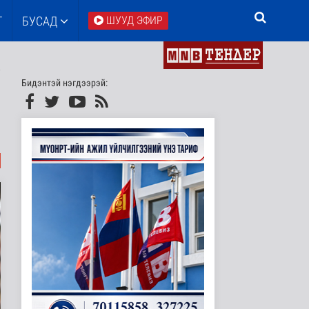
Т
БУСАД
ШУУД ЭФИР
Бидэнтэй нэгдээрэй: