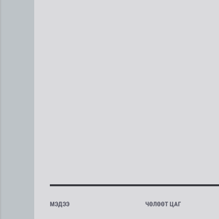
МЭДЭЭ
ЧӨЛӨӨТ ЦАГ