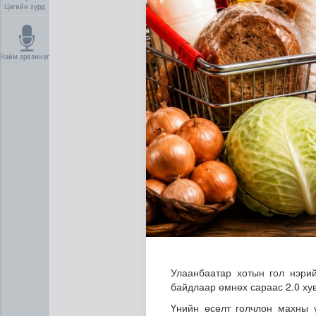
Цагийн хүрд
Найм арваннэг
Дундговь аймагт Нарны цах
Улаанбаатар хотын гол нэри
байдлаар өмнөх сараас 2.0 хув
Үнийн өсөлт голчлон махны 