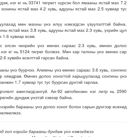
дэж, нэг кг нь 33741 төгрөгт хүрсэн бол ямааны ястай мах 7.2
, хонины ястай мах 4.2 хувь, адууны ястай мах 2.5 хувиар тус
уулахад мөн махны үнэ илүү нэмэгдсэн үзүүлэлттэй байна.
ины ястай мах 3.8 хувь, адууны ястай мах 2.3 хувь, үхрийн цул
 1.6 хувиар өсөв.
эс элсэн чихрийн үнэ өмнөх сараас 2.3 хувь, өмнөх долоо
 нэг кг нь 5124 төгрөг болжээ. Мөн хар талхны үнэ өмнөх сар
2.6 хувийн өсөлттэй гарсан байна.
зруудын төлөөлөгчид COP17-ын байгууламжтай танилцлаа
аны үнэ буурчээ. Алимны үнэ өмнөх сараас 3.6 хувь, сонгино
иар хямдрав. Өмнөх долоо хоногтой харьцуулахад сонгины үнэ
 манжин 1.7 хувиар тус тус буурсан дүнтэй гарлаа.
члөлт ажиглагдсангүй. Аи-92 автобензин нэг литр нь 2590
грөгийн дундаж үнэтэй хэвээр байна.
 нэрийн барааны үнэ долоо хоног болон сарын дүнгээр өсөхөд
нөлөөлжээ.
лд гол нэрийн барааны дундаж үнэ нэмэгджээ