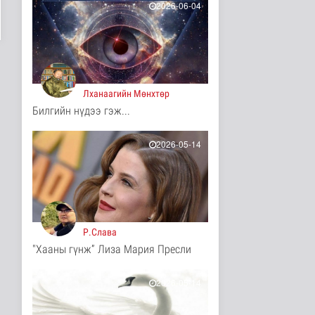
2026-06-04
14 цаг 28 минутын өмнө
ЦАГ АГААР:
Улаанбаатарт шөнөдөө
17 хэм дулаан
Байгаль орчин
15 цаг 33 минутын өмнө
Лханаагийн Мөнхтөр
Билгийн нүдээ гэж...
COP17-ын зочид,
төлөөлөгчдөд үйлчлэх
250 орчим ж..
2026-05-14
Нийгэм
16 цаг 54 минутын өмнө
Шатахууны нөөцийг
нэмэгдүүлэх,
доголдлыг арилгах..
Нийгэм
Р.Слава
16 цаг 58 минутын өмнө
"Хааны гүнж” Лиза Мария Пресли
Нийслэлийн иргэдийн
Төлөөлөгчдийн Хурлын
Ээлжит ..
2026-05-14
Нийгэм
16 цаг 4 минутын өмнө