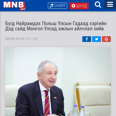
CHART
ШУУД
Бүгд Найрамдах Польш Улсын Гадаад хэргийн
Дэд сайд Монгол Улсад ажлын айлчлал хийв
2026-06-06 10:11:30