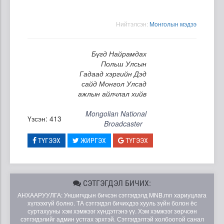
Нийтэлсэн:
Moнголын мэдээ
Бүгд Найрамдах
Польш Улсын
Гадаад хэргийн Дэд
сайд Монгол Улсад
ажлын айлчлал хийв
Mongolian National
Үзсэн: 413
Broadcaster
ТҮГЭЭХ
ЖИРГЭХ
ТҮГЭЭХ
СЭТГЭГДЭЛ БИЧИХ:
АНХААРУУЛГА: Уншигчдын бичсэн сэтгэгдэлд MNB.mn хариуцлага
хүлээхгүй болно. ТА сэтгэгдэл бичихдээ хууль зүйн болон ёс
суртахууны хэм хэмжээг хүндэтгэнэ үү. Хэм хэмжээг зөрчсөн
сэтгэгдэлийг админ устгах эрхтэй. Сэтгэгдэлтэй холбоотой санал