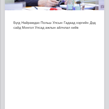
Бүгд Найрамдах Польш Улсын Гадаад хэргийн Дэд
сайд Монгол Улсад ажлын айлчлал хийв