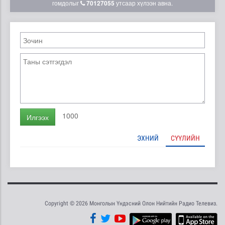
гомдолыг
70127055
утсаар хүлээн авна.
1000
Илгээх
ЭХНИЙ
СҮҮЛИЙН
Copyright © 2026 Монголын Үндэсний Олон Нийтийн Радио Телевиз.