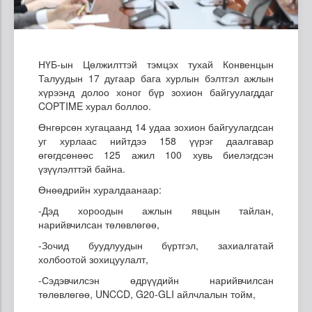
НҮБ-ын Цөлжилттэй тэмцэх тухай Конвенцын
Талуудын 17 дугаар бага хурлын бэлтгэл ажлын
хүрээнд долоо хоног бүр зохион байгуулагддаг
COPTIME хурал боллоо.
Өнгөрсөн хугацаанд 14 удаа зохион байгуулагдсан
уг хурлаас нийтдээ 158 үүрэг даалгавар
өгөгдсөнөөс 125 ажил 100 хувь биелэгдсэн
үзүүлэлттэй байна.
Өнөөдрийн хуралдаанаар:
-Дэд хороодын ажлын явцын тайлан,
нарийвчилсан төлөвлөгөө,
-Зочид буудлуудын бүртгэл, захиалгатай
холбоотой зохицуулалт,
-Сэдэвчилсэн өдрүүдийн нарийвчилсан
төлөвлөгөө, UNCCD, G20-GLI айлчлалын тойм,