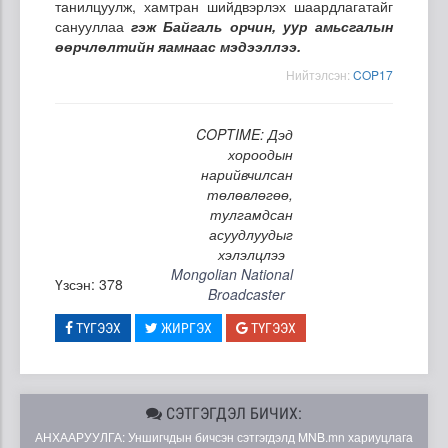
танилцуулж, хамтран шийдвэрлэх шаардлагатайг
санууллаа
гэж Байгаль орчин, уур амьсгалын
өөрчлөлтийн яамнаас мэдээллээ.
Нийтэлсэн:
COP17
COPTIME: Дэд
хороодын
нарийвчилсан
төлөвлөгөө,
тулгамдсан
асуудлуудыг
хэлэлцлээ
Mongolian National
Үзсэн: 378
Broadcaster
ТҮГЭЭХ
ЖИРГЭХ
ТҮГЭЭХ
СЭТГЭГДЭЛ БИЧИХ:
АНХААРУУЛГА: Уншигчдын бичсэн сэтгэгдэлд MNB.mn хариуцлага