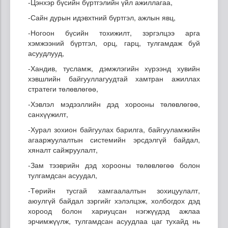
-Цэнхэр бүсийн бүртгэлийн үйл ажиллагаа,
-Сайн дурын идэвхтний бүртгэл, ажлын явц,
-Ногоон бүсийн тохижилт, зэргэлцээ арга
хэмжээний бүртгэл, орц, гарц, тулгамдаж буй
асуудлууд,
-Хандив, тусламж, дэмжлэгийн хүрээнд хувийн
хэвшлийн байгууллагуудтай хамтран ажиллах
стратеги төлөвлөгөө,
-Хэвлэл мэдээллийн дэд хорооны төлөвлөгөө,
санхүүжилт,
-Хурал зохион байгуулах барилга, байгууламжийн
агааржуулалтын системийн эрсдэлгүй байдал,
хяналт сайжруулалт,
-Зам тээврийн дэд хорооны төлөвлөгөө болон
тулгамдсан асуудал,
-Төрийн тусгай хамгаалалтын зохицуулалт,
аюулгүй байдал зэргийг хэлэлцэж, холбогдох дэд
хороод болон хариуцсан нэгжүүдэд ажлаа
эрчимжүүлж, тулгамдсан асуудлаа цаг тухайд нь