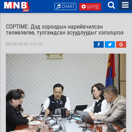
CHART
ШУУД
COPTIME: Дэд хороодын нарийвчилсан
төлөвлөгөө, тулгамдсан асуудлуудыг хэлэлцлээ
2026-06-06 10:37:55