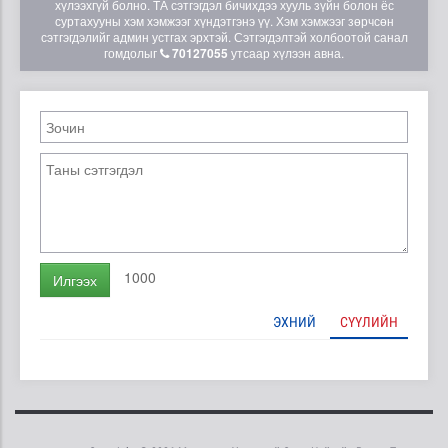
хүлээхгүй болно. ТА сэтгэгдэл бичихдээ хууль зүйн болон ёс
суртахууны хэм хэмжээг хүндэтгэнэ үү. Хэм хэмжээг зөрчсөн
сэтгэгдэлийг админ устгах эрхтэй. Сэтгэгдэлтэй холбоотой санал
гомдолыг
70127055
утсаар хүлээн авна.
1000
Илгээх
ЭХНИЙ
СҮҮЛИЙН