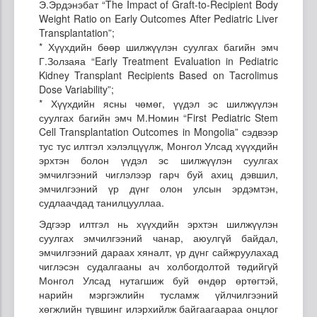
Э.Эрдэнэбат “The Impact of Graft-to-Recipient Body
Weight Ratio on Early Outcomes After Pediatric Liver
Transplantation”;
* Хүүхдийн бөөр шилжүүлэн суулгах багийн эмч
Г.Золзаяа “Early Treatment Evaluation in Pediatric
Kidney Transplant Recipients Based on Tacrolimus
Dose Variability”;
* Хүүхдийн ясны чөмөг, үүдэл эс шилжүүлэн
суулгах багийн эмч М.Номин “First Pediatric Stem
Cell Transplantation Outcomes in Mongolia” сэдвээр
тус тус илтгэл хэлэлцүүлж, Монгол Улсад хүүхдийн
эрхтэн болон үүдэл эс шилжүүлэн суулгах
эмчилгээний чиглэлээр гарч буй ахиц дэвшил,
эмчилгээний үр дүнг олон улсын эрдэмтэн,
судлаачдад танилцууллаа.
Эдгээр илтгэл нь хүүхдийн эрхтэн шилжүүлэн
суулгах эмчилгээний чанар, аюулгүй байдал,
эмчилгээний дараах хяналт, үр дүнг сайжруулахад
чиглэсэн судалгааны ач холбогдолтой төдийгүй
Монгол Улсад нутагшиж буй өндөр өртөгтэй,
нарийн мэргэжлийн тусламж үйлчилгээний
хөгжлийн түвшинг илэрхийлж байгаагаараа онцлог