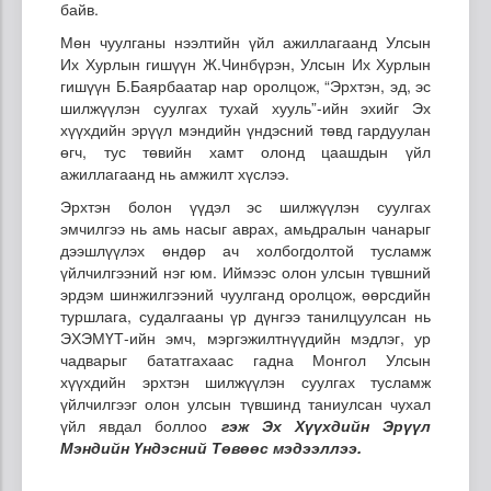
байв.
Мөн чуулганы нээлтийн үйл ажиллагаанд Улсын
Их Хурлын гишүүн Ж.Чинбүрэн, Улсын Их Хурлын
гишүүн Б.Баярбаатар нар оролцож, “Эрхтэн, эд, эс
шилжүүлэн суулгах тухай хууль”-ийн эхийг Эх
хүүхдийн эрүүл мэндийн үндэсний төвд гардуулан
өгч, тус төвийн хамт олонд цаашдын үйл
ажиллагаанд нь амжилт хүслээ.
Эрхтэн болон үүдэл эс шилжүүлэн суулгах
эмчилгээ нь амь насыг аврах, амьдралын чанарыг
дээшлүүлэх өндөр ач холбогдолтой тусламж
үйлчилгээний нэг юм. Иймээс олон улсын түвшний
эрдэм шинжилгээний чуулганд оролцож, өөрсдийн
туршлага, судалгааны үр дүнгээ танилцуулсан нь
ЭХЭМҮТ-ийн эмч, мэргэжилтнүүдийн мэдлэг, ур
чадварыг бататгахаас гадна Монгол Улсын
хүүхдийн эрхтэн шилжүүлэн суулгах тусламж
үйлчилгээг олон улсын түвшинд таниулсан чухал
үйл явдал боллоо
гэж Эх Хүүхдийн Эрүүл
Мэндийн Үндэсний Төвөөс мэдээллээ.