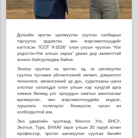
Дэлхийн эрхтэн шилжүүлэн суулгах салбарын
тэргүүлэх эрдэмтэн, эмч мэргэжилтнүүдийг
нэгтгэсэн “ICOT V-2026” олон улсын чуулган “Нэг
үндэстэн-Нэг алсын хараа” уриан дор амжилттай
зохион байгуулагдаж байна.
Энэхүү чуулган нь эрхтэн, эд, эс шилжүүлэн
суулгах тусламж үйлчилгээний хөгжил, дэвшилтэт
технологи, эмчилгээний үр дүн, судалгааны шинэ
ололтыг хэлэлцдэг олон улсын нэр хүндтэй арга
хэмжээ бөгөөд улс орнуудын хамтын ажиллагааг
өргөжүүлэх, эмч мэргэжилтнүүдийн мэдлэг,
туршлага солилцоог бэхжүүлэх чухал ач
холбогдолтой юм.
Энэ удаагийн чуулганд Монгол Улс, БНСУ,
Энэтхэг, Турк, БНХАУ зэрэг улсын 20 гаруй зочин
профессор, эрхтэн шилжүүлэн суулгах багийн