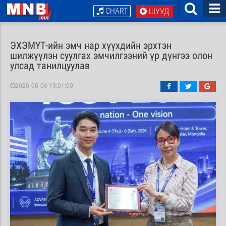
CHART
ШУУД
ЭХЭМҮТ-ийн эмч нар хүүхдийн эрхтэн
шилжүүлэн суулгах эмчилгээний үр дүнгээ олон
улсад танилцуулав
2026-06-06 13:01:00