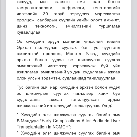
гишүүд, мэс заслын эмч нар болон
гастроэнтерологи, нефрологи, гепатологийн
чиглэлийн 30 гаруй тэргүүлэх мэргэжилтэн
оролцож, салбарын сүүлийн үеийн ололт амжилт,
шинэ технологи, эмчилгээний туршлагаа
хуваалцлаа.
Эх хүүхдийн эрүүл мэндийн үндэсний төвийн
Эрхтэн шилжүүлэн суулгах баг тус чуулганд
амжилттай оролцож, Монгол Улсад хүүхдийн
эрхтэн болон үүдэл эс шилжүүлэн суулгах
эмчилгээний чиглэлээр хэрэгжүүлж буй үйл
ажиллагаа, эмчилгээний үр дүн, судалгааны ажлаа
олон улсын эрдэмтэн, судлаачдад танилцууллаа.
Тус багийн эмч нар хүүхдийн эрхтэн болон үүдэл
эс шилжүүлэн суулгах чиглэлээр хийж буй
судалгааны ажлаа танилцуулсан эрдэм
шинжилгээний илтгэлүүдийг хэлэлцүүлэв. Үүнд:
* Хүүхдийн элэг шилжүүлэн суулгах багийн эмч
Б.Мандуул “Early Complications After Pediatric Liver
Transplantation in NCMCH”;
* Хүүхдийн элэг шилжүүлэн суулгах багийн эмч