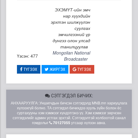
ЭХЭМҮТ-ийн эмч
нар хүүхдийн
эрхтэн шилжүүлэн
суулгах
эмчилгээний үр
дүнгээ олон улсад
танилцуулав
Mongolian National
Үзсэн: 477
Broadcaster
ТҮГЭЭХ
ЖИРГЭХ
ТҮГЭЭХ
СЭТГЭГДЭЛ БИЧИХ:
АНХААРУУЛГА: Уншигчдын бичсэн сэтгэгдэлд MNB.mn хариуцлага
хүлээхгүй болно. ТА сэтгэгдэл бичихдээ хууль зүйн болон ёс
суртахууны хэм хэмжээг хүндэтгэнэ үү. Хэм хэмжээг зөрчсөн
сэтгэгдэлийг админ устгах эрхтэй. Сэтгэгдэлтэй холбоотой санал
гомдолыг
70127055
утсаар хүлээн авна.