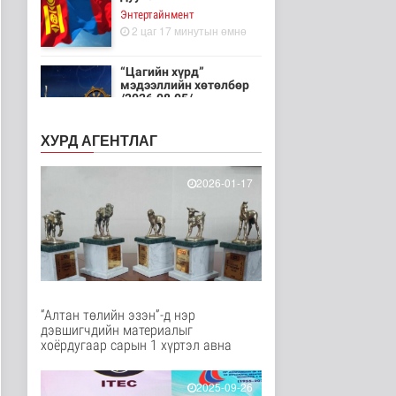
Энтертайнмент
2 цаг 17 минутын өмнө
“Цагийн хүрд”
мэдээллийн хөтөлбөр
/2026.08.05/
Нийгэм
12 цаг 13 минутын өмнө
ХУРД АГЕНТЛАГ
Өвөлжилтийн бэлтгэл
ажил, тулгамдаж
2026-01-17
байгаа асууд..
Нийгэм
15 цаг 49 минутын өмнө
НИТХ-ын төлөөлөгчид
COP17 бага хурлын
бэлтгэл аж..
Нийгэм
“Алтан төлийн эзэн”-д нэр
15 цаг 54 минутын өмнө
дэвшигчдийн материалыг
хоёрдугаар сарын 1 хүртэл авна
”Хаадын бичээс" уран
бичлэгийн хээрийн
үзэсгэлэн..
2025-09-26