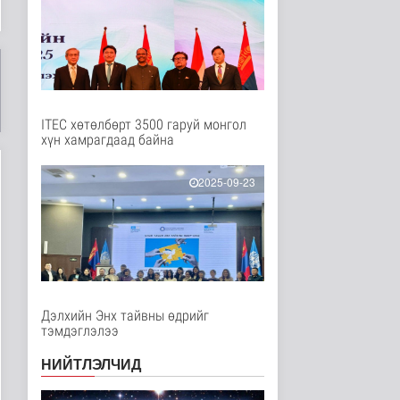
Энтертайнмент
16 цаг 47 минутын өмнө
НҮБ-ын Хөгжлийн
хөтөлбөрийн Суурин
төлөөлөгч Итг..
Улс төр
16 цаг 58 минутын өмнө
ITEC хөтөлбөрт 3500 гаруй монгол
хүн хамрагдаад байна
“Шатах тослох
материал” нийлүүлэх
нийлүүлэгчийг ..
2025-09-23
Нийгэм
16 цаг 27 минутын өмнө
“Улаанбаатар трам”
төслийг бүрэн
хэрэгжүүлснээр ..
Нийгэм
17 цаг 38 минутын өмнө
Дэлхийн Энх тайвны өдрийг
тэмдэглэлээ
ЦАГ АГААР:
Улаанбаатарт шөнөдөө
НИЙТЛЭЛЧИД
16 хэм дулаан
Байгаль орчин
17 цаг 1 минутын өмнө