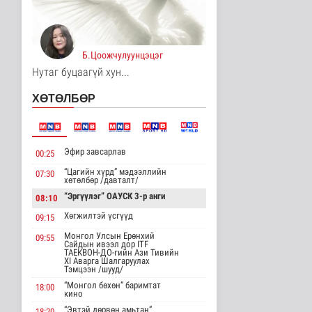
ЗГ: Санхүүгийн
хэмнэлтийн горимд
эрүүл мэндийн с..
Улс төр
17 цаг 13 минутын өмнө
Б.Цоожчулуунцэцэг
Нутаг буцаагүй хун...
ЗГ: Автобензин, дизель
түлшний онцгой албан
ХӨТӨЛБӨР
татв..
Улс төр
17 цаг 17 минутын өмнө
Эфир завсарлав
Авто замын барилгын
00:25
ажлын нийт гүйцэтгэл
“Цагийн хүрд” мэдээллийн
07:30
74.5 ху..
хөтөлбөр /давталт/
Нийгэм
“Эргүүлэг” ОАУСК 3-р анги
08:10
17 цаг 22 минутын өмнө
Хөгжилтэй үсгүүд
09:15
Увс аймагт тарваган
Монгол Улсын Ерөнхий
тахлын байгалийн
09:55
Сайдын ивээл дор ITF
голомтын та..
ТАЕКВОН-ДО-гийн Ази Тивийн
XI Аварга Шалгаруулах
Нийгэм
Тэмцээн /шууд/
18 цаг 51 минутын өмнө
“Монгол бөхөн” баримтат
18:00
кино
Нэгдүгээр ангийн
“Эвтэй дөрвөн амьтан”
18:20