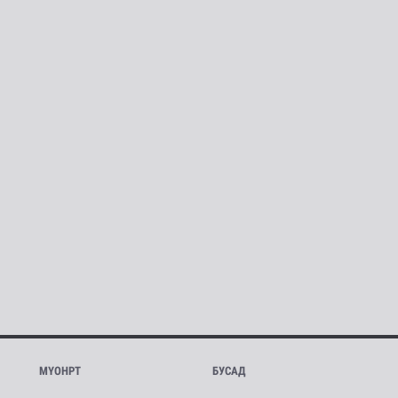
МҮОНРТ
БУСАД