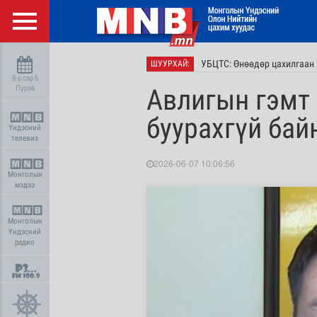
УБЦТС: Өнөөдөр цахилгаан 
ШУУРХАЙ:
8-р сар 6
Пүрэв
Авлигын гэмт 
буурахгүй бай
Үндэсний
телевиз
2026-06-07 10:06:56
Монголын
мэдээ
Монголын
Үндэсний
радио