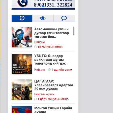
Автомашины улсын
дугаар тэгш тоогоор
төгссөн бол..
Нийгэм
16 минутын өмнө
УБЦТС: Өнөөдөр
цахилгаан шугам
тоноглолд хийгдэх..
1 цагийн өмнө
Нийгэм
ЦАГ АГААР:
Улаанбаатарт өдөртөө
29 хэм дулаан
Байгаль орчин
1 цаг 9 минутын өмнө
Монгол Улсын Төрийн
дуулал