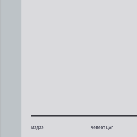
МЭДЭЭ
ЧӨЛӨӨТ ЦАГ