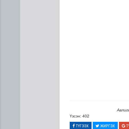
“Цагийн хүрд” мэдээллийн 
Авлиг
Үзсэн: 402
ТҮГЭЭХ
ЖИРГЭХ
Т