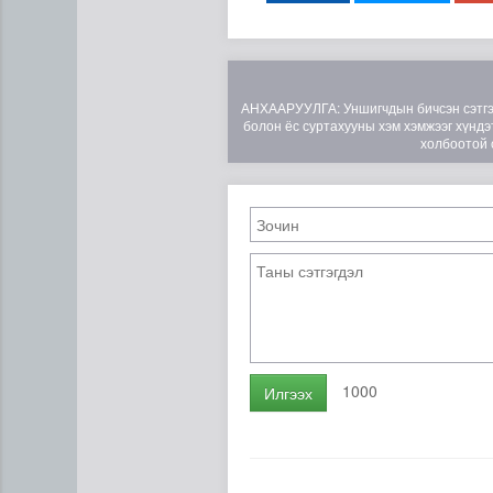
АНХААРУУЛГА: Уншигчдын бичсэн сэтгэгд
болон ёс суртахууны хэм хэмжээг хүндэт
холбоотой 
Өвөлжилтийн бэлтгэл ажил,
1000
Илгээх