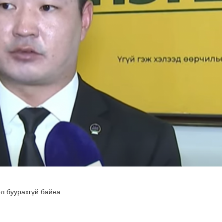
дөртөө 29 хэм дулаан
ол буурахгүй байна