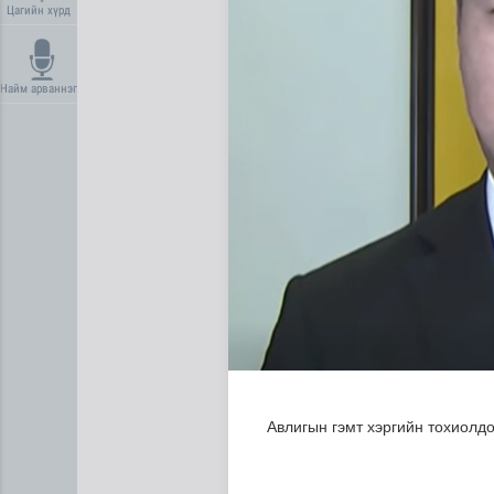
Цагийн хүрд
Найм арваннэг
ЦАГ АГААР: Улаанбаатарт ө
Авлигын гэмт хэргийн тохиолд