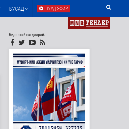
Т
БУСАД
ШУУД ЭФИР
Бидэнтэй нэгдээрэй: