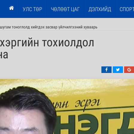
УЛС ТӨР
ЧӨЛӨӨТ ЦАГ
ДЭЛХИЙД
СПОР
шугам тоноглолд хийгдэх засвар үйлчилгээний хуваарь
хэргийн тохиолдол
на