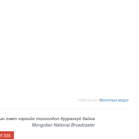
хөтөлбөр /2026.08.05/
Нийтэлсэн:
Moнголын мэдээ
ын гэмт хэргийн тохиолдол буурахгүй байна
Mongolian National Broadcaster
ҮГЭЭХ