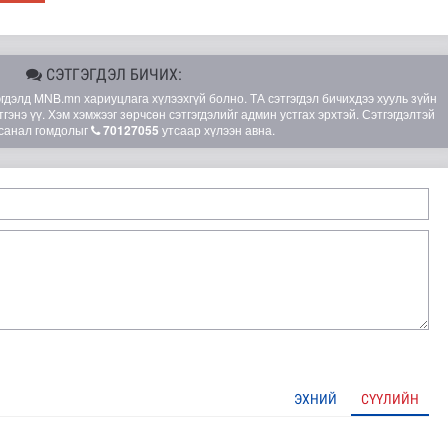
СЭТГЭГДЭЛ БИЧИХ:
элд MNB.mn хариуцлага хүлээхгүй болно. ТА сэтгэгдэл бичихдээ хууль зүйн
гэнэ үү. Хэм хэмжээг зөрчсөн сэтгэгдэлийг админ устгах эрхтэй. Сэтгэгдэлтэй
санал гомдолыг
70127055
утсаар хүлээн авна.
 тулгамдаж байгаа асуудалтай танилцлаа
ЭХНИЙ
СҮҮЛИЙН