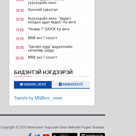
элсэлтийг E-Mongolia-
хүүхэлдэйн кино
аар зохион..
Хүнсний хувьсгал
18:30
Нийгэм
18 цаг 5 минутын өмнө
Хүүхэлдэйн кино: “Аврагч
18:50
нохдын адал явдал” 4-р анги
Олон улсын Таеквон-
“Номер 1” ОАУСК 4-р анги
19:05
догийн Ази тивийн
аварга шалг..
MNB энэ 7 хоногт
19:55
Cпорт
“Цагийн хүрд” мэдээллийн
20:00
19 цаг 5 минутын өмнө
хөтөлбөр /шууд/
MNB энэ 7 хоногт
20:35
Засгийн газрын ээлжит
хуралдаанаас гаргасан
Монгол 99 “Би монгол хүн”
20:40
шийд..
Дорноговь аймгаас /шууд/
БИДЭНТЭЙ НЭГДЭЭРЭЙ
Улс төр
“Эргүүлэг” ОАУСК 4-р анги
22:10
19 цаг 7 минутын өмнө
/MNBMN_NEWS
/MNBWEBSITE
“Гэрэлтэй цонх” үдшийн
23:25
хөтөлбөр
Жил бүр 500-700 толгой
тарвагыг сэргээн болон
Tweets by MNBmn_news
сэ..
Байгаль орчин
19 цаг 13 минутын өмнө
Төслийн хүрээнд
Copyright © 2026 Монголын Үндэсний Олон Нийтийн Радио Телевиз.
суурилуулсан зарлан
мэдээллийн д..