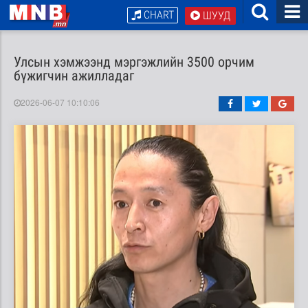
CHART
ШУУД
Улсын хэмжээнд мэргэжлийн 3500 орчим
бүжигчин ажилладаг
2026-06-07 10:10:06