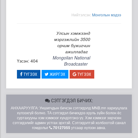
Нийтэлсэн:
Moнголын мэдээ
Улсын хэмжээнд
мэргэжлийн 3500
орчим бүжигчин
ажилладаг
Mongolian National
Үзсэн: 404
Broadcaster
ТҮГЭЭХ
ЖИРГЭХ
ТҮГЭЭХ
СЭТГЭГДЭЛ БИЧИХ:
АНХААРУУЛГА: Уншигчдын бичсэн сэтгэгдэлд MNB.mn хариуцлага
хүлээхгүй болно. ТА сэтгэгдэл бичихдээ хууль зүйн болон ёс
суртахууны хэм хэмжээг хүндэтгэнэ үү. Хэм хэмжээг зөрчсөн
сэтгэгдэлийг админ устгах эрхтэй. Сэтгэгдэлтэй холбоотой санал
гомдолыг
70127055
утсаар хүлээн авна.