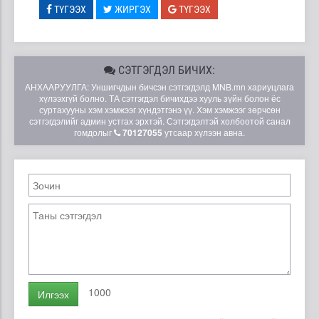
ТҮГЭЭХ
ЖИРГЭХ
ТҮГЭЭХ
СЭТГЭГДЭЛ БИЧИХ:
АНХААРУУЛГА: Уншигчдын бичсэн сэтгэгдэлд MNB.mn хариуцлага
хүлээхгүй болно. ТА сэтгэгдэл бичихдээ хууль зүйн болон ёс
суртахууны хэм хэмжээг хүндэтгэнэ үү. Хэм хэмжээг зөрчсөн
сэтгэгдэлийг админ устгах эрхтэй. Сэтгэгдэлтэй холбоотой санал
гомдолыг
70127055
утсаар хүлээн авна.
1000
Илгээх