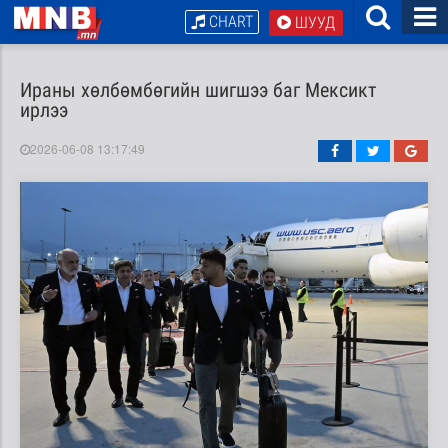
CHART
ШУУД
Ираны хөлбөмбөгийн шигшээ баг Мексикт
ирлээ
2026-06-08 13:17:49