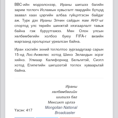
BBC-ийн мэдээлснээр, Ираны шигшээ багийн
зарим тоглогч Исламын хувьсгалт гвардийн бүтцэд
заавал хаах цэргийн албаа гүйцэтгэсэн байдаг
аж. Турк дэх Ираны Элчин сайдын яам АНУ-ыг
спортод улс төрийн шинжтэй хязгаарлалт тавьж
байна гэж буруутгажээ. Мөн Олон улсын
хөлбөмбөгийн холбоо буюу FIFA-г визийн
маргаанд оролцохыг уриалсан байна.
Иран хэсгийн эхний тоглолтоо зургаадугаар сарын
15-нд Лос-Анжелес хотод Шинэ Зеландын эсрэг
хийнэ. Улмаар Калифорнид Бельгитэй, Сиэтл
хотод Египетийн шигшээтэй тоглох хуваарьтай
байна.
Ираны
хөлбөмбөгийн
шигшээ баг
Мексикт ирлээ
Mongolian National
Үзсэн: 417
Broadcaster