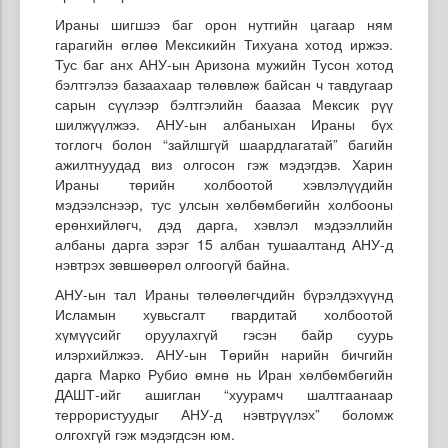
Ираны шигшээ баг орон нутгийн цагаар ням
гарагийн өглөө Мексикийн Тихуана хотод иржээ.
Тус баг анх АНУ-ын Аризона мужийн Тусон хотод
бэлтгэлээ базаахаар төлөвлөж байсан ч тавдугаар
сарын сүүлээр бэлтгэлийн баазаа Мексик рүү
шилжүүлжээ. АНУ-ын албаныхан Ираны бүх
тоглогч болон “зайлшгүй шаардлагатай” багийн
ажилтнуудад виз олгосон гэж мэдэгдэв. Харин
Ираны төрийн холбоотой хэвлэлүүдийн
мэдээлснээр, тус улсын хөлбөмбөгийн холбооны
ерөнхийлөгч, дэд дарга, хэвлэл мэдээллийн
албаны дарга зэрэг 15 албан тушаалтанд АНУ-д
нэвтрэх зөвшөөрөл олгоогүй байна.
АНУ-ын тал Ираны төлөөлөгчдийн бүрэлдэхүүнд
Исламын хувьсгалт гвардитай холбоотой
хүмүүсийг оруулахгүй гэсэн байр суурь
илэрхийлжээ. АНУ-ын Төрийн нарийн бичгийн
дарга Марко Рубио өмнө нь Иран хөлбөмбөгийн
ДАШТ-ийг ашиглан “хуурамч шалтгаанаар
террористуудыг АНУ-д нэвтрүүлэх” боломж
олгохгүй гэж мэдэгдсэн юм.