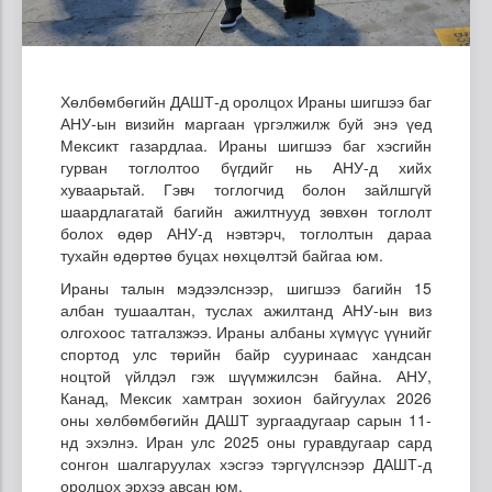
Хөлбөмбөгийн ДАШТ-д оролцох Ираны шигшээ баг
АНУ-ын визийн маргаан үргэлжилж буй энэ үед
Мексикт газардлаа. Ираны шигшээ баг хэсгийн
гурван тоглолтоо бүгдийг нь АНУ-д хийх
хуваарьтай. Гэвч тоглогчид болон зайлшгүй
шаардлагатай багийн ажилтнууд зөвхөн тоглолт
болох өдөр АНУ-д нэвтэрч, тоглолтын дараа
тухайн өдөртөө буцах нөхцөлтэй байгаа юм.
Ираны талын мэдээлснээр, шигшээ багийн 15
албан тушаалтан, туслах ажилтанд АНУ-ын виз
олгохоос татгалзжээ. Ираны албаны хүмүүс үүнийг
спортод улс төрийн байр сууринаас хандсан
ноцтой үйлдэл гэж шүүмжилсэн байна. АНУ,
Канад, Мексик хамтран зохион байгуулах 2026
оны хөлбөмбөгийн ДАШТ зургаадугаар сарын 11-
нд эхэлнэ. Иран улс 2025 оны гуравдугаар сард
сонгон шалгаруулах хэсгээ тэргүүлснээр ДАШТ-д
оролцох эрхээ авсан юм.