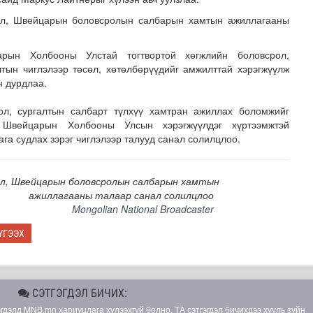
ол, Швейцарын боловсролын салбарын хамтын ажиллагааны
арын Холбооны Улстай тогтвортой хөгжлийн боловсрол,
лтын чиглэлээр төсөл, хөтөлбөрүүдийг амжилттай хэрэгжүүлж
н дурдлаа.
л, сургалтын салбарт түлхүү хамтран ажиллах боломжийг
 Швейцарын Холбооны Улсын хэрэгжүүлдэг хүртээмжтэй
хнээсээ ашиглалтад ороход бэлэн болжээ
га судлах зэрэг чиглэлээр талууд санал солилцлоо.
л, Швейцарын боловсролын салбарын хамтын
ажиллагааны талаар санал солилцлоо
Mongolian National Broadcaster
ҮГЭЭХ
СЭТГЭГДЭЛ БИЧИХ:
элд MNB.mn хариуцлага хүлээхгүй болно. ТА сэтгэгдэл бичихдээ хууль зүйн