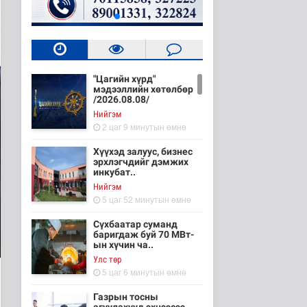
"Цагийн хүрд"
мэдээллийн хөтөлбөр
/2026.08.08/
Нийгэм
2 цаг 9 минутын өмнө
Хүүхэд залуус, бизнес
эрхлэгчдийг дэмжих
инкубат..
Нийгэм
5 цаг 52 минутын өмнө
Сүхбаатар суманд
баригдаж буй 70 МВт-
ын хүчин ча..
Улс төр
5 цаг 6 минутын өмнө
Газрын тосны