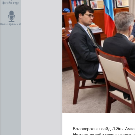
Цагийн хүрд
Найм арваннэг
Сүхбаатар суманд баригдаж
Боловсролын сайд Л.Энх-Амг
Номхон далайн газрын дарга, 