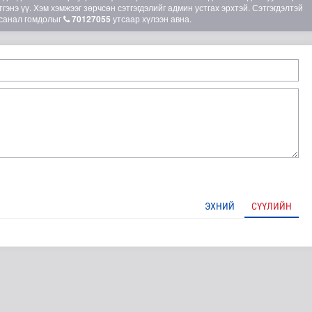
гэнэ үү. Хэм хэмжээг зөрчсөн сэтгэгдэлийг админ устгах эрхтэй. Сэтгэгдэлтэй
санал гомдолыг
70127055
утсаар хүлээн авна.
шөнөдөө 21 хэм дулаан
ЭХНИЙ
СҮҮЛИЙН