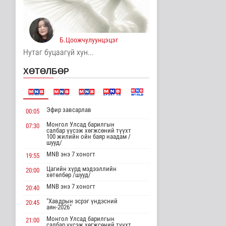
Унгар Улс эрчим хүчээ
хэмнэх зорилгоор
хязгаарла..
Дэлхийд
Б.Цоожчулуунцэцэг
13 цаг 38 минутын өмнө
Нутаг буцаагүй хун...
Явуулын төрийн
ХӨТӨЛБӨР
үйлчилгээгээр иргэд
жолооны болон..
Нийгэм
13 цаг 43 минутын өмнө
Эфир завсарлав
00:05
"Нүүдэлчдийн зан үйл,
баатарлаг тууль" эрдэм
Монгол Улсад барилгын
07:30
салбар үүсэж хөгжсөний түүхт
шин..
100 жилийн ойн баяр наадам /
Танин мэдэхүй
шууд/
13 цаг 54 минутын өмнө
MNB энэ 7 хоногт
19:55
Цагийн хүрд мэдээллийн
МҮОНРТ-ийн Үндэсний
20:00
хөтөлбөр /шууд/
зөвлөлийн даргаар
Н.Монсор д..
MNB энэ 7 хоногт
20:40
Нийгэм
"Хавдрын эсрэг үндэсний
20:45
13 цаг 58 минутын өмнө
аян-2026"
Монгол Улсад барилгын
21:00
АНУ полисиликон
салбар үүсэж хөгжсөний түүхт