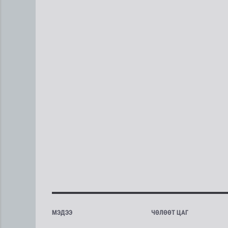
МЭДЭЭ
ЧӨЛӨӨТ ЦАГ