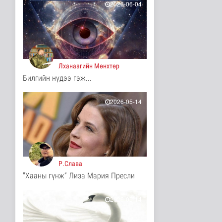
12 цаг 45 минутын өмнө
2026-06-04
Ц.Идэрбат: Мал
эмнэлгийн салбарын
өрсөлдөх чадва..
Нийгэм
12 цаг 53 минутын өмнө
Лханаагийн Мөнхтөр
Геологи, хайгуулын
Билгийн нүдээ гэж...
салбарт “Oxus Metals
AI” комп..
Улс төр
2026-05-14
12 цаг 8 минутын өмнө
COP17 хурлын үеэр
"Нарантуул",
"Дүнжингарав" худ..
Нийгэм
12 цаг 16 минутын өмнө
Р.Слава
"Хааны гүнж” Лиза Мария Пресли
Европ дахь "Монгол гэр"
зусланд 8 улсаас 35
хүүх..
2026-05-14
Энтертайнмент
12 цаг 24 минутын өмнө