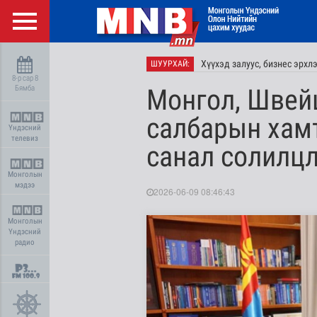
Хүүхэд залуус, бизнес эрхл
ШУУРХАЙ:
8-р сар 8
Бямба
Монгол, Швей
салбарын хам
Үндэсний
телевиз
санал солилц
Монголын
мэдээ
2026-06-09 08:46:43
Монголын
Үндэсний
радио