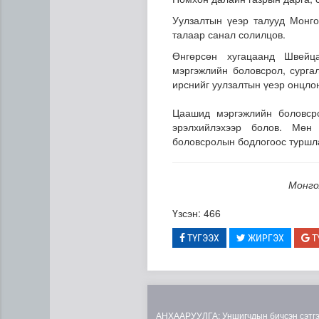
Уулзалтын үеэр талууд Монг
талаар санал солилцов.
Өнгөрсөн хугацаанд Швейц
мэргэжлийн боловсрол, сурга
ирснийг уулзалтын үеэр онцло
Цаашид мэргэжлийн боловсро
эрэлхийлэхээр болов. Мөн
Газрын тосны агуулахууд э
боловсролын бодлогоос туршла
Монго
Үзсэн: 466
ТҮГЭЭХ
ЖИРГЭХ
Т
АНХААРУУЛГА: Уншигчдын бичсэн сэтгэгд