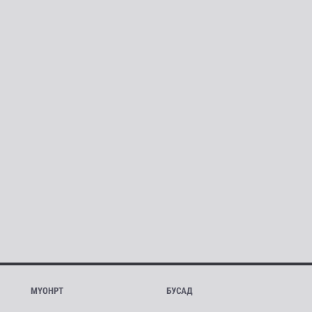
МҮОНРТ
БУСАД