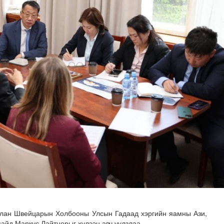
 буй 70 МВт-ын хүчин чадалтай ДЦС-ын технологийн анхн..
алан Швейцарын Холбооны Улсын Гадаад хэргийн яамны Ази,
сайд Маркус Лайтнерыг хүлээн авч уулзлаа.