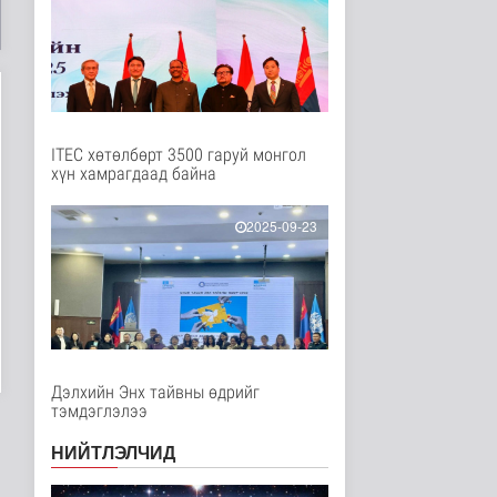
Нийгэм
9 цаг 18 минутын өмнө
Төслийн эхний 87 км-
ээс цааш үргэлжлэх
хэсгүүдэд..
Нийгэм
9 цаг 29 минутын өмнө
ITEC хөтөлбөрт 3500 гаруй монгол
хүн хамрагдаад байна
Ерөнхий сайд БНХАУ-
аас сар бүр 12-15
мянган тонн..
2025-09-23
Улс төр
10 цаг 35 минутын өмнө
Газар чөлөөлөлт, нөхөн
олговрын асуудлыг
хуулийн..
Нийгэм
10 цаг 37 минутын өмнө
Дэлхийн Энх тайвны өдрийг
тэмдэглэлээ
Бамбай хоншоорт
могойд хатгуулахаас
НИЙТЛЭЛЧИД
сэрэмжлээрэй
Эрүүл мэнд