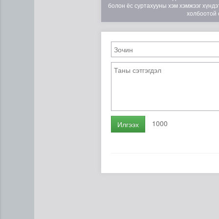
болон ёс суртахууны хэм хэмжээг хүндэт
холбоотой 
ЦАГ АГААР: Улаанбаатарт 
1000
Илгээх