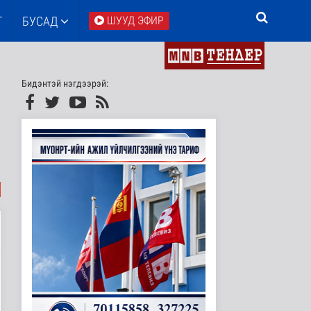
Т
БУСАД
ШУУД ЭФИР
Бидэнтэй нэгдээрэй: