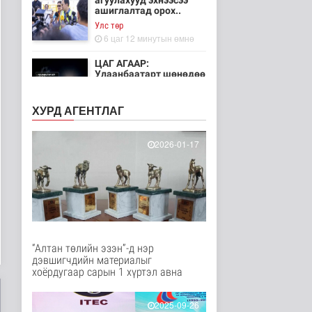
агуулахууд эхнээсээ
ашиглалтад орох..
Улс төр
6 цаг 12 минутын өмнө
ЦАГ АГААР:
Улаанбаатарт шөнөдөө
21 хэм дулаан
Байгаль орчин
ХУРД АГЕНТЛАГ
7 цаг 7 минутын өмнө
Хүүхдийн эрүүл,
2026-01-17
аюулгүй орчинд
суралцах нөхцөлий..
Нийгэм
8 цаг 56 минутын өмнө
“COP Time”-ийн
өргөтгөсөн хуралдаан
болж байна
“Алтан төлийн эзэн”-д нэр
Байгаль орчин
дэвшигчдийн материалыг
9 цаг 3 минутын өмнө
хоёрдугаар сарын 1 хүртэл авна
Туул гол дээгүүр 476
метр урт гүүр барьж
2025-09-26
байна