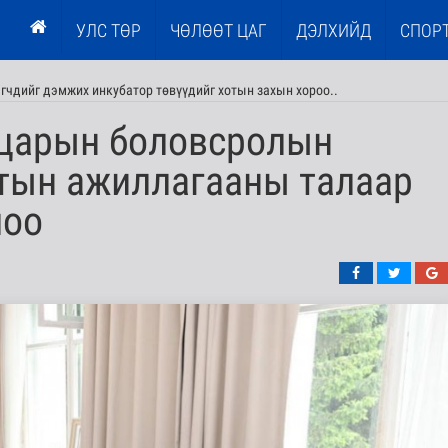
УЛС ТӨР
ЧӨЛӨӨТ ЦАГ
ДЭЛХИЙД
СПОР
эгчдийг дэмжих инкубатор төвүүдийг хотын захын хороо..
царын боловсролын
тын ажиллагааны талаар
лоо