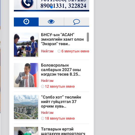
БНСУ-ын "АСАН"
эмнэлгийн хамт олон
"Энэрэл" төви..
6 минутын өмнө
Нийгэм
Боловсролын
салбарын 2027 оны
нэгдсэн төсөв 8.25..
Нийгэм
12 минутын өмнө
“Сэлбэ хот” төслийн
нийт гүйцэтгэл 37
орчим хувь..
Нийгэм
18 минутын өмнө
Татварын өртэй
шатахуун импортлогч