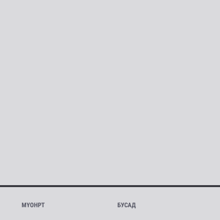
МҮОНРТ
БУСАД