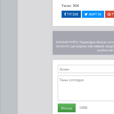
Үзсэн: 304
ТҮГЭЭХ
ЖИРГЭХ
Т
АНХААРУУЛГА: Уншигчдын бичсэн сэтгэгд
болон ёс суртахууны хэм хэмжээг хүндэт
холбоотой 
Өвөлжилтийн бэлтгэл ажлы
1000
Илгээх