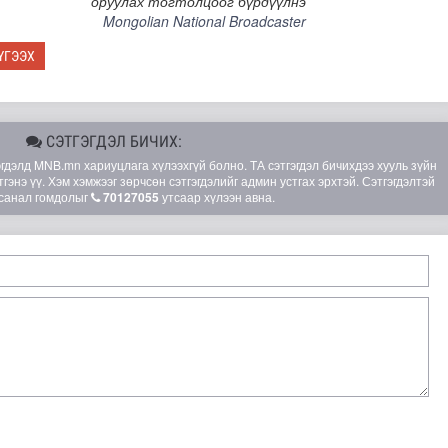
оруулах тогтолцоог бүрдүүлнэ
Mongolian National Broadcaster
ҮГЭЭХ
СЭТГЭГДЭЛ БИЧИХ:
элд MNB.mn хариуцлага хүлээхгүй болно. ТА сэтгэгдэл бичихдээ хууль зүйн
гэнэ үү. Хэм хэмжээг зөрчсөн сэтгэгдэлийг админ устгах эрхтэй. Сэтгэгдэлтэй
санал гомдолыг
70127055
утсаар хүлээн авна.
н хүрээнд Шадар сайд Н.Номтойбаяр Дорноговь аймагт ажи..