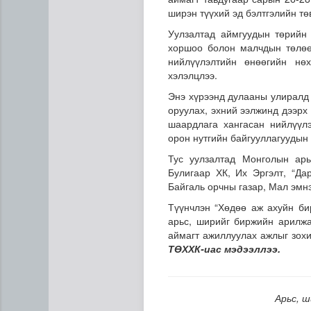
ширэн түүхий эд бэлтгэлийн тө
Уулзалтад аймгуудын төрийн 
хоршоо болон малчдын төлөө
нийлүүлэлтийн өнөөгийн нө
хэлэлцлээ.
Энэ хүрээнд дулааны улиралд 
оруулах, эхний ээлжинд дээрх 
шаардлага хангасан нийлүүлэ
Татварын өртэй шатахуун и
орон нутгийн байгууллагуудын
Тус уулзалтад Монголын ар
Булигаар ХК, Их Эргэлт, “Д
Байгаль орчны газар, Мал эмн
Түүнчлэн “Хөдөө аж ахуйн би
арьс, ширийг биржийн арилжа
аймагт ажиллуулах ажлыг зох
ТӨХХК-иас мэдээллээ.
Арьс, ш