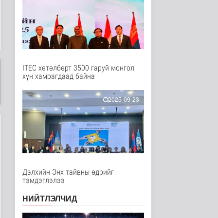
Нийгэм
48 минутын өмнө
Эрсдэл мэдэгдэх цэсэд
хүүхдэд аюул учруулж
болзо..
Нийгэм
50 минутын өмнө
ITEC хөтөлбөрт 3500 гаруй монгол
хүн хамрагдаад байна
НИТХ дахь МАН-ын
бүлэг хуралджээ
2025-09-23
Нийгэм
56 минутын өмнө
Монголын авто замын
талаас илүү хувь нь 13-
аас д..
Нийгэм
56 минутын өмнө
Дэлхийн Энх тайвны өдрийг
тэмдэглэлээ
Автомашины улсын
дугаар тэгш тоогоор
НИЙТЛЭЛЧИД
төгссөн бол..
Нийгэм
2 цаг 3 минутын өмнө