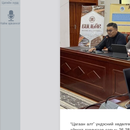
Цагийн хүрд
Найм арваннэг
“Сэлбэ хот” төслийн нийт г
“Цагаан алт” үндэсний хөдөлг
аймагт тавдугаар сарын 26-28