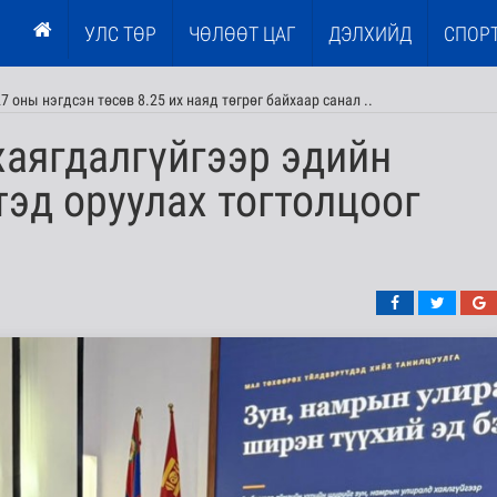
УЛС ТӨР
ЧӨЛӨӨТ ЦАГ
ДЭЛХИЙД
СПОР
оны нэгдсэн төсөв 8.25 их наяд төгрөг байхаар санал ..
хаягдалгүйгээр эдийн
тэд оруулах тогтолцоог