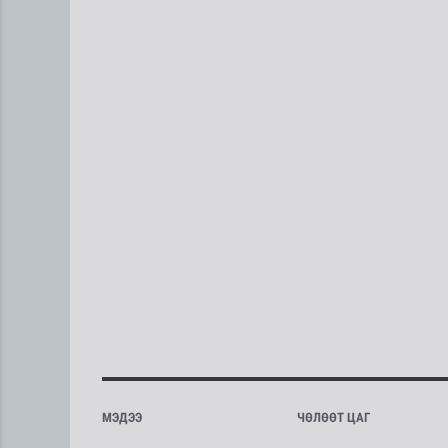
МЭДЭЭ
ЧӨЛӨӨТ ЦАГ