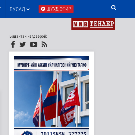
Т
БУСАД
ШУУД ЭФИР
Бидэнтэй нэгдээрэй: