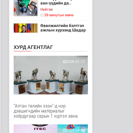
аан-үүдийн да..
Нийгэм
39 минутын өмнө
Өвөлжилтийн бэлтгэл
ажлын хүрээнд Шадар
сайд Н.Н..
Улс төр
ХУРД АГЕНТЛАГ
40 минутын өмнө
Нийслэлийн 5
2026-01-17
байршилд авто зам
болон гудамж шинэ..
Нийгэм
42 минутын өмнө
Шүүхээр хянан
шийдвэрлэгдсэн
хэргийн тоо сүүлийн..
Нийгэм
“Алтан төлийн эзэн”-д нэр
47 минутын өмнө
дэвшигчдийн материалыг
хоёрдугаар сарын 1 хүртэл авна
Өвлийн халаалтын
улиралд 80 мянган
тонн нүүрс нө..
2025-09-26