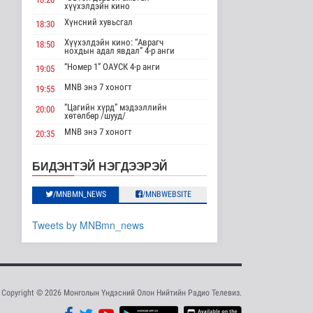
хүүхэлдэйн кино
нийлүүлэгчийг ..
Нийгэм
Хүнсний хувьсгал
18:30
18 цаг 13 минутын өмнө
Хүүхэлдэйн кино: “Аврагч
18:50
нохдын адал явдал” 4-р анги
“Улаанбаатар трам”
“Номер 1” ОАУСК 4-р анги
19:05
төслийг бүрэн
хэрэгжүүлснээр ..
MNB энэ 7 хоногт
19:55
Нийгэм
“Цагийн хүрд” мэдээллийн
18 цаг 24 минутын өмнө
20:00
хөтөлбөр /шууд/
MNB энэ 7 хоногт
ЦАГ АГААР:
20:35
Улаанбаатарт шөнөдөө
Монгол 99 “Би монгол хүн”
20:40
16 хэм дулаан
Дорноговь аймгаас /шууд/
БИДЭНТЭЙ НЭГДЭЭРЭЙ
Байгаль орчин
“Эргүүлэг” ОАУСК 4-р анги
22:10
19 цаг 47 минутын өмнө
/MNBMN_NEWS
/MNBWEBSITE
“Гэрэлтэй цонх” үдшийн
23:25
хөтөлбөр
ЗГ: 16 төрлийн эмийг
нэг эх үүсвэрээс
Tweets by MNBmn_news
худалдан а..
Улс төр
19 цаг 53 минутын өмнө
ЗГ: Монгол Улс
“COP17”-д “Тал хээрийн
Copyright © 2026 Монголын Үндэсний Олон Нийтийн Радио Телевиз.
төлөвлөгөө..