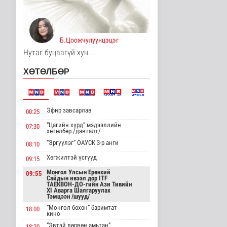
Өвөлжилтийн бэлтгэл
ажил, тулгамдаж
байгаа асууд..
Нийгэм
17 цаг 35 минутын өмнө
Б.Цоожчулуунцэцэг
Нутаг буцаагүй хун...
НИТХ-ын төлөөлөгчид
COP17 бага хурлын
ХӨТӨЛБӨР
бэлтгэл аж..
Нийгэм
17 цаг 41 минутын өмнө
”Хаадын бичээс" уран
Эфир завсарлав
00:25
бичлэгийн хээрийн
үзэсгэлэн..
“Цагийн хүрд” мэдээллийн
07:30
хөтөлбөр /давталт/
Энтертайнмент
“Эргүүлэг” ОАУСК 3-р анги
18 цаг 33 минутын өмнө
08:10
Хөгжилтэй үсгүүд
09:15
НҮБ-ын Хөгжлийн
хөтөлбөрийн Суурин
Монгол Улсын Ерөнхий
09:55
төлөөлөгч Итг..
Сайдын ивээл дор ITF
ТАЕКВОН-ДО-гийн Ази Тивийн
Улс төр
XI Аварга Шалгаруулах
Тэмцээн /шууд/
18 цаг 45 минутын өмнө
“Монгол бөхөн” баримтат
18:00
кино
“Шатах тослох
материал” нийлүүлэх
“Эвтэй дөрвөн амьтан”
18:20