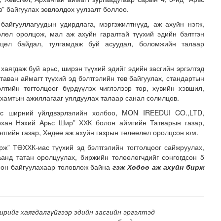
в” байгуулах зөвлөлдөх уулзалт боллоо.
байгууллагуудын удирдлага, мэргэжилтнүүд, аж ахуйн нэгж,
лөл оролцож, мал аж ахуйн гаралтай түүхий эдийн бэлтгэн
хцөл байдал, тулгамдаж буй асуудал, боломжийн талаар
хаягдаж буй арьс, ширэн түүхий эдийг эдийн засгийн эргэлтэд
таван аймагт түүхий эд бэлтгэлийн төв байгуулах, стандартын
лтийн тогтолцоог бүрдүүлэх чиглэлээр төр, хувийн хэвшил,
мпортлогч аан-үүдийн дансыг битүүмжлэхгүй
 хамтын ажиллагааг уялдуулах талаар санал солилцов.
ьс ширний үйлдвэрлэлийн холбоо, MON IREEDUI CO.,LTD,
архан Нэхий Арьс Шир” ХХК болон аймгийн Татварын газар,
элгийн газар, Хөдөө аж ахуйн газрын төлөөлөл оролцсон юм.
рж” ТӨХХК-иас түүхий эд бэлтгэлийн тогтолцоог сайжруулах,
анд татан оролцуулах, биржийн төлөөлөгчдийг сонгогдсон 5
ион байгуулахаар төлөвлөж байна
гэж Хөдөө аж ахуйн бирж
ирийг хаягдалгүйгээр эдийн засгийн эргэлтэд