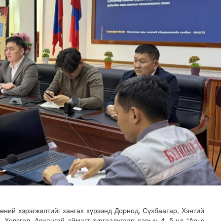
үйцэтгэл 37 орчим хувьтай үргэлжилж байна
өөний хэрэгжилтийг хангах хүрээнд Дорнод, Сүхбаатар, Хэнтий
, Хөвсгөл, Архангай аймагт зургаадугаар сарын 4, 5-нд “Арьс