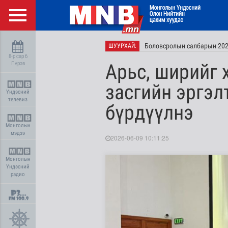
Боловсролын салбарын 2027 
ШУУРХАЙ:
8-р сар 6
Пүрэв
Арьс, ширийг 
засгийн эргэл
Үндэсний
телевиз
бүрдүүлнэ
Монголын
мэдээ
2026-06-09 10:11:25
Монголын
Үндэсний
радио