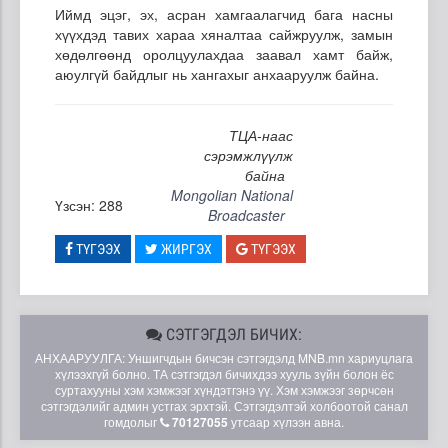
Иймд эцэг, эх, асран хамгаалагчид бага насны
хүүхдэд тавих хараа хяналтаа сайжруулж, замын
хөдөлгөөнд оролцуулахдаа заавал хамт байж,
аюулгүй байдлыг нь хангахыг анхааруулж байна.
ТЦА-наас
сэрэмжлүүлж
байна
Mongolian National
Үзсэн: 288
Broadcaster
ТҮГЭЭХ
ЖИРГЭХ
ТҮГЭЭХ
СЭТГЭГДЭЛ БИЧИХ:
АНХААРУУЛГА: Уншигчдын бичсэн сэтгэгдэлд MNB.mn хариуцлага
хүлээхгүй болно. ТА сэтгэгдэл бичихдээ хууль зүйн болон ёс
суртахууны хэм хэмжээг хүндэтгэнэ үү. Хэм хэмжээг зөрчсөн
сэтгэгдэлийг админ устгах эрхтэй. Сэтгэгдэлтэй холбоотой санал
гомдолыг
70127055
утсаар хүлээн авна.