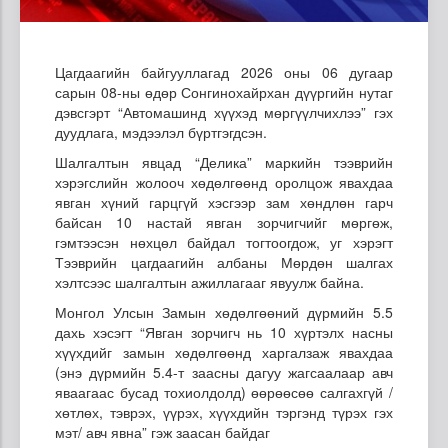
Цагдаагийн байгууллагад 2026 оны 06 дугаар
сарын 08-ны өдөр Сонгинохайрхан дүүргийн нутаг
дэвсгэрт “Автомашинд хүүхэд мөргүүлчихлээ” гэх
дуудлага, мэдээлэл бүртгэгдсэн.
Шалгалтын явцад “Делика” маркийн тээврийн
хэрэгслийн жолооч хөдөлгөөнд оролцож явахдаа
явган хүний гарцгүй хэсгээр зам хөндлөн гарч
байсан 10 настай явган зорчигчийг мөргөж,
гэмтээсэн нөхцөл байдал тогтоогдож, уг хэрэгт
Тээврийн цагдаагийн албаны Мөрдөн шалгах
хэлтсээс шалгалтын ажиллагааг явуулж байна.
Монгол Улсын Замын хөдөлгөөний дүрмийн 5.5
дахь хэсэгт “Явган зорчигч нь 10 хүртэлх насны
хүүхдийг замын хөдөлгөөнд харгалзаж явахдаа
(энэ дүрмийн 5.4-т заасны дагуу жагсаалаар авч
яваагаас бусад тохиолдолд) өөрөөсөө салгахгүй /
хөтлөх, тэврэх, үүрэх, хүүхдийн тэргэнд түрэх гэх
мэт/ авч явна” гэж заасан байдаг