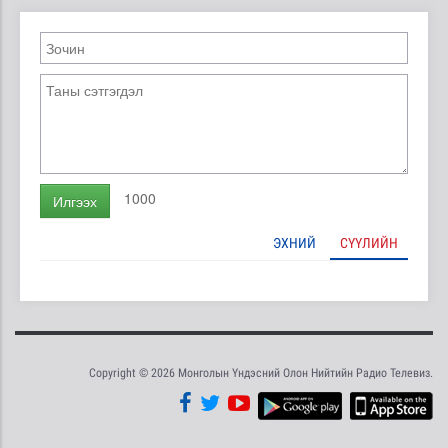
1000
Илгээх
ЭХНИЙ
СҮҮЛИЙН
Copyright © 2026 Монголын Үндэсний Олон Нийтийн Радио Телевиз.