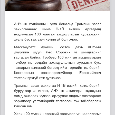
АНУ-ын холбооны шүүгч Дональд Трампын засаг
захиргаанаас шинэ H-1B визийн өргөдөлд
ногдуулсан 100 мянган ам.долларын хураамжийг
хууль бус гэж үзэн хүчингүй болголоо.
Массачусетс мужийн Бостон дахь АНУ-ын
дүүргийн шүүгч Лео Сорокин уг шийдвэрийг
гаргасан байна. Тэрбээр 100 мянган ам.долларын
төлбөр нь ердийн зохицуулалтын хураамж бус,
татварын шинжтэй бөгөөд ийм төрлийн төлбөрийг
Конгрессын зөвшөөрөлгүйгээр Ерөнхийлөгч
тогтоох эрхгүй гэж дүгнэжээ.
Трампын засаг захиргаа H-1B визийн хөтөлбөрийг
буруугаар ашиглаж, АНУ-ын ажилчдыг гадаадын
хямд ажиллах хүчээр орлуулах явдлыг хязгаарлах
зорилгоор уг төлбөрийг тогтоосон гэж тайлбарлаж
байсан юм.
Харин 20 мужийн ерөнхий прокурор уг шаардлагыг