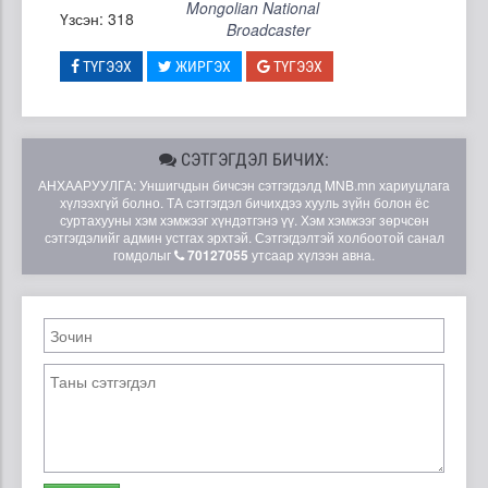
Mongolian National
Үзсэн: 318
Broadcaster
ТҮГЭЭХ
ЖИРГЭХ
ТҮГЭЭХ
СЭТГЭГДЭЛ БИЧИХ:
АНХААРУУЛГА: Уншигчдын бичсэн сэтгэгдэлд MNB.mn хариуцлага
хүлээхгүй болно. ТА сэтгэгдэл бичихдээ хууль зүйн болон ёс
суртахууны хэм хэмжээг хүндэтгэнэ үү. Хэм хэмжээг зөрчсөн
сэтгэгдэлийг админ устгах эрхтэй. Сэтгэгдэлтэй холбоотой санал
гомдолыг
70127055
утсаар хүлээн авна.