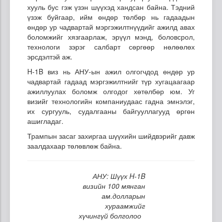
хууль бус гэж үзэн шүүхэд хандсан байна. Тэдний
үзэж буйгаар, ийм өндөр төлбөр нь гадаадын
өндөр ур чадвартай мэргэжилтнүүдийг ажилд авах
боломжийг хязгаарлаж, эрүүл мэнд, боловсрол,
технологи зэрэг салбарт сөргөөр нөлөөлөх
эрсдэлтэй аж.
H-1B виз нь АНУ-ын ажил олгогчдод өндөр ур
чадвартай гадаад мэргэжилтнийг түр хугацаагаар
ажиллуулах боломж олгодог хөтөлбөр юм. Уг
визийг технологийн компаниудаас гадна эмнэлэг,
их сургууль, судалгааны байгууллагууд өргөн
ашигладаг.
Трампын засаг захиргаа шүүхийн шийдвэрийг давж
заалдахаар төлөвлөж байна.
АНУ: Шүүх H-1B
визийн 100 мянган
ам.долларын
хураамжийг
хүчингүй болголоо