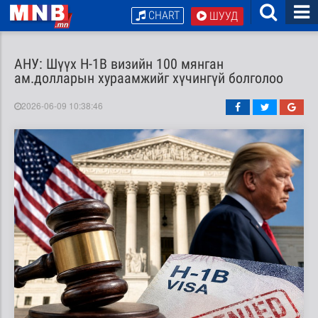
CHART
ШУУД
АНУ: Шүүх H-1B визийн 100 мянган
ам.долларын хураамжийг хүчингүй болголоо
2026-06-09 10:38:46