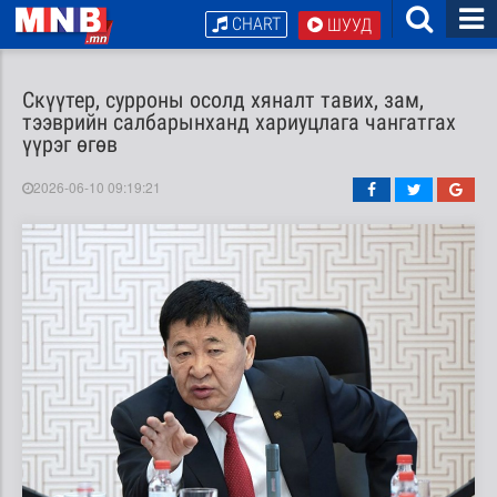
CHART
ШУУД
Скүүтер, сурроны осолд хяналт тавих, зам,
тээврийн салбарынханд хариуцлага чангатгах
үүрэг өгөв
2026-06-10 09:19:21