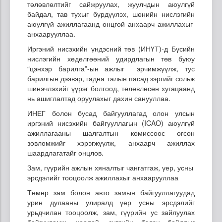
төлөвлөлтийг сайжруулах, жуулчдын аюулгүй
байдал, тав тухыг бүрдүүлэх, шөнийн нислэгийн
аюулгүй ажиллагаанд онцгой анхаарч ажиллахыг
анхаарууллаа.
Иргэний нисэхийн үндэсний төв (ИНҮТ)-д Бүсийн
нислэгийн хөдөлгөөний удирдлагын төв буюу
“цэнхэр барилга”-ын ажлыг эрчимжүүлж, тус
барилгын дээвэр, гадна талын пасад зэргийг сольж
шинэчлэхийг үүрэг болгоод, төлөвлөсөн хугацаанд
нь ашиглалтад оруулахыг дахин санууллаа.
ИНЕГ болон бусад байгууллагад олон улсын
иргэний нисэхийн байгууллагын (ICAO) аюулгүй
ажиллагааны шалгалтын комиссоос өгсөн
зөвлөмжийг хэрэгжүүлж, анхаарч ажиллах
шаардлагатайг онцлов.
Зам, гүүрийн ажлын хяналтыг чангатгаж, үер, усны
эрсдэлийг тооцоолж ажиллахыг анхаарууллаа
Төмөр зам болон авто замын байгууллагуудад
урин дулааны улиралд үер усны эрсдэлийг
урьдчилан тооцоолж, зам, гүүрийн ус зайлуулах
байгууламж, хоолой, сувгийн бэлэн байдлыг