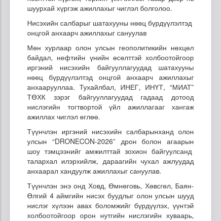
шуурхай хүргэж ажиллахыг чиглэл болголоо.
Нисэхийн салбарыг шатахууны нөөц бүрдүүлэлтэд
онцгой анхаарч ажиллахыг сануулав
Мөн хурлаар олон улсын геополитикийн нөхцөл
байдал, нефтийн үнийн өсөлттэй холбоотойгоор
иргэний нисэхийн байгууллагуудад шатахууны
нөөц бүрдүүлэлтэд онцгой анхаарч ажиллахыг
анхаарууллаа. Тухайлбал, ИНЕГ, ИНҮТ, “МИАТ”
ТӨХК зэрэг байгууллагуудад гадаад дотоод
нислэгийн тогтвортой үйл ажиллагааг хангаж
ажиллах чиглэл өглөө.
Түүнчлэн иргэний нисэхийн салбарынханд олон
улсын “DRONECON-2026” дрон болон агаарын
шоу тэмцээнийг амжилттай зохион байгуулсанд
талархал илэрхийлж, дараагийн чухал ажлуудад
анхаарал хандуулж ажиллахыг сануулав.
Түүнчлэн энэ онд Ховд, Өмнөговь, Хөвсгөл, Баян-
Өлгий 4 аймгийн нисэх буудлыг олон улсын шууд
нислэг хүлээн авах боломжийг бүрдүүлэх, үүнтэй
холбоотойгоор орон нутгийн нислэгийн хуваарь,