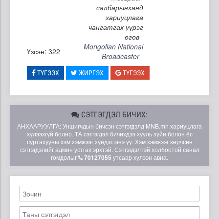
салбарынханд
хариуцлага
чангатгах үүрэг
өгөв
Mongolian National
Үзсэн: 322
Broadcaster
ТҮГЭЭХ
ЖИРГЭХ
ТҮГЭЭХ
СЭТГЭГДЭЛ БИЧИХ:
АНХААРУУЛГА: Уншигчдын бичсэн сэтгэгдэлд MNB.mn хариуцлага
хүлээхгүй болно. ТА сэтгэгдэл бичихдээ хууль зүйн болон ёс
суртахууны хэм хэмжээг хүндэтгэнэ үү. Хэм хэмжээг зөрчсөн
сэтгэгдэлийг админ устгах эрхтэй. Сэтгэгдэлтэй холбоотой санал
гомдолыг
70127055
утсаар хүлээн авна.