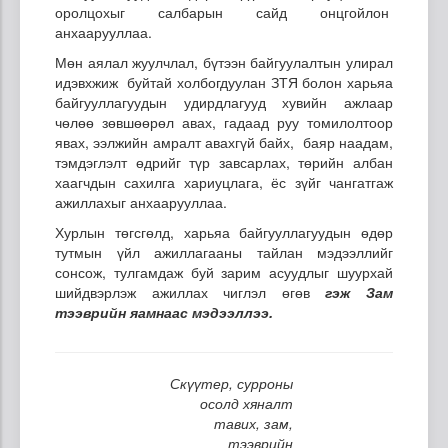
оролцохыг салбарын сайд онцгойлон
анхаарууллаа.
Мөн аялал жуулчлал, бүтээн байгуулалтын улирал
идэвхжиж буйтай холбогдуулан ЗТЯ болон харьяа
байгууллагуудын удирдлагууд хувийн ажлаар
чөлөө зөвшөөрөл авах, гадаад руу томилолтоор
явах, ээлжийн амралт авахгүй байх, баяр наадам,
тэмдэглэлт өдрийг түр завсарлах, төрийн албан
хаагчдын сахилга хариуцлага, ёс зүйг чангатгаж
ажиллахыг анхаарууллаа.
Хурлын төгсгөлд, харьяа байгууллагуудын өдөр
тутмын үйл ажиллагааны тайлан мэдээллийг
сонсож, тулгамдаж буй зарим асуудлыг шуурхай
шийдвэрлэж ажиллах чиглэл өгөв
гэж Зам
тээврийн яамнаас мэдээллээ.
Скүүтер, сурроны
осолд хяналт
тавих, зам,
тээврийн