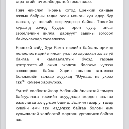
стратегийн ач холбогдолтой төсөл ажээ.
Гэвч нийслэл Тирана хотод Ерөнхий сайдын
ажлын байрны гадна олон мянган хүн өдөр бүр
жагсаж, уг төслийг эсэргүүцсээр байна. Төслийн
хүрээнд зочид буудал, орон сууц, тансаг
зэрэглэлийн вилла, дарвуулт завины зогсоол
байгуулахаар төлөвлөжээ.
Ерөнхий сайд Эди Рама төслийн байгаль орчинд
нөлөөлөх нарийвчилсан үнэлгээ хараахан эхлээгүй
байгаа ч хамгаалалтын бүсэд газрын
цэвэрлэгээний ажил эхэлсэн болохыг хүлээн
зөвшөөрсөн байна. Харин төслөөс татгалзах
боломжийн талаар асуухад “Юунаас нь ухрах
гэж?” хэмээн хариулжээ.
Үүнтэй холбоотойгоор Албанийн Авлигатай тэмцэх
байгууллага төслийн асуудлаар мөрдөн шалгах
ажиллагаа эхлүүлсэн байна. Засгийн газар уг газар
хувийн өмч гэж мэдэгдэж байгаа боловч өмч
хувьчлалтай холбоотой маргаан үргэлжилж байгаа
аж.