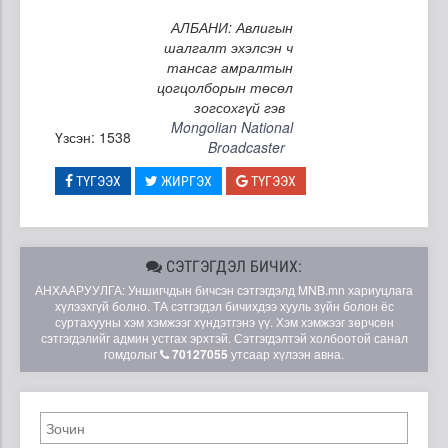
АЛБАНИ: Авлигын
шалгалт эхэлсэн ч
тансаг амралтын
цогцолборын төсөл
зогсохгүй гэв
Mongolian National
Үзсэн: 1538
Broadcaster
ТҮГЭЭХ
ЖИРГЭХ
ТҮГЭЭХ
СЭТГЭГДЭЛ БИЧИХ:
АНХААРУУЛГА: Уншигчдын бичсэн сэтгэгдэлд MNB.mn хариуцлага
хүлээхгүй болно. ТА сэтгэгдэл бичихдээ хууль зүйн болон ёс
суртахууны хэм хэмжээг хүндэтгэнэ үү. Хэм хэмжээг зөрчсөн
сэтгэгдэлийг админ устгах эрхтэй. Сэтгэгдэлтэй холбоотой санал
гомдолыг
70127055
утсаар хүлээн авна.