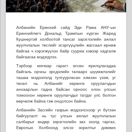
Албанийн Ерөнхий сайд Эди Рама АНУ-ын
Ерөнхийлөгч Дональд Трампын хүргэн Жаред
Кушнертэй холбоотой тансаг зэрэглэлийн аялал
жуулчлалын төслийг эсэргүүцлийн жагсаал өрнөж
байгаа ч хэрэгжүүлэх байр сууриа хэвээр хадгалж
байгаагаа мэдэгдлээ.
Тэрбээр мягмар гарагт өгсөн ярилцлагадаа
байгаль орчны эрсдэлийн талаарх шүүмжлэлийг
ташаа мэдээлэлд тулгуурласан хэмээн үзэж, уг
төсөл нь Албанийг хөрөнгө оруулагчдын
анхаарлын гадна байсан орноос олон улсын
томоохон хөрөнгө оруулагчдыг татдаг улс болгон
өөрчилж байна гэж онцолсон байна.
Албанийн Засгийн газрын мэдээлснээр уг бүтээн
байгуулалт нь тус улсын аялал жуулчлалын
салбарыг өндөр зэрэглэлийн зах зээлд гаргах,
Европын Холбоонд элсэх зорилтыг дэмжих