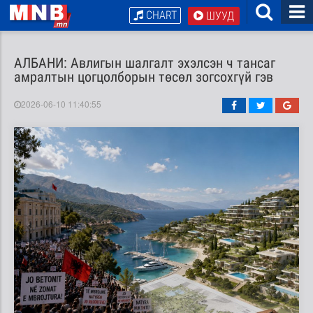
CHART
ШУУД
АЛБАНИ: Авлигын шалгалт эхэлсэн ч тансаг
амралтын цогцолборын төсөл зогсохгүй гэв
2026-06-10 11:40:55