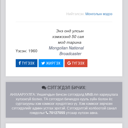
Нийтэлсэн:
Moнголын мэдээ
Энэ онд улсын
хэмжээнд 50 сая
мод тарина
Mongolian National
Үзсэн: 1960
Broadcaster
ТҮГЭЭХ
ЖИРГЭХ
ТҮГЭЭХ
СЭТГЭГДЭЛ БИЧИХ:
АНХААРУУЛГА: Уншигчдын бичсэн сэтгэгдэлд MNB.mn хариуцлага
хүлээхгүй болно. ТА сэтгэгдэл бичихдээ хууль зүйн болон ёс
суртахууны хэм хэмжээг хүндэтгэнэ үү. Хэм хэмжээг зөрчсөн
сэтгэгдэлийг админ устгах эрхтэй. Сэтгэгдэлтэй холбоотой санал
гомдолыг
70127055
утсаар хүлээн авна.