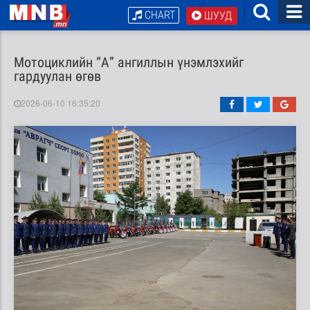
CHART
ШУУД
Мотоциклийн “А” ангиллын үнэмлэхийг
гардуулан өгөв
2026-06-10 16:35:20