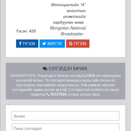
Мотоциклийн “А”
ангиллын
үнэмлэхийг
гардуулан өгөв
Mongolian National
Үзсэн: 420
Broadcaster
ТҮГЭЭХ
ЖИРГЭХ
ТҮГЭЭХ
СЭТГЭГДЭЛ БИЧИХ:
АНХААРУУЛГА: Уншигчдын бичсэн сэтгэгдэлд MNB.mn хариуцлага
хүлээхгүй болно. ТА сэтгэгдэл бичихдээ хууль зүйн болон ёс
суртахууны хэм хэмжээг хүндэтгэнэ үү. Хэм хэмжээг зөрчсөн
сэтгэгдэлийг админ устгах эрхтэй. Сэтгэгдэлтэй холбоотой санал
гомдолыг
70127055
утсаар хүлээн авна.