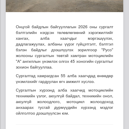
Онцгой байдлын байгууллагын 2026 оны сургалт
бэлтгэлийн нэгдсэн төлөвлөгөөний хэрэгжилтийг
хангах, алба хаагчдыг мэргэшүүлэх,
дадлагажуулах, албаны үүрэг гүйцэтгэлт, бэлтгэл
бэлэн байдлыг дээшлүүлэх зорилгоор "Русо"
жолооны сургалтын төвтэй хамтран мотоциклийн
"А" ангиллын үнэмлэх олгох 45 хоногийн сургалтыг
зохион байгууллаа.
Сургалтад хамрагдсан 55 алба хаагчдад өнөөдөр
үнэмлэхийг гардуулан өгч амжилт хүслээ.
Сургалтын хүрээнд алба хаагчид мотоциклийн
техникийн үзлэг, аюулгүй байдал, техникийн онол,
аюулгүй жолоодлого, мотоцикл жолоодоход
анхаарах тусгай дүрмүүдийн хүрээнд мэдлэг
ойлголтоо дээшлүүлсэн юм.