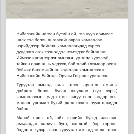
Нийслэлийн ногоон бүсийн ой, гол нуур орчмоос
нялх төл болон ангаахайг авран хамгаалах
нэрийдлээр байгаль хамгаалагчдад хүргэх,
дуудлага өгөх тохиолдол нэмэгдэж байгаа аж.
Иймээс иргэд зэрлэг амьтдын үр төлд хүрэлгүй,
тайван орчинд нь үлдээж, байгалийн жамаар өсөж
бойжих боломжийг нь хадгалан хамгаалахыг
Нийслэлийн Байгаль Орчны Газраас уриаллаа.
Туруутан амьтад нялх төлөө араатан амьтны
дайралт болон бусад аюулаас (хүн зэрэг)
хамгаалахын тулд өтгөн шигүү сөөг, өндөр өвс,
модлог ургамал бүхий далд газарт нууж орхидог
байна.
Манай орны ой, ойт хээрийн бүсэд идээшин
амьдардаг халиун буга, хандгай, бор гөрөөс,
баданга хүдэр зэрэг туруутан амьтад нялх төлөө