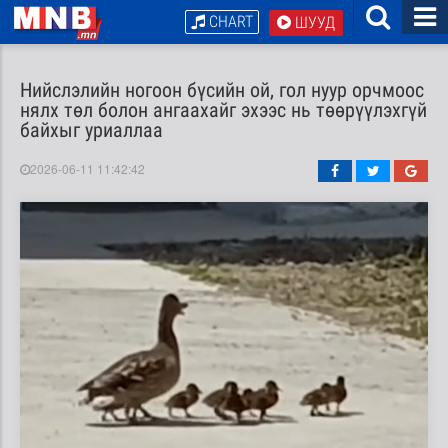
CHART
ШУУД
Нийслэлийн ногоон бүсийн ой, гол нуур орчмоос
нялх төл болон ангаахайг эхээс нь төөрүүлэхгүй
байхыг уриаллаа
2026-06-11 11:42:42