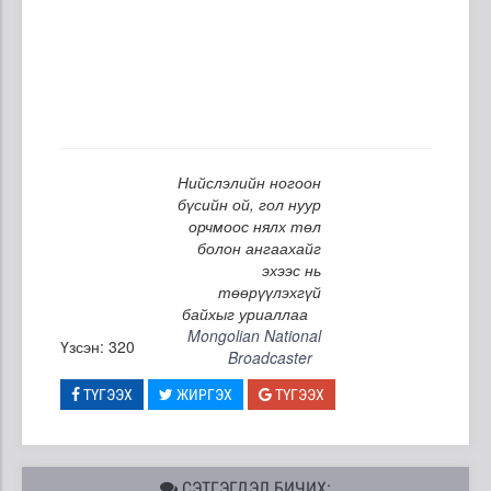
Нийслэлийн ногоон
бүсийн ой, гол нуур
орчмоос нялх төл
болон ангаахайг
эхээс нь
төөрүүлэхгүй
байхыг уриаллаа
Mongolian National
Үзсэн: 320
Broadcaster
ТҮГЭЭХ
ЖИРГЭХ
ТҮГЭЭХ
СЭТГЭГДЭЛ БИЧИХ: