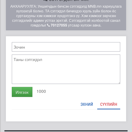
АНХААРУУЛГА: Уншигчдын бичсэн сэтгэгдэлд MNB.mn хариуцлага
хүлээхгүй болно. ТА сэтгэгдэл бичихдээ хууль зүйн болон ёс
суртахууны хэм хэмжээг хүндэтгэнэ үү. Хэм хэмжээг зөрчсөн
сэтгэгдэлийг админ устгах эрхтэй. Сэтгэгдэлтэй холбоотой санал
гомдолыг
70127055
утсаар хүлээн авна.
1000
Илгээх
ЭХНИЙ
СҮҮЛИЙН