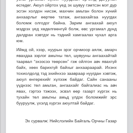
өсгөдөг. Аюул ойртох үед эх шувуу гэмтсэн мэт дүр
эсгэн холдон нисэж, махчин амьтан болон хүний
анхаарлыг өөртөө татаж, ангаахайгаа нуугдах
боломж олгодог байна. Зарим ангаахай аюул
мэдрэх үед хөдөлгөөнгүй болж, өвс ургамал дунд
далдран хэвтдэг нь тэдний хамгаалах чухал арга
юм.
Иймд ой, хээр, нуурын эрэг орчмоор аялж, амарч
явахдаа зэрлэг амьтны төл, шувууны ангаахайтай
таарвал “эхээсээ төөрсөн” гэж ойлгон авч явахгүй
байх, хөөх барихгүй байхыг анхаараарай. Ихэнх
тохиолдолд тэд эхийнхээ заавраар нуугдан хэвтэж,
аюул өнгөрөхийг хүлээж байдаг. Сайн санааны
үүднээс төл амьтан, ангаахайг байгалиас нь авч
явах, гэртээ тэжээх, эсвэл өөр газарт хүргэх нь
тухайн төл амьтны амьд үлдэх боломжийг эрс
бууруулж, үхэлд хүргэх аюултай байдаг.
Эх сурвалж: Нийслэлийн Байгаль Орчны Газар