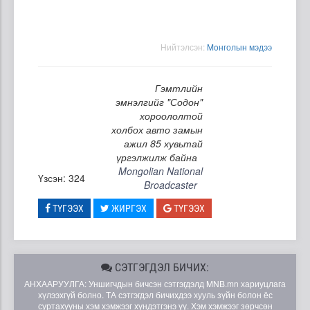
Нийтэлсэн:
Moнголын мэдээ
Гэмтлийн
эмнэлгийг "Содон"
хороололтой
холбох авто замын
ажил 85 хувьтай
үргэлжилж байна
Mongolian National
Үзсэн: 324
Broadcaster
ТҮГЭЭХ
ЖИРГЭХ
ТҮГЭЭХ
СЭТГЭГДЭЛ БИЧИХ:
АНХААРУУЛГА: Уншигчдын бичсэн сэтгэгдэлд MNB.mn хариуцлага
хүлээхгүй болно. ТА сэтгэгдэл бичихдээ хууль зүйн болон ёс
суртахууны хэм хэмжээг хүндэтгэнэ үү. Хэм хэмжээг зөрчсөн