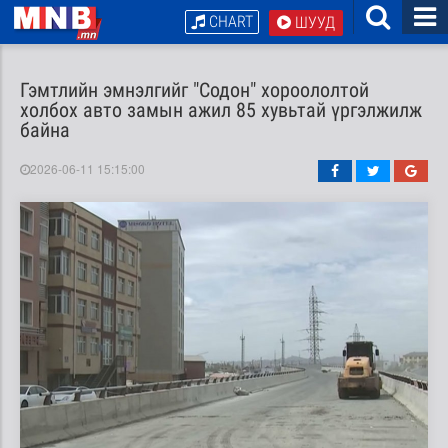
CHART
ШУУД
Гэмтлийн эмнэлгийг "Содон" хороололтой
холбох авто замын ажил 85 хувьтай үргэлжилж
байна
2026-06-11 15:15:00