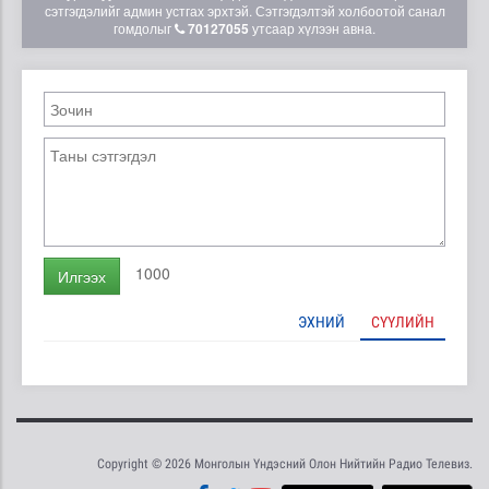
сэтгэгдэлийг админ устгах эрхтэй. Сэтгэгдэлтэй холбоотой санал
гомдолыг
70127055
утсаар хүлээн авна.
1000
Илгээх
ЭХНИЙ
СҮҮЛИЙН
Copyright © 2026 Монголын Үндэсний Олон Нийтийн Радио Телевиз.