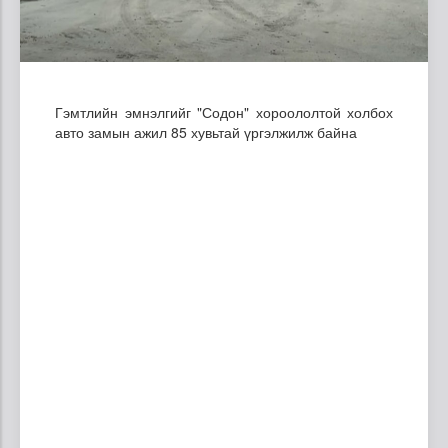
Гэмтлийн эмнэлгийг "Содон" хороололтой холбох
авто замын ажил 85 хувьтай үргэлжилж байна