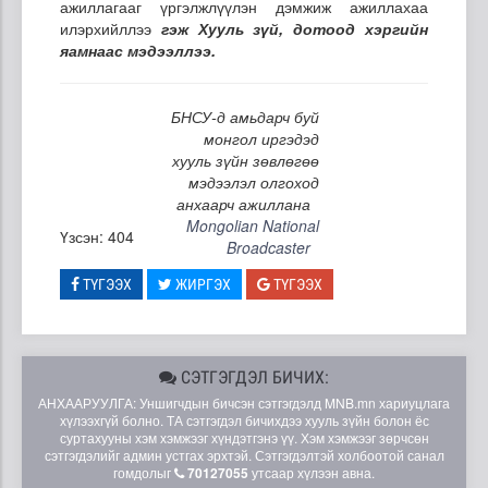
ажиллагааг үргэлжлүүлэн дэмжиж ажиллахаа
илэрхийллээ
гэж Хууль зүй, дотоод хэргийн
яамнаас мэдээллээ.
БНСУ-д амьдарч буй
монгол иргэдэд
хууль зүйн зөвлөгөө
мэдээлэл олгоход
анхаарч ажиллана
Mongolian National
Үзсэн: 404
Broadcaster
ТҮГЭЭХ
ЖИРГЭХ
ТҮГЭЭХ
СЭТГЭГДЭЛ БИЧИХ:
АНХААРУУЛГА: Уншигчдын бичсэн сэтгэгдэлд MNB.mn хариуцлага
хүлээхгүй болно. ТА сэтгэгдэл бичихдээ хууль зүйн болон ёс
суртахууны хэм хэмжээг хүндэтгэнэ үү. Хэм хэмжээг зөрчсөн
сэтгэгдэлийг админ устгах эрхтэй. Сэтгэгдэлтэй холбоотой санал
гомдолыг
70127055
утсаар хүлээн авна.