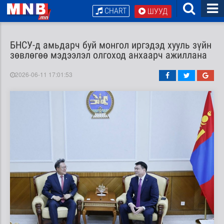
CHART
ШУУД
БНСУ-д амьдарч буй монгол иргэдэд хууль зүйн
зөвлөгөө мэдээлэл олгоход анхаарч ажиллана
2026-06-11 17:01:53