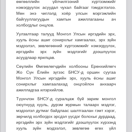
өмгөөллийн үйлчилгээний хүртээмжийг
нэмэгдүүлэх асуудал чухал байгааг тэмдэглэлээ.
Мөн энэ чиглэлд хоёр улсын мэргэжлийн
байгууллагуудын хамтын ажиллагааны ач
холбогдлыг онцлов.
Уулзалтаар талууд Монгол Улсын иргэдийн эрх,
хууль ёсны ашиг сонирхлыг хамгаалах, эрх зүйн
мэдээлэл, зөвлөгөөний хүртээмжийг нэмэгдүүлэх,
иргэдийн эрх зүйн мэдлэгийг дээшлүүлэх
асуудлаар ярилцав.
Сөүлийн Өмгөөлөгчдийн холбооны Ерөнхийлөгч
Жо Сүн Ёлийн зүгээс БНСУ-д оршин суугаа
Монгол Улсын иргэдийн эрх, хууль ёсны ашиг
сонирхлыг хамгаалахад онцгойлон анхаарч
ажилладгаа илэрхийлэв.
Түүнчлэн БНСУ-д суралцаж буй зарим монгол
оюутнууд хууль, дүрэм журмын талаарх мэдлэг,
мэдээлэл дутмаг байдлаас шалтгаалан гэмт хэрэг,
зөрчилд холбогдох эрсдэл үүсдэг болохыг дурдаад,
иргэдийн эрх зүйн мэдлэгийг дээшлүүлэх хүрээнд
хууль зүйн мэдээлэл, зөвлөгөө өгөх үйл