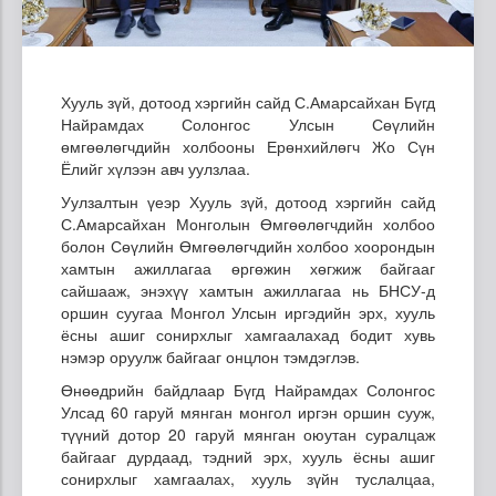
Хууль зүй, дотоод хэргийн сайд С.Амарсайхан Бүгд
Найрамдах Солонгос Улсын Сөүлийн
өмгөөлөгчдийн холбооны Ерөнхийлөгч Жо Сүн
Ёлийг хүлээн авч уулзлаа.
Уулзалтын үеэр Хууль зүй, дотоод хэргийн сайд
С.Амарсайхан Монголын Өмгөөлөгчдийн холбоо
болон Сөүлийн Өмгөөлөгчдийн холбоо хоорондын
хамтын ажиллагаа өргөжин хөгжиж байгааг
сайшааж, энэхүү хамтын ажиллагаа нь БНСУ-д
оршин суугаа Монгол Улсын иргэдийн эрх, хууль
ёсны ашиг сонирхлыг хамгаалахад бодит хувь
нэмэр оруулж байгааг онцлон тэмдэглэв.
Өнөөдрийн байдлаар Бүгд Найрамдах Солонгос
Улсад 60 гаруй мянган монгол иргэн оршин сууж,
түүний дотор 20 гаруй мянган оюутан суралцаж
байгааг дурдаад, тэдний эрх, хууль ёсны ашиг
сонирхлыг хамгаалах, хууль зүйн туслалцаа,