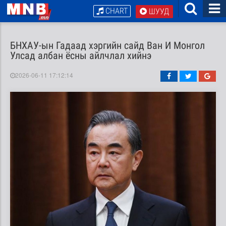
CHART
ШУУД
БНХАУ-ын Гадаад хэргийн сайд Ван И Монгол
Улсад албан ёсны айлчлал хийнэ
2026-06-11 17:12:14