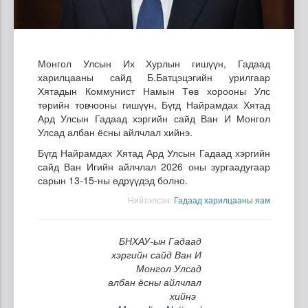
Монгол Улсын Их Хурлын гишүүн, Гадаад
харилцааны сайд Б.Батцэцэгийн урилгаар
Хятадын Коммунист Намын Төв хорооны Улс
төрийн товчооны гишүүн, Бүгд Найрамдах Хятад
Ард Улсын Гадаад хэргийн сайд Ван И Монгол
Улсад албан ёсны айлчлал хийнэ.
Бүгд Найрамдах Хятад Ард Улсын Гадаад хэргийн
сайд Ван Игийн айлчлал 2026 оны зургаадугаар
сарын 13-15-ны өдрүүдэд болно.
Нийтэлсэн:
Гадаад харилцааны яам
БНХАУ-ын Гадаад
хэргийн сайд Ван И
Монгол Улсад
албан ёсны айлчлал
хийнэ