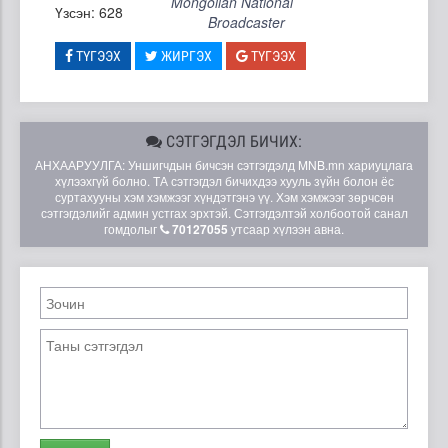
Mongolian National
Үзсэн: 628
Broadcaster
ТҮГЭЭХ
ЖИРГЭХ
ТҮГЭЭХ
СЭТГЭГДЭЛ БИЧИХ:
АНХААРУУЛГА: Уншигчдын бичсэн сэтгэгдэлд MNB.mn хариуцлага
хүлээхгүй болно. ТА сэтгэгдэл бичихдээ хууль зүйн болон ёс
суртахууны хэм хэмжээг хүндэтгэнэ үү. Хэм хэмжээг зөрчсөн
сэтгэгдэлийг админ устгах эрхтэй. Сэтгэгдэлтэй холбоотой санал
гомдолыг
70127055
утсаар хүлээн авна.