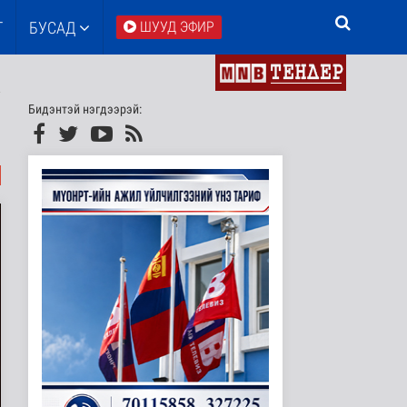
Т
БУСАД
ШУУД ЭФИР
Бидэнтэй нэгдээрэй: