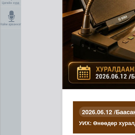
Цагийн хүрд
Найм арваннэг
"ДЦС-3” ТӨХК-ийн нэн шаар
2026.06.12 /Баасан
УИХ: Өнөөдөр хурал