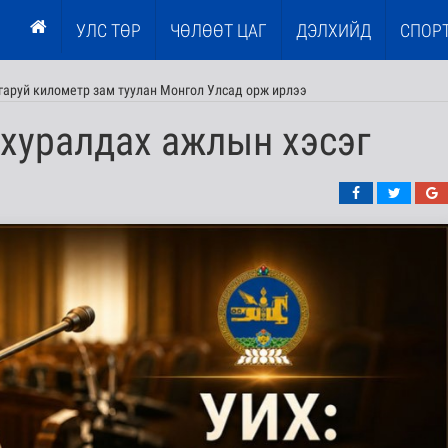
УЛС ТӨР
ЧӨЛӨӨТ ЦАГ
ДЭЛХИЙД
СПОР
гаруй километр зам туулан Монгол Улсад орж ирлээ
 хуралдах ажлын хэсэг