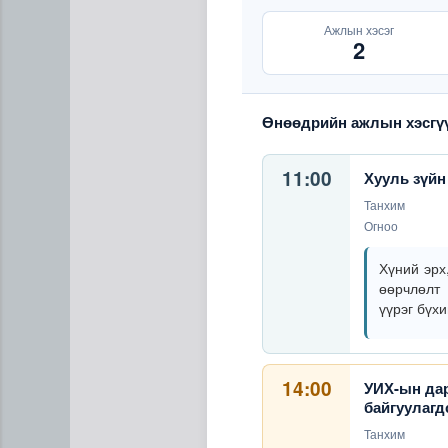
Ажлын хэсэг
2
Өнөөдрийн ажлын хэсгү
11:00
Хууль зүйн
“Цааснаас чөлөөлье” зөвлө
Танхим
Огноо
Хүний эрх
өөрчлөлт 
үүрэг бүх
14:00
УИХ-ын дар
байгуулагд
Танхим