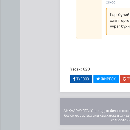
Огноо
Гэр бүлий
хамт өргө
үүрэг бүх
Үзсэн: 620
“Нүүрс-пиролизын үйлдвэр”
ТҮГЭЭХ
ЖИРГЭХ
Т
АНХААРУУЛГА: Уншигчдын бичсэн сэтгэгд
болон ёс суртахууны хэм хэмжээг хүндэт
холбоотой 