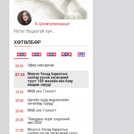
Аялал жуулчлалын
компанийн
автомашиныг ШТС-ууд
х..
Б.Цоожчулуунцэцэг
Улс төр
19 цаг 37 минутын өмнө
Нутаг буцаагүй хун...
Японы эрдэмтэд шүд
ХӨТӨЛБӨР
дахин ургуулах эмийг
2030 он ..
Эрүүл мэнд
19 цаг 39 минутын өмнө
Эфир завсарлав
00:05
Энхтайваны гүүрний
Монгол Улсад барилгын
07:30
баруун талын туслах
салбар үүсэж хөгжсөний
замд хучи..
түүхт 100 жилийн ойн баяр
наадам /шууд/
Нийгэм
MNB энэ 7 хоногт
19:55
19 цаг 45 минутын өмнө
Цагийн хүрд мэдээллийн
20:00
хөтөлбөр /шууд/
“Эхийн сүүгээр
хооллолтыг дэмжих
MNB энэ 7 хоногт
20:40
өдөр”-ийг зохио..
"Хавдрын эсрэг үндэсний
Эрүүл мэнд
20:45
аян-2026"
19 цаг 51 минутын өмнө
Монгол Улсад барилгын
21:00
салбар үүсэж хөгжсөний түүхт