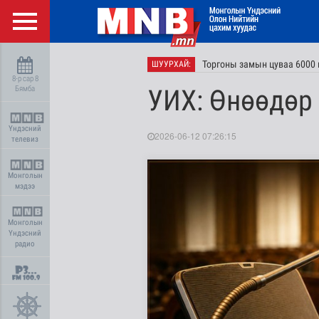
Торгоны замын цуваа 6000 
ШУУРХАЙ:
8-р сар 8
Бямба
УИХ: Өнөөдөр
Үндэсний
2026-06-12 07:26:15
телевиз
Монголын
мэдээ
Монголын
Үндэсний
радио