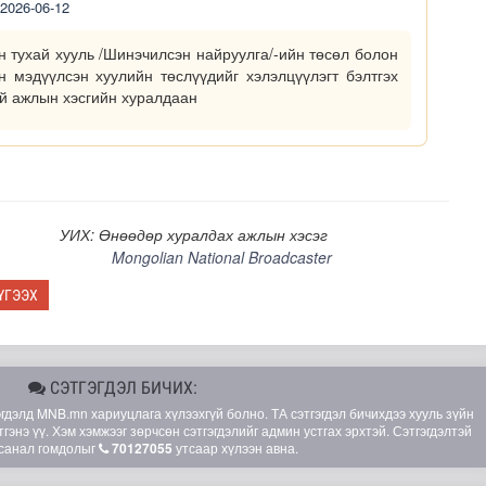
2026-06-12
н тухай хууль /Шинэчилсэн найруулга/-ийн төсөл болон
н мэдүүлсэн хуулийн төслүүдийг хэлэлцүүлэгт бэлтгэх
ий ажлын хэсгийн хуралдаан
УИХ: Өнөөдөр хуралдах ажлын хэсэг
Mongolian National Broadcaster
 төслийн чиглэл, хамтын ажиллагааны хүрээг тодорхойлл..
ҮГЭЭХ
СЭТГЭГДЭЛ БИЧИХ:
элд MNB.mn хариуцлага хүлээхгүй болно. ТА сэтгэгдэл бичихдээ хууль зүйн
гэнэ үү. Хэм хэмжээг зөрчсөн сэтгэгдэлийг админ устгах эрхтэй. Сэтгэгдэлтэй
санал гомдолыг
70127055
утсаар хүлээн авна.