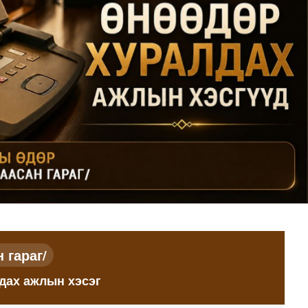
длагатай “Турбингенератор-5”-ын шинэчлэлийн төсвийг ш..
 гараг/
дах ажлын хэсэг