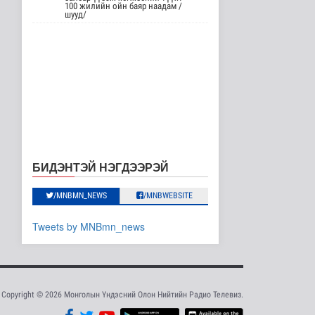
Дэлхийн хамгийн том
100 жилийн ойн баяр наадам /
хиймэл оюуны
шууд/
тооцооллын нэгд..
Дэлхийд
19 цаг 51 минутын өмнө
АТГ: Авлигын эсрэг
сургалтад 110 албан
тушаалтны..
Нийгэм
19 цаг 58 минутын өмнө
АНУ гадаад дахь
дипломат
БИДЭНТЭЙ НЭГДЭЭРЭЙ
төлөөлөгчийн таван
газр..
/MNBMN_NEWS
/MNBWEBSITE
Дэлхийд
19 цаг 4 минутын өмнө
Tweets by MNBmn_news
Монгол анагаах ухааны
судалгааны баг
Архангай ай..
Эрүүл мэнд
19 цаг 4 минутын өмнө
Copyright © 2026 Монголын Үндэсний Олон Нийтийн Радио Телевиз.
Хирошимад иргэд