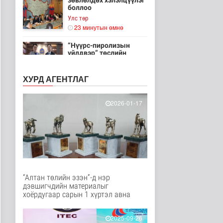
зөвлөлдөх хэлэлцүүлэг
боллоо
Улс төр
23 минутын өмнө
“Нүүрс-пиролизын
үйлдвэр” төслийн
чиглэл, хамтын..
Нийгэм
ХУРД АГЕНТЛАГ
26 минутын өмнө
ЦАГ АГААР:
2026-01-17
Улаанбаатарт өдөртөө
32 хэм дулаан
Байгаль орчин
31 минутын өмнө
"Цагийн хүрд"
мэдээллийн хөтөлбөр
/2026.08.07/
“Алтан төлийн эзэн”-д нэр
Нийгэм
дэвшигчдийн материалыг
37 минутын өмнө
хоёрдугаар сарын 1 хүртэл авна
Монгол Улсын Төрийн
дуулал
2025-09-26
Энтертайнмент