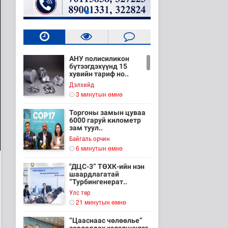
АНУ полисиликон
бүтээгдэхүүнд 15
хувийн тариф но..
Дэлхийд
3 минутын өмнө
Торгоны замын цуваа
6000 гаруй километр
зам туул..
Байгаль орчин
6 минутын өмнө
"ДЦС-3” ТӨХК-ийн нэн
шаардлагатай
“Турбингенерат..
Улс төр
21 минутын өмнө
“Цааснаас чөлөөлье”