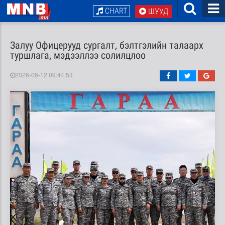
CHART
ШУУД
Залуу Офицерууд сургалт, бэлтгэлийн талаарх
туршлага, мэдээллээ солилцлоо
2026-06-12 09:44:53