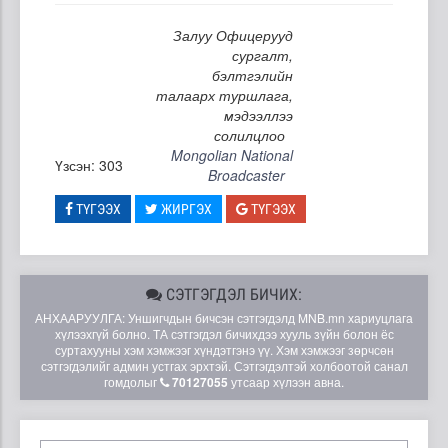
Залуу Офицерууд
сургалт,
бэлтгэлийн
талаарх туршлага,
мэдээллээ
солилцлоо
Mongolian National
Үзсэн: 303
Broadcaster
ТҮГЭЭХ
ЖИРГЭХ
ТҮГЭЭХ
СЭТГЭГДЭЛ БИЧИХ:
АНХААРУУЛГА: Уншигчдын бичсэн сэтгэгдэлд MNB.mn хариуцлага
хүлээхгүй болно. ТА сэтгэгдэл бичихдээ хууль зүйн болон ёс
суртахууны хэм хэмжээг хүндэтгэнэ үү. Хэм хэмжээг зөрчсөн
сэтгэгдэлийг админ устгах эрхтэй. Сэтгэгдэлтэй холбоотой санал
гомдолыг
70127055
утсаар хүлээн авна.