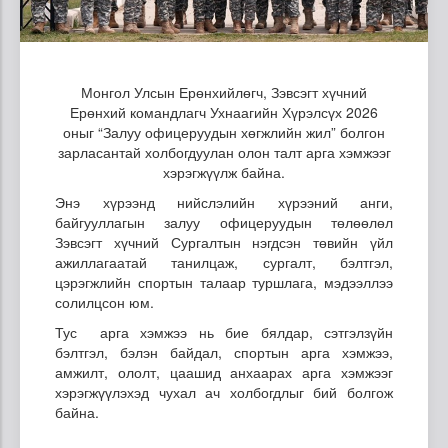
Монгол Улсын Ерөнхийлөгч, Зэвсэгт хүчний
Ерөнхий командлагч Ухнаагийн Хүрэлсүх 2026
оныг “Залуу офицеруудын хөгжлийн жил” болгон
зарласантай холбогдуулан олон талт арга хэмжээг
хэрэгжүүлж байна.
Энэ хүрээнд нийслэлийн хүрээний анги,
байгууллагын залуу офицеруудын төлөөлөл
Зэвсэгт хүчний Сургалтын нэгдсэн төвийн үйл
ажиллагаатай танилцаж, сургалт, бэлтгэл,
цэрэгжлийн спортын талаар туршлага, мэдээллээ
солилцсон юм.
Тус арга хэмжээ нь бие бялдар, сэтгэлзүйн
бэлтгэл, бэлэн байдал, спортын арга хэмжээ,
амжилт, ололт, цаашид анхаарах арга хэмжээг
хэрэгжүүлэхэд чухал ач холбогдлыг бий болгож
байна.