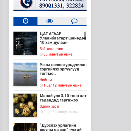
ЦАГ АГААР:
Улаанбаатарт шөнөдөө
10 хэм дулаан
Байгаль орчин
30 минутын өмнө
Усны ослоос урьдчилан
сэргийлэх эргүүлүүд
тогтмо..
Нийгэм
1 цаг 12 минутын өмнө
Манай улс 3.10 тонн алт
гадаадад гаргажээ
Эдийн засаг
2 цаг 53 минутын өмнө
“Дүрслэх урлагийн
оюуны өв сан” тусгай