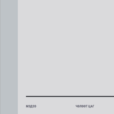
МЭДЭЭ
ЧӨЛӨӨТ ЦАГ