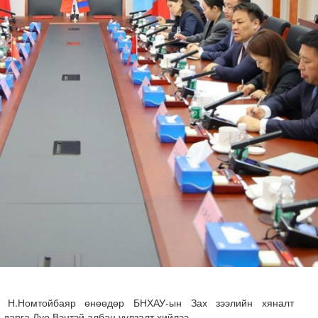
 сан” тусгай үзэсгэлэн нээгдлээ
 Н.Номтойбаяр өнөөдөр БНХАУ-ын Зах зээлийн хяналт
 дарга Луо Вэнтэй албан уулзалт хийлээ.