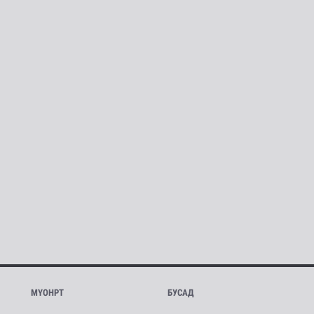
МҮОНРТ
БУСАД