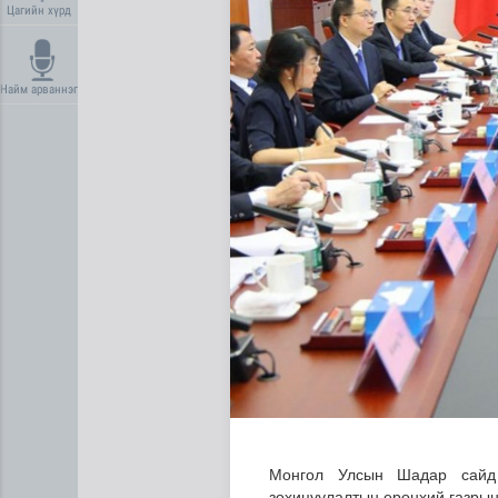
Цагийн хүрд
Найм арваннэг
“Дүрслэх урлагийн оюуны өв
Монгол Улсын Шадар сайд
зохицуулалтын ерөнхий газрын