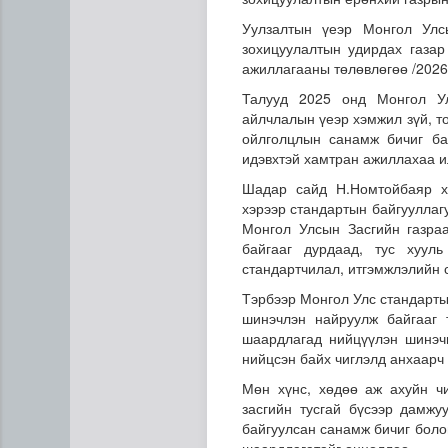
Уулзалтын үеэр Монгол Улс
зохицуулалтын удирдах газа
ажиллагааны төлөвлөгөө /2026
Талууд 2025 онд Монгол Ул
айлчлалын үеэр хэмжил зүй, т
ойлголцлын санамж бичиг ба
идэвхтэй хамтран ажиллахаа и
Шадар сайд Н.Номтойбаяр х
Цэцэрлэгийн цахим бүртгэл
хэрээр стандартын байгууллаг
Монгол Улсын Засгийн газраа
байгааг дурдаад, тус хуул
стандартчилал, итгэмжлэлийн 
Тэрбээр Монгол Улс стандарты
шинэчлэн найруулж байгааг 
шаардлагад нийцүүлэн шинэчи
нийцсэн байх чиглэлд анхаарч 
Мөн хүнс, хөдөө аж ахуйн ч
засгийн тусгай бүсээр дамжу
байгуулсан санамж бичиг боло