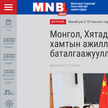
Манай улс 3.10 тонн алт г
ШУУРХАЙ:
8-р сар 9
Ням
Монгол, Хята
хамтын ажилл
Үндэсний
телевиз
баталгаажуул
Монголын
мэдээ
2026-06-12 11:43:55
Монголын
Үндэсний
радио