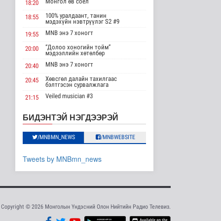
Сүхбаатар суманд
Монгол өв соёл
18:20
баригдаж буй 70 МВт-
ын хүчин ча..
100% уралдаант, танин
18:55
мэдэхүйн нэвтрүүлэг S2 #9
Улс төр
MNB энэ 7 хоногт
23 цаг 35 минутын өмнө
19:55
“Долоо хоногийн тойм”
20:00
Газрын тосны
мэдээллийн хөтөлбөр
агуулахууд эхнээсээ
MNB энэ 7 хоногт
20:40
ашиглалтад орох..
Улс төр
Хөвсгөл далайн тахилгаас
20:45
бэлтгэсэн сурвалжлага
2026-08-08 15:56
Veiled musician #3
21:15
ЦАГ АГААР:
“Inda house 1” МУСК
Улаанбаатарт шөнөдөө
22:00
БИДЭНТЭЙ НЭГДЭЭРЭЙ
21 хэм дулаан
“Гэрэлтэй цонх” үдшийн
23:35
Байгаль орчин
хөтөлбөр
/MNBMN_NEWS
/MNBWEBSITE
2026-08-08 15:01
Хүүхдийн эрүүл,
Tweets by MNBmn_news
аюулгүй орчинд
суралцах нөхцөлий..
Нийгэм
2026-08-08 14:12
Copyright © 2026 Монголын Үндэсний Олон Нийтийн Радио Телевиз.
“COP Time”-ийн
өргөтгөсөн хуралдаан