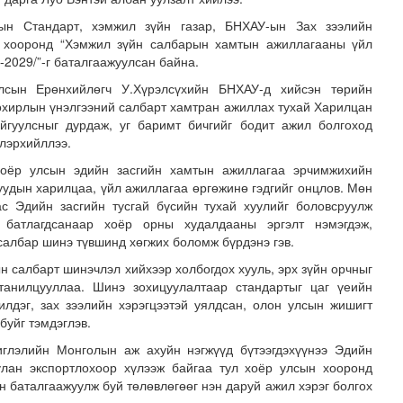
ын Стандарт, хэмжил зүйн газар, БНХАУ-ын Зах зээлийн
р хооронд “Хэмжил зүйн салбарын хамтын ажиллагааны үйл
-2029/”-г баталгаажуулсан байна.
сын Ерөнхийлөгч У.Хүрэлсүхийн БНХАУ-д хийсэн төрийн
охирлын үнэлгээний салбарт хамтран ажиллах тухай Харилцан
йгуулсныг дурдаж, уг баримт бичгийг бодит ажил болгоход
лэрхийллээ.
оёр улсын эдийн засгийн хамтын ажиллагаа эрчимжихийн
 маргааш эхэлнэ
уудын харилцаа, үйл ажиллагаа өргөжинө гэдгийг онцлов. Мөн
с Эдийн засгийн тусгай бүсийн тухай хуулийг боловсруулж
ь батлагдсанаар хоёр орны худалдааны эргэлт нэмэгдэж,
салбар шинэ түвшинд хөгжих боломж бүрдэнэ гэв.
н салбарт шинэчлэл хийхээр холбогдох хууль, эрх зүйн орчныг
танилцууллаа. Шинэ зохицуулалтаар стандартыг цаг үеийн
лдэг, зах зээлийн хэрэгцээтэй уялдсан, олон улсын жишигт
буйг тэмдэглэв.
иглэлийн Монголын аж ахуйн нэгжүүд бүтээгдэхүүнээ Эдийн
улан экспортлохоор хүлээж байгаа тул хоёр улсын хооронд
н баталгаажуулж буй төлөвлөгөөг нэн даруй ажил хэрэг болгох