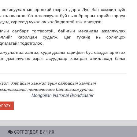
 зохицуулалтын ерөнхий газрын дарга Луо Вэн хэмжил зүйн
төлөвлөгөөг баталгаажуулж буй нь хоёр орны төрийн тэргүүн
дүнд хүргэхэд чухал ач холбогдолтой гэж мэдэгдэв.
ллын салбарт тогтвортой, байнгын механизм ажиллуулах,
эллийг харилцан судалж, цаг тухайд нь солилцох,
длагатайг тодотголоо.
ажуулалтаа хангах, худалдааны тарифын бус саадыг арилгах,
ыг дээшлүүлэх зэрэг асуудлаар хамтран ажиллахад бэлэн
н автомашин импортолжээ
нгол, Хятадын хэмжил зүйн салбарын хамтын
ажиллагааны төлөвлөгөөг баталгаажууллаа
Mongolian National Broadcaster
ҮГЭЭХ
СЭТГЭГДЭЛ БИЧИХ: