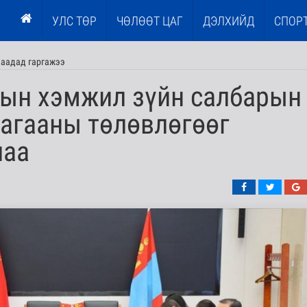
УЛС ТӨР
ЧӨЛӨӨТ ЦАГ
ДЭЛХИЙД
СПОР
адаадад гаргажээ
дын хэмжил зүйн салбарын
агааны төлөвлөгөөг
лаа