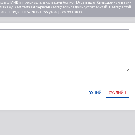
элд MNB.mn хариуцлага хүлээхгүй болно. ТА сэтгэгдэл бичихдээ хууль зүйн
гэнэ үү. Хэм хэмжээг зөрчсөн сэтгэгдэлийг админ устгах эрхтэй. Сэтгэгдэлтэй
санал гомдолыг
70127055
утсаар хүлээн авна.
ЭХНИЙ
СҮҮЛИЙН