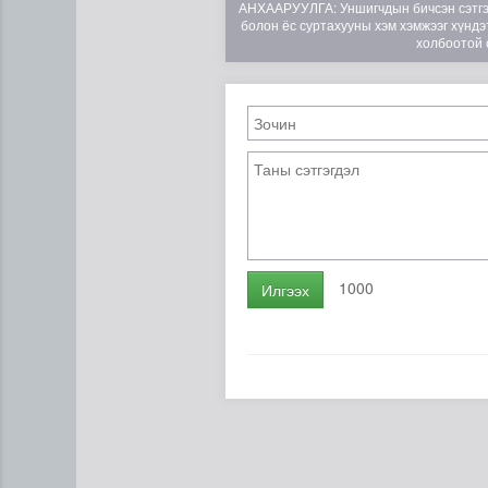
АНХААРУУЛГА: Уншигчдын бичсэн сэтгэгд
болон ёс суртахууны хэм хэмжээг хүндэт
холбоотой 
1000
Илгээх