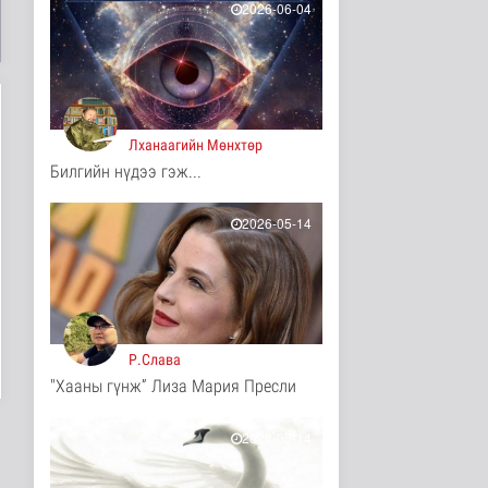
2026-06-04
6 цаг 55 минутын өмнө
"Онцгой амралт-2026"
реалити шоуны зургийг
авч э..
Нийгэм
6 цаг 57 минутын өмнө
Лханаагийн Мөнхтөр
Билгийн нүдээ гэж...
Монгол-Оросын зэвсэгт
хүчний байлдааны
буудлагат..
2026-05-14
Нийгэм
6 цаг 59 минутын өмнө
Цагааннуур суманд 23
мянга гаруй га талбайд
тари..
Нийгэм
Р.Слава
6 цаг 5 минутын өмнө
"Хааны гүнж” Лиза Мария Пресли
Хөдөө орон нутагт
шатахуун
нийлүүлэлтийг хоёр да..
2026-05-14
Нийгэм
6 цаг 6 минутын өмнө