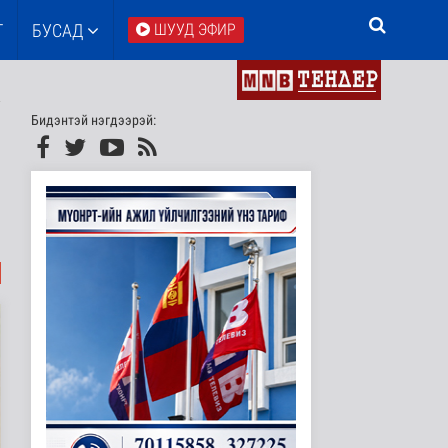
Т
БУСАД
ШУУД ЭФИР
Бидэнтэй нэгдээрэй: