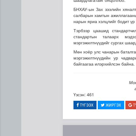
шаардлагатайг онцоллоо.
БНХАУ-ын Зах зээлийн хяналт
салбарын хамтын ажиллагааны 
нарын яриа хэлцлийг бодит үр 
Тэрбээр цаашид стандартчи
стандартын талаарх мэдэ
мэргэжилтнүүдийг сургах шаар
Мөн хоёр улс чанарын баталга
мэргэжилтнүүдийн ур чадвар
байгаагаа илэрхийлсэн байна.
Он гарсаар 43,131 суудлы
Мо
Үзсэн: 461
ТҮГЭЭХ
ЖИРГЭХ
Т