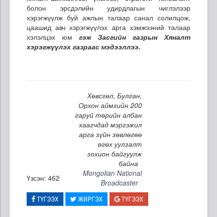
болон эрсдэлийн удирдлагын чиглэлээр
хэрэгжүүлж буй ажлын талаар санал солилцож,
цаашид авч хэрэгжүүлэх арга хэмжээний талаар
хэлэлцэх юм
гэж Засгийн газрын Хяналт
хэрэгжүүлэх газраас мэдээллээ.
Хөвсгөл, Булган,
Орхон аймгийн 200
гаруй төрийн албан
хаагчдад мэргэжил
арга зүйн зөвлөгөө
өгөх уулзалт
зохион байгуулж
байна
Mongolian National
Үзсэн: 462
Broadcaster
ТҮГЭЭХ
ЖИРГЭХ
ТҮГЭЭХ