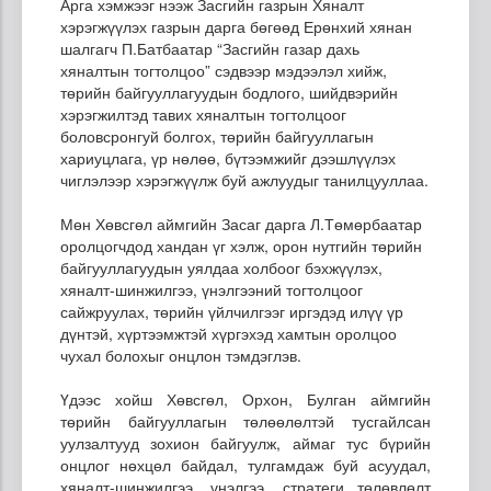
Арга хэмжээг нээж Засгийн газрын Хяналт
хэрэгжүүлэх газрын дарга бөгөөд Ерөнхий хянан
шалгагч П.Батбаатар “Засгийн газар дахь
хяналтын тогтолцоо” сэдвээр мэдээлэл хийж,
төрийн байгууллагуудын бодлого, шийдвэрийн
хэрэгжилтэд тавих хяналтын тогтолцоог
боловсронгуй болгох, төрийн байгууллагын
хариуцлага, үр нөлөө, бүтээмжийг дээшлүүлэх
чиглэлээр хэрэгжүүлж буй ажлуудыг танилцууллаа.
Мөн Хөвсгөл аймгийн Засаг дарга Л.Төмөрбаатар
оролцогчдод хандан үг хэлж, орон нутгийн төрийн
байгууллагуудын уялдаа холбоог бэхжүүлэх,
хяналт-шинжилгээ, үнэлгээний тогтолцоог
сайжруулах, төрийн үйлчилгээг иргэдэд илүү үр
дүнтэй, хүртээмжтэй хүргэхэд хамтын оролцоо
чухал болохыг онцлон тэмдэглэв.
Үдээс хойш Хөвсгөл, Орхон, Булган аймгийн
төрийн байгууллагын төлөөлөлтэй тусгайлсан
уулзалтууд зохион байгуулж, аймаг тус бүрийн
онцлог нөхцөл байдал, тулгамдаж буй асуудал,
хяналт-шинжилгээ, үнэлгээ, стратеги төлөвлөлт