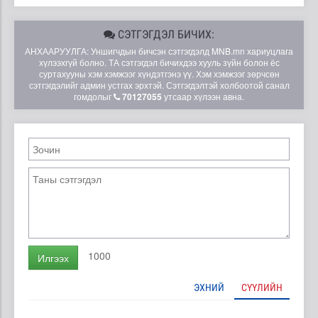
СЭТГЭГДЭЛ БИЧИХ:
АНХААРУУЛГА: Уншигчдын бичсэн сэтгэгдэлд MNB.mn хариуцлага
хүлээхгүй болно. ТА сэтгэгдэл бичихдээ хууль зүйн болон ёс
суртахууны хэм хэмжээг хүндэтгэнэ үү. Хэм хэмжээг зөрчсөн
сэтгэгдэлийг админ устгах эрхтэй. Сэтгэгдэлтэй холбоотой санал
гомдолыг
70127055
утсаар хүлээн авна.
1000
Илгээх
ЭХНИЙ
СҮҮЛИЙН