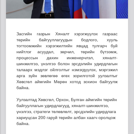
Засгийн газрын Хяналт хэрэгжүүлэх газраас
төрийн байгууллагуудын бодлого, хууль
тогтоомжийн хэрэгжилтийн явцад тулгарч буй
нийтлэг асуудал, зөрчил, төрийн бүтээмж,
процессын дахин инженерчлэл, хяналт-
шинжилгээ, үнэлгээ болон эрсдэлийн удирдлагын
талаарх мэдлэг ойлголтыг нэмэгдүүлэх, мэргэжил
арга зүйн зөвлөгөө өгөх зорилготой уулзалтыг
Хөвсгөл аймгийн Мөрөн хотод зохион байгуулж
байна.
Уулзалтад Хөвсгөл, Орхон, Булган аймгийн төрийн
байгууллагын удирдлагууд, хяналт-шинжилгээ,
үнэлгээ, стратеги төлөвлөлт, эрсдэлийн удирдлага
хариуцсан 200 гаруй төрийн албан хаагч оролцож
байна.