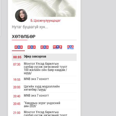
17 цаг 42 минутын өмнө
Монгол анагаах ухааны
судалгааны баг
Архангай ай..
Б.Цоожчулуунцэцэг
Эрүүл мэнд
Нутаг буцаагүй хун...
17 цаг 42 минутын өмнө
ХӨТӨЛБӨР
Хирошимад иргэд
Японы зэвсгийн
экспортын бодлогы..
Дэлхийд
Эфир завсарлав
17 цаг 54 минутын өмнө
00:05
Монгол Улсад барилгын
07:30
Трамп Ирантай
салбар үүсэж хөгжсөний түүхт
100 жилийн ойн баяр наадам /
тохиролцоонд хүрэх
шууд/
шинэ гарц эрэлх..
MNB энэ 7 хоногт
Дэлхийд
19:55
17 цаг 2 минутын өмнө
Цагийн хүрд мэдээллийн
20:00
хөтөлбөр /шууд/
Европ даяар хэт халалт
MNB энэ 7 хоногт
20:40
эрчимжиж байна
"Хавдрын эсрэг үндэсний
Дэлхийд
20:45
аян-2026"
17 цаг 11 минутын өмнө
Монгол Улсад барилгын
21:00
салбар үүсэж хөгжсөний түүхт