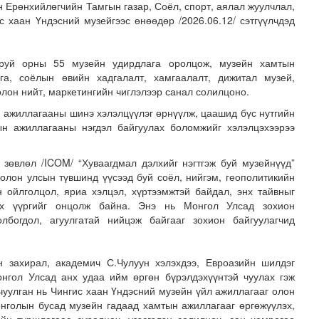
 Ерөнхийлөгчийн Тамгын газар, Соёл, спорт, аялал жуулчлал,
 хаан Үндэсний музейгээс өнөөдөр /2026.06.12/ сэтгүүлчдэд
аруй орны 55 музейн удирдлага оролцож, музейн хамтын
ага, соёлын өвийн хадгалалт, хамгаалалт, дижитал музей,
олон нийт, маркетингийн чиглэлээр санал солилцоно.
 ажиллагааны шинэ хэлэлцүүлэг өрнүүлж, цаашид бүс нутгийн
ын ажиллагааны нэгдэл байгуулах боломжийг хэлэлцэхээрээ
н хөрөнгө 7.6 тэрбум төгрөгөөр арвижлаа
зөвлөл /ICOM/ “Хуваагдмал дэлхийг нэгтгэж буй музейнүүд”
олон улсын түвшинд үүсээд буй соёл, нийгэм, геополитикийн
н ойлголцол, яриа хэлцэл, хүртээмжтэй байдал, энх тайвныг
гэх үүргийг онцолж байна. Энэ нь Монгол Улсад зохион
олбогдол, агуулгатай нийцэж байгааг зохион байгуулагчид
н захирал, академич С.Чулуун хэлэхдээ, Евроазийн шилдэг
нгол Улсад анх удаа ийм өргөн бүрэлдэхүүнтэй чуулах гэж
 чуулган нь Чингис хаан Үндэсний музейн үйл ажиллагааг олон
онголын бусад музейн гадаад хамтын ажиллагааг өргөжүүлэх,