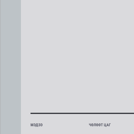
МЭДЭЭ
ЧӨЛӨӨТ ЦАГ