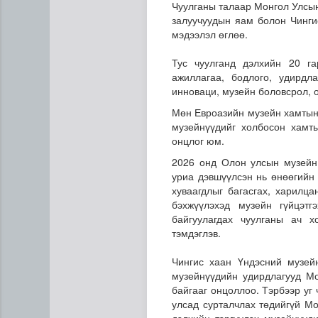
Чуулганы талаар Монгол Улсын
залуучуудын яам болон Чингис
мэдээлэл өглөө.
Тус чуулганд дэлхийн 20 г
ажиллагаа, бодлого, удирдл
инноваци, музейн боловсрол, 
Мөн Евроазийн музейн хамтын
музейнүүдийг холбосон хамт
Нийгмийн даатгалын сангий
онцлог юм.
2026 онд Олон улсын музейн 
уриа дэвшүүлсэн нь өнөөгийн 
хуваагдлыг багасгах, харилца
бэхжүүлэхэд музейн гүйцэт
байгуулагдах чуулганы ач х
тэмдэглэв.
Чингис хаан Үндэсний музей
музейнүүдийн удирдлагууд Мо
байгааг онцоллоо. Тэрбээр уг
улсад сурталчлах төдийгүй М