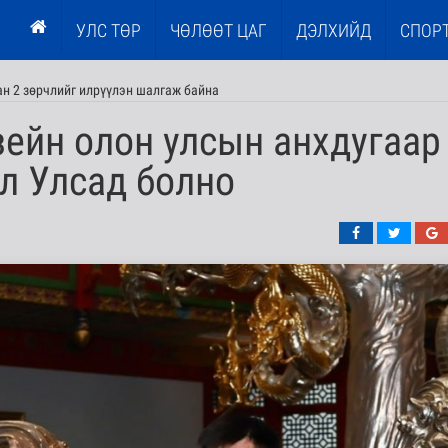
УЛС ТӨР
ЧӨЛӨӨТ ЦАГ
ДЭЛХИЙД
СПОР
н 2 зөрчлийг илрүүлэн шалгаж байна
ейн олон улсын анхдугаар
л Улсад болно