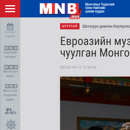
Шатахуун дамлан борлуулса
ШУУРХАЙ:
8-р сар 7
Баасан
Евроазийн муз
чуулган Монго
Үндэсний
телевиз
2026-06-12 16:28:48
Монголын
мэдээ
Монголын
Үндэсний
радио