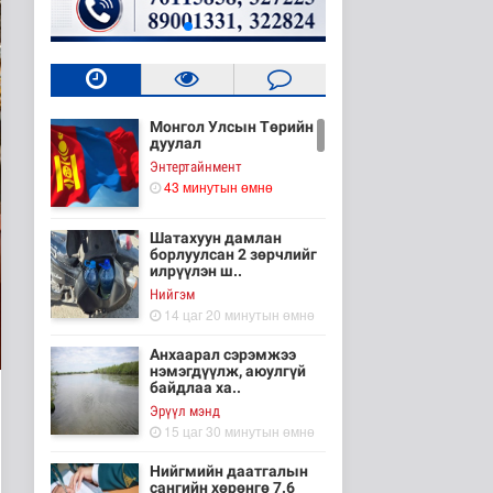
Монгол Улсын Төрийн
дуулал
Энтертайнмент
43 минутын өмнө
Шатахуун дамлан
борлуулсан 2 зөрчлийг
илрүүлэн ш..
Нийгэм
14 цаг 20 минутын өмнө
Анхаарал сэрэмжээ
нэмэгдүүлж, аюулгүй
байдлаа ха..
Эрүүл мэнд
15 цаг 30 минутын өмнө
Нийгмийн даатгалын
сангийн хөрөнгө 7.6