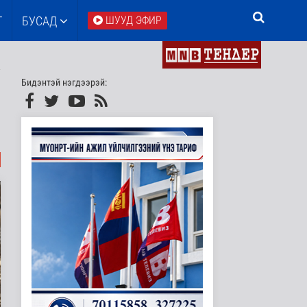
Т
БУСАД
ШУУД ЭФИР
Бидэнтэй нэгдээрэй: