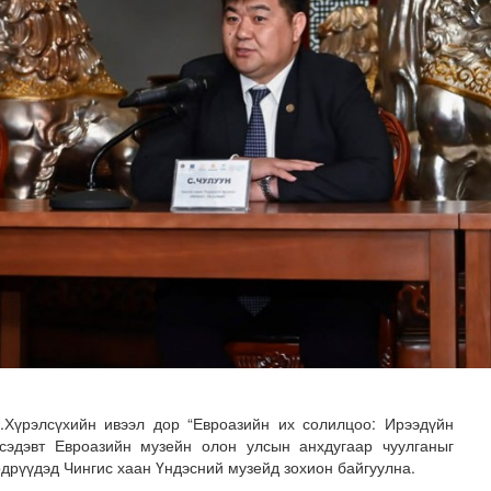
үүлж, аюулгүй байдлаа хангаарай
.Хүрэлсүхийн ивээл дор “Евроазийн их солилцоо: Ирээдүйн
сэдэвт Евроазийн музейн олон улсын анхдугаар чуулганыг
өдрүүдэд Чингис хаан Үндэсний музейд зохион байгуулна.