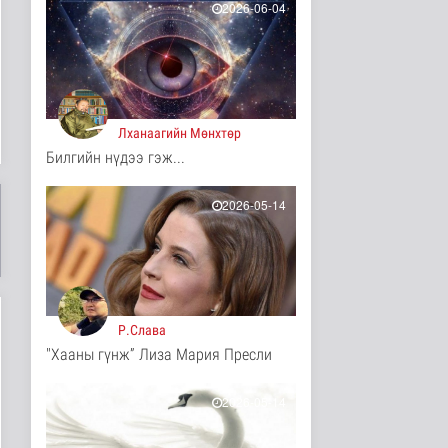
2026-06-04
16 цаг 23 минутын өмнө
“Эхийн сүүгээр
хооллолтыг дэмжих
өдөр”-ийг зохио..
Эрүүл мэнд
16 цаг 29 минутын өмнө
Лханаагийн Мөнхтөр
Билгийн нүдээ гэж...
Дэлхийн хамгийн том
хиймэл оюуны
тооцооллын нэгд..
2026-05-14
Дэлхийд
16 цаг 29 минутын өмнө
АТГ: Авлигын эсрэг
сургалтад 110 албан
тушаалтны..
Нийгэм
Р.Слава
17 цаг 36 минутын өмнө
"Хааны гүнж” Лиза Мария Пресли
АНУ гадаад дахь
дипломат
төлөөлөгчийн таван
2026-05-14
газр..
Дэлхийд