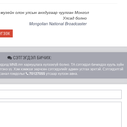
 музейн олон улсын анхдугаар чуулган Монгол
Улсад болно
Mongolian National Broadcaster
ҮГЭЭХ
СЭТГЭГДЭЛ БИЧИХ:
элд MNB.mn хариуцлага хүлээхгүй болно. ТА сэтгэгдэл бичихдээ хууль зүйн
гэнэ үү. Хэм хэмжээг зөрчсөн сэтгэгдэлийг админ устгах эрхтэй. Сэтгэгдэлтэй
санал гомдолыг
70127055
утсаар хүлээн авна.