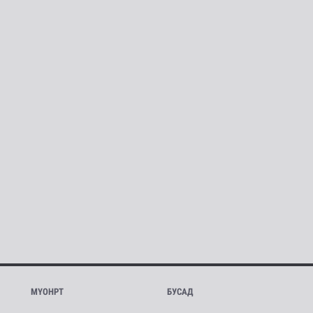
МҮОНРТ
БУСАД