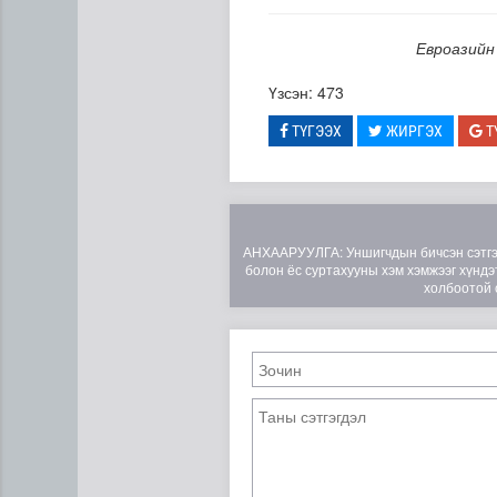
Евроазийн
Үзсэн: 473
ТҮГЭЭХ
ЖИРГЭХ
Т
АНХААРУУЛГА: Уншигчдын бичсэн сэтгэгд
болон ёс суртахууны хэм хэмжээг хүндэт
холбоотой 