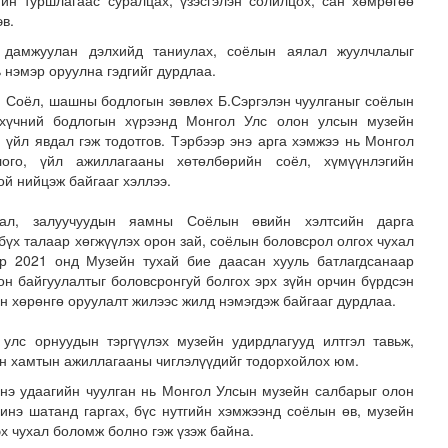
ийн туршлагаас суралцах, үзэсгэлэн солилцох, сан хөмрөгөө
в.
дамжуулан дэлхийд таниулах, соёлын аялал жуулчлалыг
ь нэмэр оруулна гэдгийг дурдлаа.
 Соёл, шашны бодлогын зөвлөх Б.Сэргэлэн чуулганыг соёлын
 хүчний бодлогын хүрээнд Монгол Улс олон улсын музейн
 үйл явдал гэж тодотгов. Тэрбээр энэ арга хэмжээ нь Монгол
ого, үйл ажиллагааны хөтөлбөрийн соёл, хүмүүнлэгийн
й нийцэж байгааг хэллээ.
лал, залуучуудын яамны Соёлын өвийн хэлтсийн дарга
бүх талаар хөгжүүлэх орон зай, соёлын боловсрол олгох чухал
н засвар, шинэчлэлийг бүрэн хийж, хувийн хэвшил рүү м..
эр 2021 онд Музейн тухай бие даасан хууль батлагдсанаар
н байгуулалтыг боловсронгуй болгох эрх зүйн орчин бүрдсэн
н хөрөнгө оруулалт жилээс жилд нэмэгдэж байгааг дурдлаа.
улс орнуудын тэргүүлэх музейн удирдлагууд илтгэл тавьж,
н хамтын ажиллагааны чиглэлүүдийг тодорхойлох юм.
энэ удаагийн чуулган нь Монгол Улсын музейн салбарыг олон
нэ шатанд гаргах, бүс нутгийн хэмжээнд соёлын өв, музейн
х чухал боломж болно гэж үзэж байна.