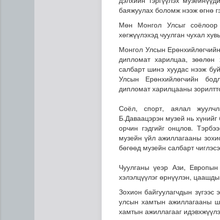
дэлхийн тэргүүлэх музейнүүд
баяжуулах боломж нээж өгнө гэ
Мөн Монгол Улсыг соёлоор 
хөгжүүлэхэд чуулган чухал хув
Монгол Улсын Ерөнхийлөгчийн
дипломат харилцаа, зөөлөн
салбарт шинэ хуудас нээж буй
Улсын Ерөнхийлөгчийн бодл
дипломат харилцааны зорилтто
Соёл, спорт, аялал жуулч
Б.Даваацэрэн музей нь хүнийг 
Сумдын халаалтын төвүүдий
орчин гэдгийг онцлов. Тэрбэ
музейн үйл ажиллагааны зохио
бөгөөд музейн салбарт чиглэсэ
Чуулганы үеэр Ази, Европын 
хэлэлцүүлэг өрнүүлэн, цаашды
Зохион байгуулагчдын зүгээс 
улсын хамтын ажиллагааны ши
хамтын ажиллагааг идэвхжүүлэ