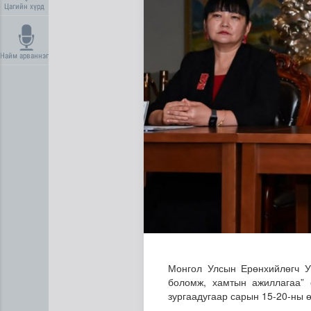
Цагийн хүрд
Найм арваннэг
Анхаарал сэрэмжээ нэмэгд
Монгол Улсын Ерөнхийлөгч У
боломж, хамтын ажиллагаа” 
зургаадугаар сарын 15-20-ны 