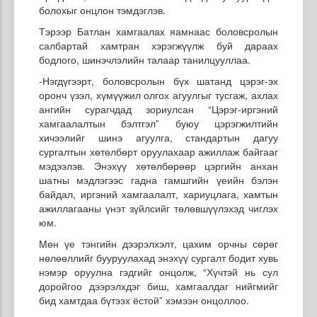
болохыг онцлон тэмдэглэв.
Тэрээр Батлан хамгаалах яамнаас боловсролын
салбартай хамтран хэрэгжүүлж буй дараах
бодлого, шинэчлэлийн талаар танилцууллаа.
-Нэгдүгээрт, боловсролын бүх шатанд цэрэг-эх
оронч үзэл, хүмүүжил олгох агуулгыг тусгаж, ахлах
ангийн сурагчдад зориулсан “Цэрэг-иргэний
хамгаалалтын бэлтгэл” буюу цэрэгжилтийн
хичээлийг шинэ агуулга, стандартын дагуу
сургалтын хөтөлбөрт оруулахаар ажиллаж байгааг
мэдээлэв. Энэхүү хөтөлбөрөөр цэргийн анхан
шатны мэдлэгээс гадна гамшгийн үеийн бэлэн
байдал, иргэний хамгаалалт, хариуцлага, хамтын
ажиллагааны үнэт зүйлсийг төлөвшүүлэхэд чиглэх
юм.
Мөн үе тэнгийн дээрэлхэлт, цахим орчны сөрөг
нөлөөллийг бууруулахад энэхүү сургалт бодит хувь
нэмэр оруулна гэдгийг онцолж, “Хүчтэй нь сул
доройгоо дээрэлхдэг биш, хамгаалдаг нийгмийг
бид хамтдаа бүтээх ёстой” хэмээн онцоллоо.