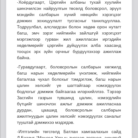
-Хоёрдугаарт, Цэргийн албаны тухай хуулийн
шинэчилсэн найруулгын төсөлд боловсрол, эрүүл
мэндийн салбарын хүний нөөцийн хэрэгцээг
дэмжих зохицуулалт тусгасныг танилцууллаа.
Тодруулбал, алслагдсан болон хөдөө орон нутагт
багш, эмч зэрэг нийгмийн зайлшгүй хэрэгцээт
мэргэжлээр гурван жил ажилласан иргэдийн
хөдөлмөрийг цэргийн дүйцүүлэх алба хаасанд
тооцох эрх зүйн орчныг бүрдүүлэхээр ажиллаж
байна.
-Гуравдугаарт, боловсролын салбарын хөгжилд
багш нарын хөдөлмөрийн үнэлэмж, нийгмийн
баталгаа чухал болохыг тэмдэглэж, багш нарын
цалин хөлсийг үе шаттайгаар нэмэгдүүлэх
бодлогыг дэмжиж байгаагаа илэрхийллээ. Тэрээр
Засгийн газрын түвшинд цалин, нэмэгдлийн
бүтцийг шинэчлэх ажлыг дэмжиж ажилласнаа
дурдан, цаашид боловсролын салбарын
ажилтнуудын цалин хөлсийг нэмэгдүүлэх саналыг
тууштай дэмжихээ мэдэгдэв.
-Илтгэлийн төгсгөлд Батлан хамгаалахын сайд
Д.Батлут “Монгол Улсын тусгаар тогтнол, аюулгүй