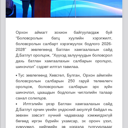
Орхон аймагт зохион байгуулагдаж буй
“Боловсролын багц хуулийн хэрэгжилт,
боловсролын салбарт хэрэгжүүлэх бодлого 2026-
2028” зөвлөгөөнд Батлан хамгаалахын сайд
Д.Батлут оролцож, “Хүүхэд залуучуудын боловсрол
дахь батлан хамгаалахын салбарын оролцоо,
шинэчлэл” сэдэвт илтгэл тавилаа.
▪️Тус зөвлөгөөнд Хөвсгөл, Булган, Орхон аймгийн
боловсролын салбарын 250 гаруй төлөөлөгч
оролцож, боловсролын салбарын эрх зүйн
шинэчлэл, цаашдын бодлогын чиглэлийн талаар
санал солилцов.
▪️ Илтгэлийн үеэр Батлан хамгаалахын сайд
Д.Батлут орчин үеийн үндэсний аюулгүй байдал нь
зөвхөн зэвсэгт хүчний чадавхаар хэмжигдэхгүй
бөгөөд иргэн бүрийн ухамсар, эх оронч үзэл,
хүмүүжил, нийгмийн эв нэгдэлд тулгуурладаг