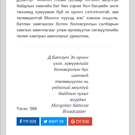
байдлын хамгийн бат бөх хэрэм бол багшийн анги
танхимд хүмүүжиж буй эх оронч сэтгэлгээтэй, зөв
төлөвшилтэй Монгол хүүхэд юм” хэмээн онцолж,
батлан хамгаалах болон боловсролын салбарын
хамтын ажиллагааг улам өргөжүүлэн хөгжүүлэхийн
төлөө хамтран ажиллахыг уриаллаа.
Д.Батлут Эх оронч
үзэл, хүмүүжлийг
боловсролын бүх
шатанд
төлөвшүүлэх нь
үндэсний аюулгүй
байдлын чухал
асуудал
Mongolian National
Үзсэн: 566
Broadcaster
ТҮГЭЭХ
ЖИРГЭХ
ТҮГЭЭХ