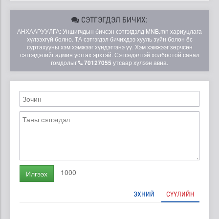
СЭТГЭГДЭЛ БИЧИХ:
АНХААРУУЛГА: Уншигчдын бичсэн сэтгэгдэлд MNB.mn хариуцлага
хүлээхгүй болно. ТА сэтгэгдэл бичихдээ хууль зүйн болон ёс
суртахууны хэм хэмжээг хүндэтгэнэ үү. Хэм хэмжээг зөрчсөн
сэтгэгдэлийг админ устгах эрхтэй. Сэтгэгдэлтэй холбоотой санал
гомдолыг
70127055
утсаар хүлээн авна.
1000
Илгээх
ЭХНИЙ
СҮҮЛИЙН