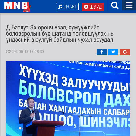
CHART
ШУУД
Д.Батлут Эх оронч үзэл, хүмүүжлийг
боловсролын бүх шатанд төлөвшүүлэх нь
үндэсний аюулгүй байдлын чухал асуудал
2026-06-13 13:08:30