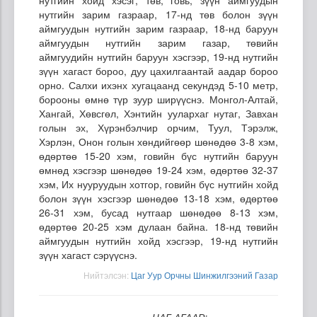
нутгийн зарим газраар, 17-нд төв болон зүүн
аймгуудын нутгийн зарим газраар, 18-нд баруун
аймгуудын нутгийн зарим газар, төвийн
аймгуудийн нутгийн баруун хэсгээр, 19-нд нутгийн
зүүн хагаст бороо, дуу цахилгаантай аадар бороо
орно. Салхи ихэнх хугацаанд секундэд 5-10 метр,
борооны өмнө түр зуур ширүүснэ. Монгол-Алтай,
Хангай, Хөвсгөл, Хэнтийн уулархаг нутаг, Завхан
голын эх, Хүрэнбэлчир орчим, Туул, Тэрэлж,
Хэрлэн, Онон голын хөндийгөөр шөнөдөө 3-8 хэм,
өдөртөө 15-20 хэм, говийн бүс нутгийн баруун
өмнөд хэсгээр шөнөдөө 19-24 хэм, өдөртөө 32-37
хэм, Их нууруудын хотгор, говийн бүс нутгийн хойд
болон зүүн хэсгээр шөнөдөө 13-18 хэм, өдөртөө
26-31 хэм, бусад нутгаар шөнөдөө 8-13 хэм,
өдөртөө 20-25 хэм дулаан байна. 18-нд төвийн
аймгуудын нутгийн хойд хэсгээр, 19-нд нутгийн
зүүн хагаст сэрүүснэ.
Нийтэлсэн:
Цаг Уур Орчны Шинжилгээний Газар
ЦАГ АГААР: