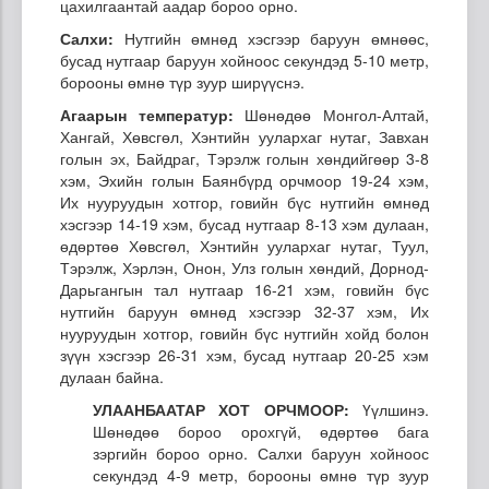
цахилгаантай аадар бороо орно.
Салхи:
Нутгийн өмнөд хэсгээр баруун өмнөөс,
бусад нутгаар баруун хойноос секундэд 5-10 метр,
борооны өмнө түр зуур ширүүснэ.
Агаарын температур:
Шөнөдөө Монгол-Алтай,
Хангай, Хөвсгөл, Хэнтийн уулархаг нутаг, Завхан
голын эх, Байдраг, Тэрэлж голын хөндийгөөр 3-8
хэм, Эхийн голын Баянбүрд орчмоор 19-24 хэм,
Их нууруудын хотгор, говийн бүс нутгийн өмнөд
хэсгээр 14-19 хэм, бусад нутгаар 8-13 хэм дулаан,
өдөртөө Хөвсгөл, Хэнтийн уулархаг нутаг, Туул,
Тэрэлж, Хэрлэн, Онон, Улз голын хөндий, Дорнод-
Дарьгангын тал нутгаар 16-21 хэм, говийн бүс
нутгийн баруун өмнөд хэсгээр 32-37 хэм, Их
нууруудын хотгор, говийн бүс нутгийн хойд болон
зүүн хэсгээр 26-31 хэм, бусад нутгаар 20-25 хэм
дулаан байна.
УЛААНБААТАР ХОТ ОРЧМООР:
Үүлшинэ.
Шөнөдөө бороо орохгүй, өдөртөө бага
зэргийн бороо орно. Салхи баруун хойноос
секундэд 4-9 метр, борооны өмнө түр зуур