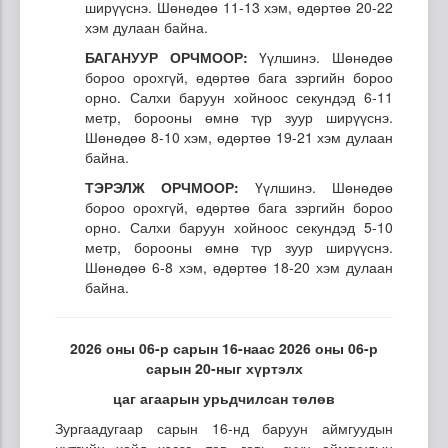
ширүүснэ. Шөнөдөө 11-13 хэм, өдөртөө 20-22
хэм дулаан байна.
БАГАНУУР ОРЧМООР:
Үүлшинэ. Шөнөдөө
бороо орохгүй, өдөртөө бага зэргийн бороо
орно. Салхи баруун хойноос секундэд 6-11
метр, борооны өмнө түр зуур ширүүснэ.
Шөнөдөө 8-10 хэм, өдөртөө 19-21 хэм дулаан
байна.
ТЭРЭЛЖ ОРЧМООР:
Үүлшинэ. Шөнөдөө
бороо орохгүй, өдөртөө бага зэргийн бороо
орно. Салхи баруун хойноос секундэд 5-10
метр, борооны өмнө түр зуур ширүүснэ.
Шөнөдөө 6-8 хэм, өдөртөө 18-20 хэм дулаан
байна.
2026 оны 06-р сарын 16-наас 2026 оны 06-р
сарын 20-ныг хүртэлх
цаг агаарын урьдчилсан төлөв
Зургаадугаар сарын 16-нд баруун аймгуудын
нутгийн хойд хэсэг, төв, говь, зүүн аймгуудын