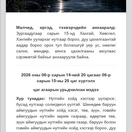
Малчид, иргэд, тээвэрчдийн анхааралд:
Зургаадугаар сарын 15-нд Хангай, Хөвсгөл,
Хэнтийн уулархаг нутгаар бороо, дуу цахилгаантай
аадар бороо орох тул болзошгүй үер ус, нөөлөг
салхи, мөндөр, аянга цахилгааны аюулаас
сэрэмжтэй байхыг анхааруулж байна.
2026 оны 06-р сарын 14-ний 20 цагаас 06-р
сарын 15-ны 20 цаг хүртэлх
цаг агаарын урьдчилсан мэдээ
Хур тунадас:
Нутгийн хойд хэсгээр үүлэрхэг,
бусад нутгаар солигдмол үүлтэй. Шөнөдөө баруун
аймгуудын нутгийн хойд хэсэг, төв, зүүн, говийн
аймгуудын нутгийн зарим газраар, өдөртөө төв,
зүүн аймгуудын нутгийн зарим газар, баруун болон
говийн аймгуудын нутгийн хойд хэсгээр бороо, дуу