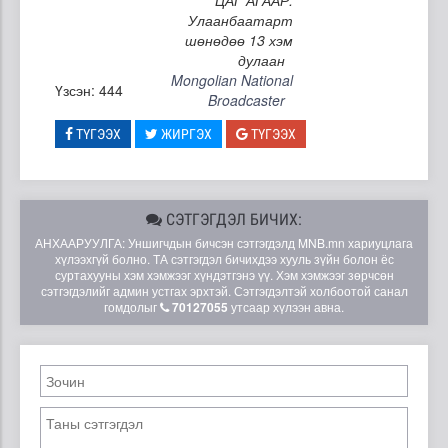
Улаанбаатарт
шөнөдөө 13 хэм
дулаан
Mongolian National
Үзсэн: 444
Broadcaster
ТҮГЭЭХ
ЖИРГЭХ
ТҮГЭЭХ
СЭТГЭГДЭЛ БИЧИХ:
АНХААРУУЛГА: Уншигчдын бичсэн сэтгэгдэлд MNB.mn хариуцлага
хүлээхгүй болно. ТА сэтгэгдэл бичихдээ хууль зүйн болон ёс
суртахууны хэм хэмжээг хүндэтгэнэ үү. Хэм хэмжээг зөрчсөн
сэтгэгдэлийг админ устгах эрхтэй. Сэтгэгдэлтэй холбоотой санал
гомдолыг
70127055
утсаар хүлээн авна.