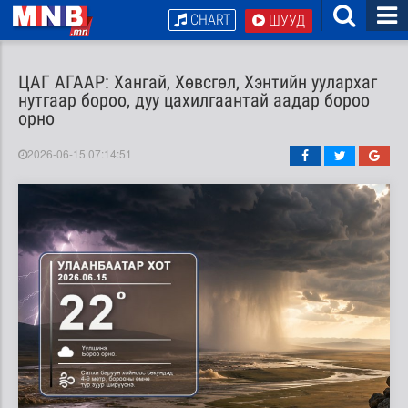
CHART
ШУУД
ЦАГ АГААР: Хангай, Хөвсгөл, Хэнтийн уулархаг
нутгаар бороо, дуу цахилгаантай аадар бороо
орно
2026-06-15 07:14:51