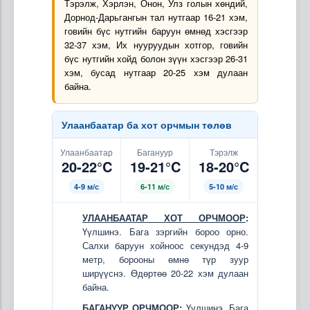
Тэрэлж, Хэрлэн, Онон, Улз голын хөндий,
Дорнод-Дарьгангын тал нутгаар 16-21 хэм,
говийн бүс нутгийн баруун өмнөд хэсгээр
32-37 хэм, Их нууруудын хотгор, говийн
бүс нутгийн хойд болон зүүн хэсгээр 26-31
хэм, бусад нутгаар 20-25 хэм дулаан
байна.
Улаанбаатар ба хот орчмын төлөв
Улаанбаатар
Багануур
Тэрэлж
20-22°C
19-21°C
18-20°C
4-9 м/с
6-11 м/с
5-10 м/с
УЛААНБААТАР ХОТ ОРЧМООР
:
Үүлшинэ. Бага зэргийн бороо орно.
Салхи баруун хойноос секундэд 4-9
метр, борооны өмнө түр зуур
ширүүснэ. Өдөртөө 20-22 хэм дулаан
байна.
БАГАНУУР ОРЧМООР
:
Үүлшинэ. Бага