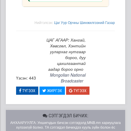
Нийтэлсэн:
Цаг Уур Орчны Шинжилгээний Газар
ЦАГ АГААР: Хангай,
Хөвсгөл, Хэнтийн
уулархаг нутгаар
бороо, дуу
цахилгаантай
аадар бороо орно
Mongolian National
Үзсэн: 443
Broadcaster
ТҮГЭЭХ
ЖИРГЭХ
ТҮГЭЭХ
СЭТГЭГДЭЛ БИЧИХ:
АНХААРУУЛГА: Уншигчдын бичсэн сэтгэгдэлд MNB.mn хариуцлага
хүлээхгүй болно. ТА сэтгэгдэл бичихдээ хууль зүйн болон ёс