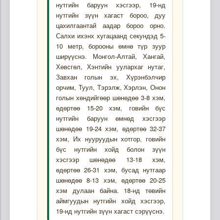
нутгийн баруун хэсгээр, 19-нд
нутгийн зүүн хагаст бороо, дуу
цахилгаантай аадар бороо орно.
Салхи ихэнх хугацаанд секундэд 5-
10 метр, борооны өмнө түр зуур
ширүүснэ. Монгол-Алтай, Хангай,
Хөвсгөл, Хэнтийн уулархаг нутаг,
Завхан голын эх, Хүрэнбэлчир
орчим, Туул, Тэрэлж, Хэрлэн, Онон
голын хөндийгөөр шөнөдөө 3-8 хэм,
өдөртөө 15-20 хэм, говийн бүс
нутгийн баруун өмнөд хэсгээр
шөнөдөө 19-24 хэм, өдөртөө 32-37
хэм, Их нууруудын хотгор, говийн
бүс нутгийн хойд болон зүүн
хэсгээр шөнөдөө 13-18 хэм,
өдөртөө 26-31 хэм, бусад нутгаар
шөнөдөө 8-13 хэм, өдөртөө 20-25
хэм дулаан байна. 18-нд төвийн
аймгуудын нутгийн хойд хэсгээр,
19-нд нутгийн зүүн хагаст сэрүүснэ.