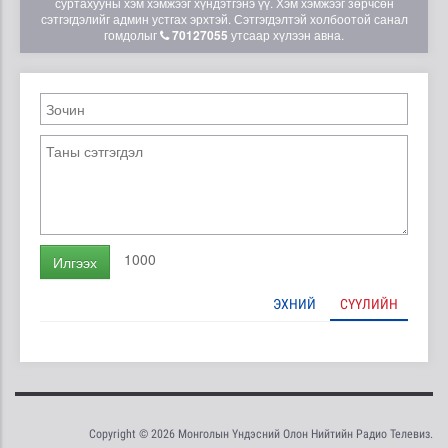
суртахууны хэм хэмжээг хүндэтгэнэ үү. Хэм хэмжээг зөрчсөн
сэтгэгдэлийг админ устгах эрхтэй. Сэтгэгдэлтэй холбоотой санал
гомдолыг
70127055
утсаар хүлээн авна.
1000
Илгээх
ЭХНИЙ
СҮҮЛИЙН
Copyright © 2026 Монголын Үндэсний Олон Нийтийн Радио Телевиз.