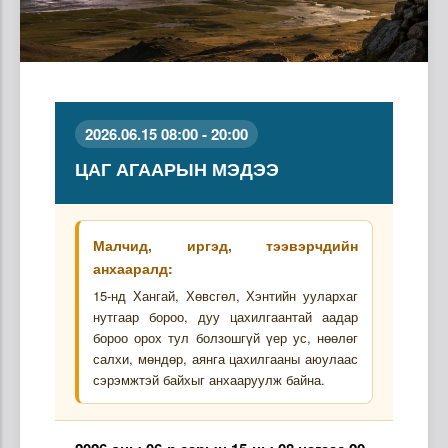
2026.06.15 08:00 - 20:00
ЦАГ АГААРЫН МЭДЭЭ
Малчид, иргэд, тээвэрчдийн
анхааралд:
15-нд Хангай, Хөвсгөл, Хэнтийн уулархаг
нутгаар бороо, дуу цахилгаантай аадар
бороо орох тул болзошгүй үер ус, нөөлөг
салхи, мөндөр, аянга цахилгааны аюулаас
сэрэмжтэй байхыг анхааруулж байна.