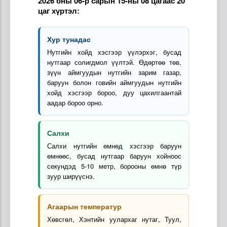
2026 оны 06-р сарын 15-ны 08 цагаас 20
цаг хүртэл
:
Хур тунадас
Нутгийн хойд хэсгээр үүлэрхэг, бусад
нутгаар солигдмол үүлтэй. Өдөртөө төв,
зүүн аймгуудын нутгийн зарим газар,
баруун болон говийн аймгуудын нутгийн
хойд хэсгээр бороо, дуу цахилгаантай
аадар бороо орно.
Салхи
Салхи нутгийн өмнөд хэсгээр баруун
өмнөөс, бусад нутгаар баруун хойноос
секундэд 5-10 метр, борооны өмнө түр
зуур ширүүснэ.
Агаарын температур
Хөвсгөл, Хэнтийн уулархаг нутаг, Туул,