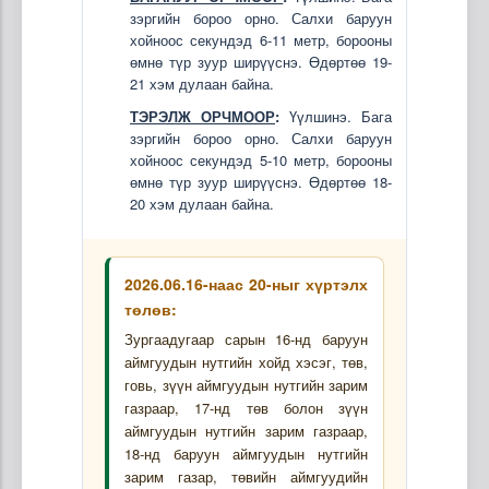
зэргийн бороо орно. Салхи баруун
хойноос секундэд 6-11 метр, борооны
өмнө түр зуур ширүүснэ. Өдөртөө 19-
21 хэм дулаан байна.
ТЭРЭЛЖ ОРЧМООР
:
Үүлшинэ. Бага
зэргийн бороо орно. Салхи баруун
хойноос секундэд 5-10 метр, борооны
өмнө түр зуур ширүүснэ. Өдөртөө 18-
20 хэм дулаан байна.
2026.06.16-наас 20-ныг хүртэлх
төлөв:
Зургаадугаар сарын 16-нд баруун
аймгуудын нутгийн хойд хэсэг, төв,
говь, зүүн аймгуудын нутгийн зарим
газраар, 17-нд төв болон зүүн
аймгуудын нутгийн зарим газраар,
18-нд баруун аймгуудын нутгийн
зарим газар, төвийн аймгуудийн