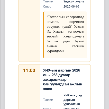
Үндсэн хууль
Танхим
2026-06-16
Огноо
“Тогтоолын хавсралтад
нэмэлт, өөрчлөлт
оруулах тухай” Улсын
Их Хурлын тогтоолын
төслийг хэлэлцүүлэгт
бэлтгэх үүрэг бүхий
ажлын хэсгийн
хуралдаан
11:00
УИХ-ын даргын 2026
оны 263 дугаар
захирамжаар
байгуулагдсан ажлын
хэсэг
УИХ-ын дэд
даргын
Танхим
уулзалтын
2026-06-16
Огноо