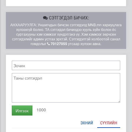
СЭТГЭГДЭЛ БИЧИХ:
АНХААРУУЛГА: Уншигчдын бичсэн сэтгэгдэлд MNB.mn хариуцлага
хүлээхгүй болно. ТА сэтгэгдэл бичихдээ хууль зүйн болон ёс
суртахууны хэм хэмжээг хүндэтгэнэ үү. Хэм хэмжээг зөрчсөн
сэтгэгдэлийг админ устгах эрхтэй. Сэтгэгдэлтэй холбоотой санал
гомдолыг
70127055
утсаар хүлээн авна.
1000
Илгээх
ЭХНИЙ
СҮҮЛИЙН