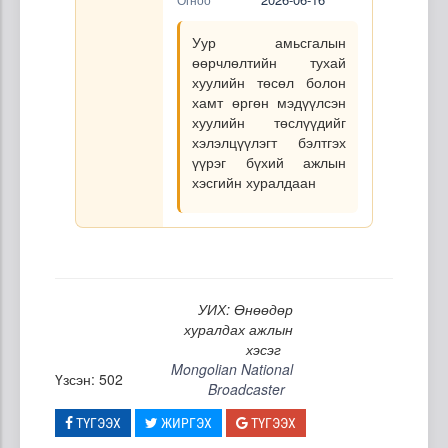
Уур амьсгалын
өөрчлөлтийн тухай
хуулийн төсөл болон
хамт өргөн мэдүүлсэн
хуулийн төслүүдийг
хэлэлцүүлэгт бэлтгэх
үүрэг бүхий ажлын
хэсгийн хуралдаан
УИХ: Өнөөдөр
хуралдах ажлын
хэсэг
Mongolian National
Үзсэн: 502
Broadcaster
ТҮГЭЭХ
ЖИРГЭХ
ТҮГЭЭХ