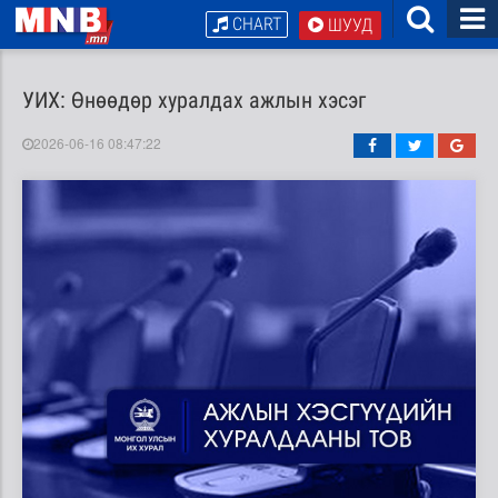
CHART
ШУУД
УИХ: Өнөөдөр хуралдах ажлын хэсэг
2026-06-16 08:47:22