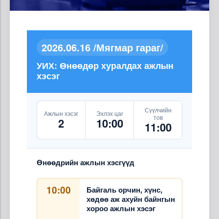
2026.06.16 /Мягмар гараг/
УИХ: Өнөөдөр хуралдах ажлын
хэсэг
Сүүлчийн
Ажлын хэсэг
Эхлэх цаг
тов
2
10:00
11:00
Өнөөдрийн ажлын хэсгүүд
10:00
Байгаль орчин, хүнс,
хөдөө аж ахуйн байнгын
хороо ажлын хэсэг