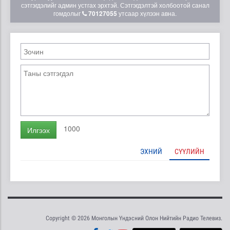
сэтгэгдэлийг админ устгах эрхтэй. Сэтгэгдэлтэй холбоотой санал
гомдолыг
70127055
утсаар хүлээн авна.
1000
Илгээх
ЭХНИЙ
СҮҮЛИЙН
Copyright © 2026 Монголын Үндэсний Олон Нийтийн Радио Телевиз.