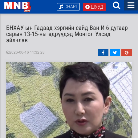
CHART
ШУУД
БНХАУ-ын Гадаад хэргийн сайд Ван И 6 дугаар
сарын 13-15-ны өдрүүдэд Монгол Улсад
айлчлав
2026-06-16 11:32:28