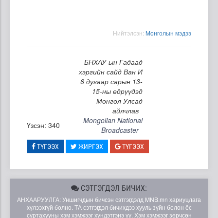
Нийтэлсэн:
Moнголын мэдээ
БНХАУ-ын Гадаад
хэргийн сайд Ван И
6 дугаар сарын 13-
15-ны өдрүүдэд
Монгол Улсад
айлчлав
Mongolian National
Үзсэн: 340
Broadcaster
ТҮГЭЭХ
ЖИРГЭХ
ТҮГЭЭХ
СЭТГЭГДЭЛ БИЧИХ:
АНХААРУУЛГА: Уншигчдын бичсэн сэтгэгдэлд MNB.mn хариуцлага
хүлээхгүй болно. ТА сэтгэгдэл бичихдээ хууль зүйн болон ёс
суртахууны хэм хэмжээг хүндэтгэнэ үү. Хэм хэмжээг зөрчсөн