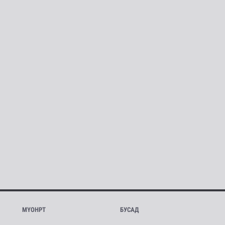
МҮОНРТ
БУСАД