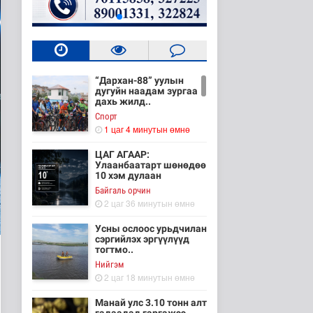
“Дархан-88” уулын
дугуйн наадам зургаа
дахь жилд..
Cпорт
1 цаг 4 минутын өмнө
ЦАГ АГААР:
Улаанбаатарт шөнөдөө
10 хэм дулаан
Байгаль орчин
2 цаг 36 минутын өмнө
Усны ослоос урьдчилан
сэргийлэх эргүүлүүд
тогтмо..
Нийгэм
2 цаг 18 минутын өмнө
Манай улс 3.10 тонн алт