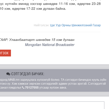
бүс нутгийн өмнөд хэсгээр шөнөдөө 11-16 хэм, өдөртөө 23-28
10 хэм, өдөртөө 17-22 хэм дулаан байна.
Нийтэлсэн:
Цаг Уур Орчны Шинжилгээний Газар
ГААР: Улаанбаатарт шөнөдөө 15 хэм дулаан
Mongolian National Broadcaster
ҮГЭЭХ
СЭТГЭГДЭЛ БИЧИХ:
элд MNB.mn хариуцлага хүлээхгүй болно. ТА сэтгэгдэл бичихдээ хууль зүйн
гэнэ үү. Хэм хэмжээг зөрчсөн сэтгэгдэлийг админ устгах эрхтэй. Сэтгэгдэлтэй
санал гомдолыг
70127055
утсаар хүлээн авна.