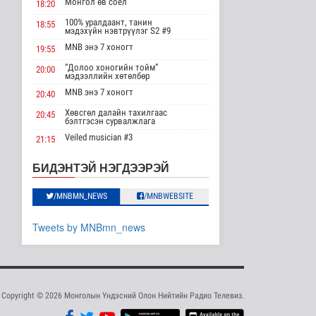
Монгол өв соёл
18:20
эрхлэгчдийг дэмжих
инкубат..
100% уралдаант, танин
18:55
мэдэхүйн нэвтрүүлэг S2 #9
Нийгэм
2026-08-08 17:16
MNB энэ 7 хоногт
19:55
“Долоо хоногийн тойм”
20:00
Сүхбаатар суманд
мэдээллийн хөтөлбөр
баригдаж буй 70 МВт-
ын хүчин ча..
MNB энэ 7 хоногт
20:40
Улс төр
Хөвсгөл далайн тахилгаас
20:45
2026-08-08 17:02
бэлтгэсэн сурвалжлага
Veiled musician #3
21:15
Газрын тосны
агуулахууд эхнээсээ
“Inda house 1” МУСК
22:00
БИДЭНТЭЙ НЭГДЭЭРЭЙ
ашиглалтад орох..
“Гэрэлтэй цонх” үдшийн
23:35
Улс төр
хөтөлбөр
2026-08-08 15:56
/MNBMN_NEWS
/MNBWEBSITE
ЦАГ АГААР:
Tweets by MNBmn_news
Улаанбаатарт шөнөдөө
21 хэм дулаан
Байгаль орчин
2026-08-08 15:01
Хүүхдийн эрүүл,
Copyright © 2026 Монголын Үндэсний Олон Нийтийн Радио Телевиз.
аюулгүй орчинд