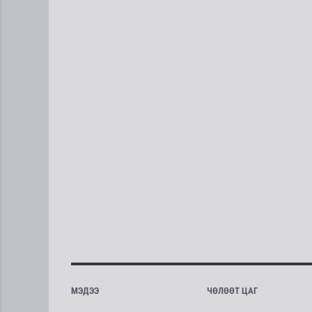
МЭДЭЭ
ЧӨЛӨӨТ ЦАГ