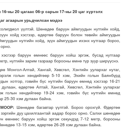
 16-ны 20 цагаас 06-р сарын 17-ны 20 цаг хүртэлх
цаг агаарын урьдчилсан мэдээ
солигдмол үүлтэй. Шөнөдөө баруун аймгуудын нутгийн хойд,
руун хойд хэсгээр, өдөртөө баруун болон төвийн аймгуудын
аймгуудын нутгийн хойд, зүүн аймгуудын ихэнх нутгаар бороо,
 орно.
хэсгээр баруун өмнөөс баруун хойш эргэж, бусад нутгаар
 сан” тусгай үзэсгэлэн нээгдлээ
етр, нутгийн зарим газраар борооны өмнө түр зуур ширүүснэ.
ө Монгол-Алтай, Хангай, Хөвсгөл, Хэнтийн уулархаг нутаг,
Тэрэлж голын хөндийгөөр 5-10 хэм, Эхийн голын Баянбүрд
дын хотгор, говийн бүс нутгийн баруун өмнөд хэсгээр 16-21
 дулаан, өдөртөө Алтай, Хангай, Хөвсгөл, Хэнтийн уулархаг
элж голын хөндийгөөр 19-24 хэм, говийн бүс нутгийн өмнөд
аар 25-30 хэм дулаан байна.
ЧМООР:
Шөнөдөө багавтар үүлтэй. Бороо орохгүй. Өдөртөө
 зэргийн дуу цахилгаантай аадар бороо орно. Салхи шөнөдөө
ун өмнөөс баруун хойш эргэж секундэд 7-12 метр, борооны
Шөнөдөө 13-15 хэм, өдөртөө 26-28 хэм дулаан байна.