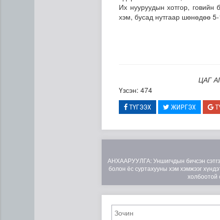
Их нууруудын хотгор, говийн 
хэм, бусад нутгаар шөнөдөө 5-
ЦАГ А
Үзсэн: 474
ТҮГЭЭХ
ЖИРГЭХ
Т
АНХААРУУЛГА: Уншигчдын бичсэн сэтгэгд
болон ёс суртахууны хэм хэмжээг хүндэт
холбоотой 