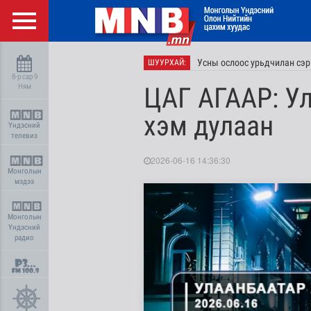
Усны ослоос урьдчилан сэр
ШУУРХАЙ:
8-р сар 9
Ням
ЦАГ АГААР: У
хэм дулаан
Үндэсний
телевиз
2026-06-16 14:36:30
Монголын
мэдээ
Монголын
Үндэсний
радио