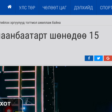
УЛС ТӨР
ЧӨЛӨӨТ ЦАГ
ДЭЛХИЙД
СПОР
гийлэх эргүүлүүд тогтмол ажиллаж байна
лаанбаатарт шөнөдөө 15