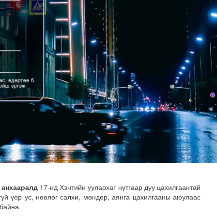
адаадад гаргажээ
 анхааралд
17-нд Хэнтийн уулархаг нутгаар дуу цахилгаантай
үй үер ус, нөөлөг салхи, мөндөр, аянга цахилгааны аюулаас
байна.