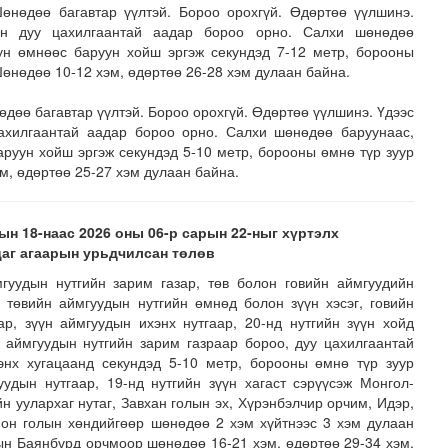
нөдөө багавтар үүлтэй. Бороо орохгүй. Өдөртөө үүлшинэ.
йн дуу цахилгаантай аадар бороо орно. Салхи шөнөдөө
ун өмнөөс баруун хойш эргэж секундэд 7-12 метр, борооны
Шөнөдөө 10-12 хэм, өдөртөө 26-28 хэм дулаан байна.
дөө багавтар үүлтэй. Бороо орохгүй. Өдөртөө үүлшинэ. Үдээс
цахилгаантай аадар бороо орно. Салхи шөнөдөө баруунаас,
руун хойш эргэж секундэд 5-10 метр, борооны өмнө түр зуур
м, өдөртөө 25-27 хэм дулаан байна.
ын 18-наас 2026 оны 06-р сарын 22-ныг хүртэлх
 маргааш эхэлнэ
цаг агаарын урьдчилсан төлөв
гуудын нутгийн зарим газар, төв болон говийн аймгуудийн
д төвийн аймгуудын нутгийн өмнөд болон зүүн хэсэг, говийн
ар, зүүн аймгуудын ихэнх нутгаар, 20-нд нутгийн зүүн хойд
н аймгуудын нутгийн зарим газраар бороо, дуу цахилгаантай
энх хугацаанд секундэд 5-10 метр, борооны өмнө түр зуур
уудын нутгаар, 19-нд нутгийн зүүн хагаст сэрүүсэж Монгол-
йн уулархаг нутаг, Завхан голын эх, Хүрэнбэлчир орчим, Идэр,
Онон голын хөндийгөөр шөнөдөө 2 хэм хүйтнээс 3 хэм дулаан
ын Баянбүрд орчмоор шөнөдөө 16-21 хэм, өдөртөө 29-34 хэм,