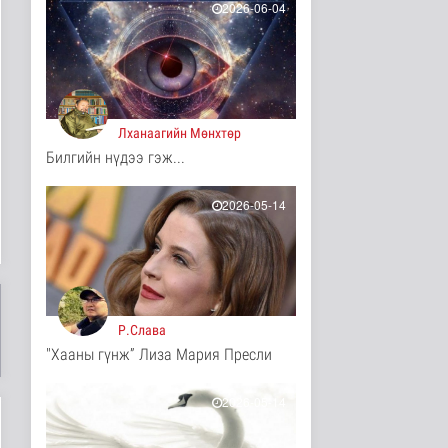
2026-06-04
7 цаг 57 минутын өмнө
Турк, Саудын Араб,
Пакистан улсууд
батлан хамгаа..
7 цагийн өмнө
Дэлхийд
Лханаагийн Мөнхтөр
"Онцгой амралт-2026"
Билгийн нүдээ гэж...
реалити шоуны зургийг
авч э..
2026-05-14
Нийгэм
7 цаг 3 минутын өмнө
Монгол-Оросын зэвсэгт
хүчний байлдааны
буудлагат..
Нийгэм
7 цаг 5 минутын өмнө
Р.Слава
"Хааны гүнж” Лиза Мария Пресли
Цагааннуур суманд 23
мянга гаруй га талбайд
тари..
2026-05-14
Нийгэм
7 цаг 10 минутын өмнө