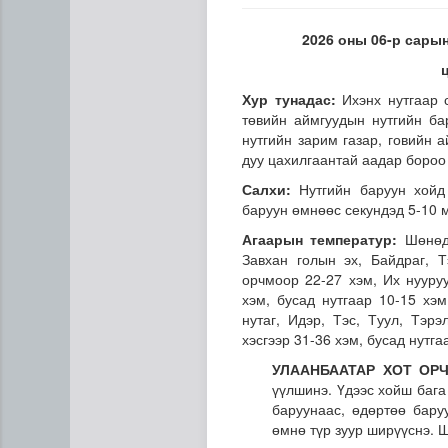
2026 оны 06-р сарын
Хур тунадас:
Ихэнх нутгаар 
төвийн аймгуудын нутгийн ба
нутгийн зарим газар, говийн 
дуу цахилгаантай аадар бороо
Салхи:
Нутгийн баруун хойд 
“Дүрслэх урлагийн оюуны өв
баруун өмнөөс секундэд 5-10 м
Агаарын температур:
Шөнөдө
Завхан голын эх, Байдраг, 
орчмоор 22-27 хэм, Их нууруу
хэм, бусад нутгаар 10-15 хэм
нутаг, Идэр, Тэс, Туул, Тэр
хэсгээр 31-36 хэм, бусад нутг
УЛААНБААТАР ХОТ ОР
үүлшинэ. Үдээс хойш бага
баруунаас, өдөртөө бару
өмнө түр зуур ширүүснэ. 