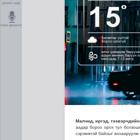
Цагийн хүрд
Найм арваннэг
Манай улс 3.10 тонн алт г
Малчид, иргэд, тээвэрчдийн
аадар бороо орох тул болзошг
сэрэмжтэй байхыг анхааруулж 