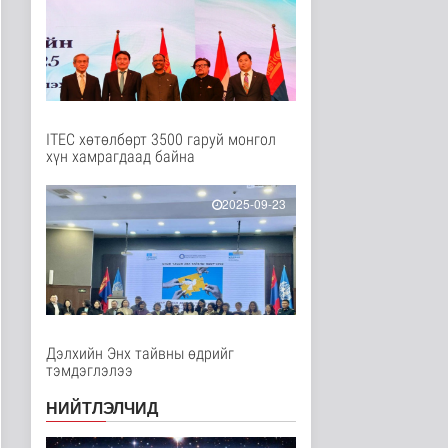
Нийгэм
6 цаг 33 минутын өмнө
"Сэлэнгэ-2026” хээрийн
сургууль амжилттай
явагда..
Нийгэм
6 цаг 18 минутын өмнө
ITEC хөтөлбөрт 3500 гаруй монгол
хүн хамрагдаад байна
Испани улс
цагаачлалын
маргааны улмаас
2025-09-23
Италиас и..
Дэлхийд
7 цаг 51 минутын өмнө
БНСУ залуу хосуудыг
гэрлэлтээ
бүртгүүлэхээс зайл..
Дэлхийд
Дэлхийн Энх тайвны өдрийг
7 цаг 54 минутын өмнө
тэмдэглэлээ
Иргэд: Хичээлийн
НИЙТЛЭЛЧИД
хэрэгслийн үнэ багагүй
нэмэгдсэ..
Нийгэм