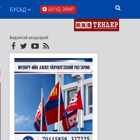
Т
БУСАД
ШУУД ЭФИР
Бидэнтэй нэгдээрэй: