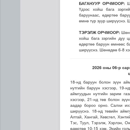
БАГАНУУР ОРЧМООР:
Шө
Үдээс хойш бага зэрги
баруунаас, өдөртөө бару
өмнө түр зуур ширүүснэ. 
ТЭРЭЛЖ ОРЧМООР:
Шөнө
хойш бага зэргийн дуу 
өдөртөө баруун өмнөөс ба
ширүүснэ. Шөнөдөө 6-8 хэ
2026 оны 06-р сар
Цэцэрлэгийн цахим бүртгэл
18-нд баруун болон зүүн айм
нутгийн баруун хэсгээр, 19-н
аймгуудын нутгийн зарим газ
хэсгээр, 21-нд төв болон зүү
аадар бороо орно. Салхи их
ширүүснэ. 18-нд төвийн аймг
Алтай, Хангай, Хөвсгөл, Хэнти
Тэс, Туул, Тэрэлж, Хэрлэн, 
өдөртөө 10-15 хэм, Эхийн гол