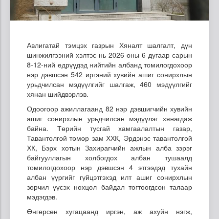
Авлигатай тэмцэх газрын Хяналт шалгалт, дүн
шинжилгээний хэлтэс нь 2026 оны 6 дугаар сарын
8-12-ний өдрүүдэд нийтийн албанд томилогдохоор
нэр дэвшсэн 542 иргэний хувийн ашиг сонирхлын
урьдчилсан мэдүүлгийг шалгаж, 460 мэдүүлгийг
хянан шийдвэрлэв.
Одоогоор ажиллагаанд 82 нэр дэвшигчийн хувийн
ашиг сонирхлын урьдчилсан мэдүүлэг хянагдаж
байна. Төрийн тусгай хамгаалалтын газар,
Тавантолгой төмөр зам ХХК, Эрдэнэс тавантолгой
ХК, Бэрх хотын Захирагчийн ажлын алба зэрэг
байгууллагын холбогдох албан тушаалд
томилогдохоор нэр дэвшсэн 4 этгээдэд тухайн
албан үүргийг гүйцэтгэхэд илт ашиг сонирхлын
зөрчил үүсэх нөхцөл байдал тогтоогдсон талаар
мэдэгдэв.
Өнгөрсөн хугацаанд иргэн, аж ахуйн нэгж,