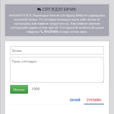
СЭТГЭГДЭЛ БИЧИХ:
АНХААРУУЛГА: Уншигчдын бичсэн сэтгэгдэлд MNB.mn хариуцлага
хүлээхгүй болно. ТА сэтгэгдэл бичихдээ хууль зүйн болон ёс
суртахууны хэм хэмжээг хүндэтгэнэ үү. Хэм хэмжээг зөрчсөн
сэтгэгдэлийг админ устгах эрхтэй. Сэтгэгдэлтэй холбоотой санал
гомдолыг
70127055
утсаар хүлээн авна.
1000
Илгээх
ЭХНИЙ
СҮҮЛИЙН