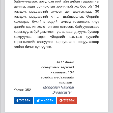
байгууллагаас ирүүлсэн нийтийн албан тушаалтны
авлига, ашиг сонирхлын зөрчилтэй холбоотой 134
гомдол, мэдээллийг хүлээн авч шалгаснаас 30
гомдол, мэдээллийг хянан шийдвэрлэв. Өөрийн
хамаарал бүхий этгээдийг ажилд томилсон, илүү
цагийн цалин хөлс тогтмол олгосон, байгууллагаас
хэрэгжүүлж буй дэмжлэг туслалцаанд хууль бусаар
хамруулсан зэрэг үйлдлийг шалгаж хуулийн
хэрэгжилтийг хангуулах, хариуцлага тооцуулахаар
албан бичиг хүргүүлэв.
АТГ: Ашиг
сонирхлын зөрчилд
хамаарах 134
гомдол мэдээллийг
шалгав
Mongolian National
Үзсэн: 352
Broadcaster
ТҮГЭЭХ
ЖИРГЭХ
ТҮГЭЭХ