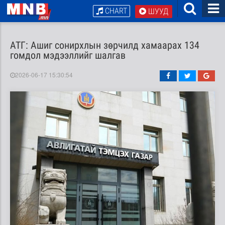
CHART
ШУУД
АТГ: Ашиг сонирхлын зөрчилд хамаарах 134
гомдол мэдээллийг шалгав
2026-06-17 15:30:54