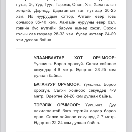
нутаг, Эг, Үүр, Туул, Тэрэлж, Онон, Улз, Халх голын
хөндий, Дорнод, Дарьгангын тал нутгаар 20-25
хэм, Их нууруудын хотгор, Алтайн өвөр говь
орчмоор 35-40 хэм, Хангайн нурууны өвөр бэл,
говийн бүс нутгийн баруун өмнөд хэсэг, Орхон
голын сав газраар 28-33 хэм, бусад нутгаар 24-29
хэм дулаан байна.
УЛААНБААТАР ХОТ ОРЧМООР:
Үүлшинэ. Бороо орохгүй. Салхи хойноос
секундэд 4-9 метр. Өдөртөө 23-25 хэм
дулаан байна.
БАГАНУУР ОРЧМООР:
Үүлшинэ. Бороо
орохгүй. Салхи хойноос секундэд 4-9
метр. Өдөртөө 24-26 хэм дулаан байна.
ТЭРЭЛЖ ОРЧМООР:
Үүлшинэ. Дуу
цахилгаантай бага зэргийн аадар бороо
орно. Салхи хойноос секундэд 2-7 метр.
Өдөртөө 22-24 хэм дулаан байна.