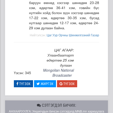
баруун өмнөд хэсгээр шөнөдөө 23-28
хэм, өдөртөө 36-41 хэм, говийн бүс
нутгийн хойд болон зүүн хэсгээр шөнөдөө
17-22 хэм, өдөртөө 30-35 хэм, бусад
нутгаар шөнөдөө 12-17 хэм, өдөртөө 24-
29 хэм дулаан байна.
Нийтэлсэн:
Цаг Уур Орчны Шинжилгээний Газар
ЦАГ АГААР:
Улаанбаатарт
өдөртөө 25 хэм
дулаан
Mongolian National
Үзсэн: 345
Broadcaster
ТҮГЭЭХ
ЖИРГЭХ
ТҮГЭЭХ
СЭТГЭГДЭЛ БИЧИХ:
АНХААРУУЛГА: Уншигчдын бичсэн сэтгэгдэлд MNB.mn хариуцлага