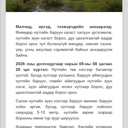
Малчид, иргэд, тээвэрчдийн анхааралд:
Өнөөдөр нутгийн баруун хагаст халуун үргэлжилж,
нутгийн зүүн хагаст бороо, дуу цахилгаатай аадар
бороо орох тул болзошгүй мөндөр, нөөлөг салхи,
үер, усны аюулаас сэрэмжтэй байхыг анхааруулж
байна.
2026 оны долоодугаар сарын 05-ны 08 цагаас
20 цаг хүртэл:
Нутгийн төв хэсгээр багавтар
үүлтэй, бусад нутгаар үүлшинэ. Баруун аймгуудын
нутгийн баруун, говийн аймгуудын нутгийн зүүн
хэсэг, зүүн аймгуудын ихэнх нутгаар бороо, дуу
цахилгаантай аадар бороо орно.
Салхи нутгийн зүүн хэсгээр баруун өмнөөс баруун
хойш эргэж, бусад нутгаар баруун хойноос
секундэд 5-10 метр, нутгийн зарим газраар
борооны өмнө түр зуур ширүүснэ.
Агаарын температур Хөвсгөл, Хэнтийн уулархаг