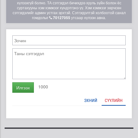
хүлээхгүй болно. ТА сэтгэгдэл бичихдээ хууль зүйн болон ёс
суртахууны хэм хэмжээг хүндэтгэнэ үү. Хэм хэмжээг зөрчсөн
сэтгэгдэлийг админ устгах эрхтэй. Сэтгэгдэлтэй холбоотой санал
гомдолыг
70127055
утсаар хүлээн авна.
1000
Илгээх
ЭХНИЙ
СҮҮЛИЙН