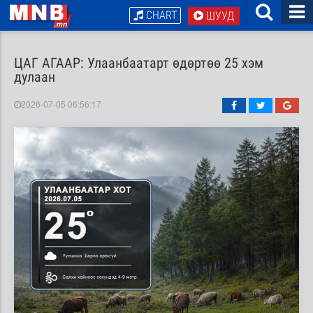
CHART
ШУУД
ЦАГ АГААР: Улаанбаатарт өдөртөө 25 хэм
дулаан
2026-07-05 06:56:17