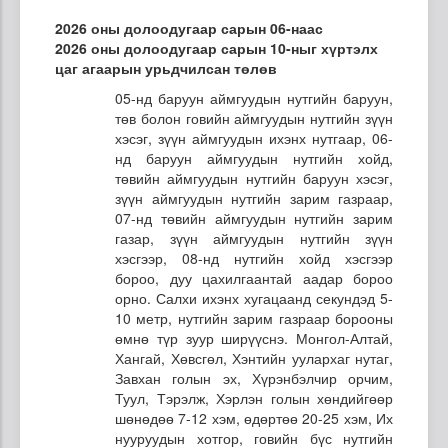
2026 оны долоодугаар сарын 06-наас
2026 оны долоодугаар сарын 10-ныг хүртэлх
цаг агаарын урьдчилсан төлөв
05-нд баруун аймгуудын нутгийн баруун,
төв болон говийн аймгуудын нутгийн зүүн
хэсэг, зүүн аймгуудын ихэнх нутгаар, 06-
нд баруун аймгуудын нутгийн хойд,
төвийн аймгуудын нутгийн баруун хэсэг,
зүүн аймгуудын нутгийн зарим газраар,
07-нд төвийн аймгуудын нутгийн зарим
газар, зүүн аймгуудын нутгийн зүүн
хэсгээр, 08-нд нутгийн хойд хэсгээр
бороо, дуу цахилгаантай аадар бороо
орно. Салхи ихэнх хугацаанд секундэд 5-
10 метр, нутгийн зарим газраар борооны
өмнө түр зуур ширүүснэ. Монгол-Алтай,
Хангай, Хөвсгөл, Хэнтийн уулархаг нутаг,
Завхан голын эх, Хүрэнбэлчир орчим,
Туул, Тэрэлж, Хэрлэн голын хөндийгөөр
шөнөдөө 7-12 хэм, өдөртөө 20-25 хэм, Их
нууруудын хотгор, говийн бүс нутгийн