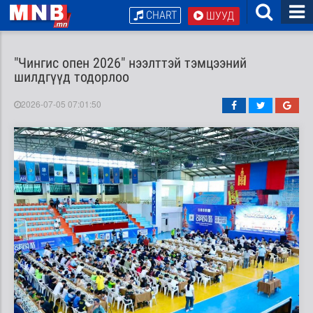
CHART
ШУУД
"Чингис опен 2026" нээлттэй тэмцээний
шилдгүүд тодорлоо
2026-07-05 07:01:50