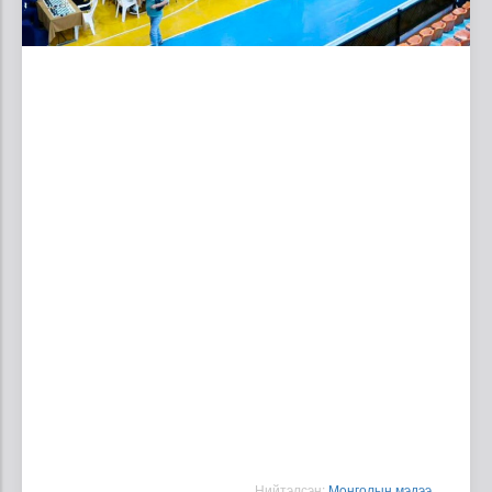
Нийтэлсэн:
Moнголын мэдээ