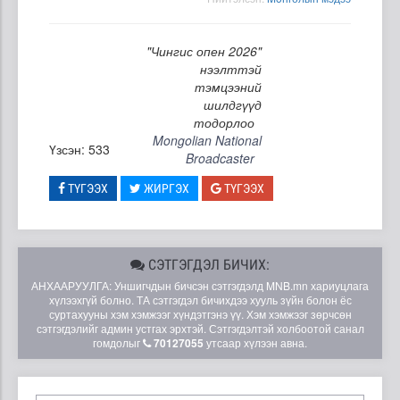
"Чингис опен 2026"
нээлттэй
тэмцээний
шилдгүүд
тодорлоо
Mongolian National
Үзсэн: 533
Broadcaster
ТҮГЭЭХ
ЖИРГЭХ
ТҮГЭЭХ
СЭТГЭГДЭЛ БИЧИХ:
АНХААРУУЛГА: Уншигчдын бичсэн сэтгэгдэлд MNB.mn хариуцлага
хүлээхгүй болно. ТА сэтгэгдэл бичихдээ хууль зүйн болон ёс
суртахууны хэм хэмжээг хүндэтгэнэ үү. Хэм хэмжээг зөрчсөн
сэтгэгдэлийг админ устгах эрхтэй. Сэтгэгдэлтэй холбоотой санал
гомдолыг
70127055
утсаар хүлээн авна.